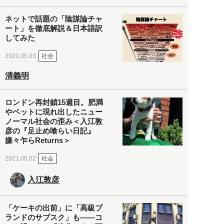
ネットで話題の「陰謀論チャ
ート」を徹底解説＆日本語訳
してみた
社会
2021.05.03
清義明
ロンドン再封鎖15週目。肥満
やペットに現れ出したニュー
ノーマル社会の歪み＜入江敦
彦の『足止め喰らい日記』
嫌々乍らReturns＞
社会
2021.05.02
入江敦彦
「ケーキの出前」に「高級ブ
ランドのサブスク」も――コ