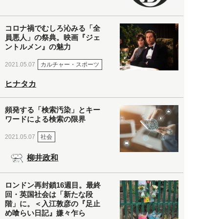
コロナ禍でむしろ沁みる「全
員悪人」の祭典。映画『ジェ
ントルメン』の魅力
カルチャー・スポーツ
2021.05.07
ヒナタカ
頻発する「検索汚染」とキー
ワードによる検索の限界
社会
2021.05.07
柳井政和
ロンドン再封鎖16週目。最終
回・英国社会は「新たな段
階」に。＜入江敦彦の『足止
め喰らい日記』嫌々乍ら