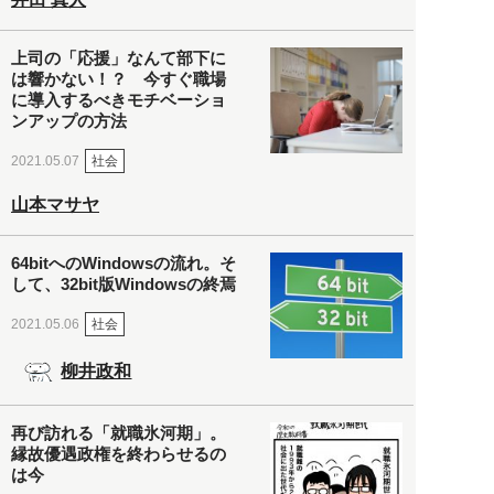
上司の「応援」なんて部下に
は響かない！？ 今すぐ職場
に導入するべきモチベーショ
ンアップの方法
社会
2021.05.07
山本マサヤ
64bitへのWindowsの流れ。そ
して、32bit版Windowsの終焉
社会
2021.05.06
柳井政和
再び訪れる「就職氷河期」。
縁故優遇政権を終わらせるの
は今