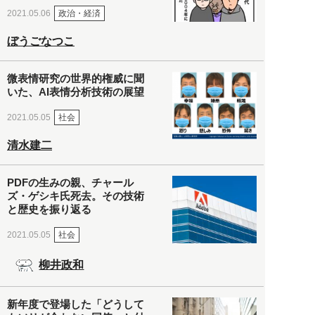
政治・経済
2021.05.06
ぼうごなつこ
微表情研究の世界的権威に聞
いた、AI表情分析技術の展望
社会
2021.05.05
清水建二
PDFの生みの親、チャール
ズ・ゲシキ氏死去。その技術
と歴史を振り返る
社会
2021.05.05
柳井政和
新年度で登場した「どうして