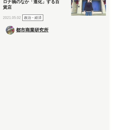
ロナ禍のなか「進化」する百
貨店
政治・経済
2021.05.02
都市商業研究所
「高度外国人材」という言葉
に潜む欺瞞と、日本が搾取し
依存する圧倒的多数の外国人
労働者の実像とは？
社会
2021.05.01
月刊日本
以前の記事をもっと見る