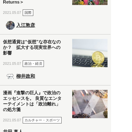
Returns＞
国際
2021.05.07
入江敦彦
仮想通貨は“仮想”な存在なの
か？ 拡大する現実世界への
影響
政治・経済
2021.05.07
柳井政和
漫画『進撃の巨人』で政治の
エッセンスを。 良質なエンタ
ーテイメントは「政治離れ」
の処方箋
カルチャー・スポーツ
2021.05.07
井田 真人