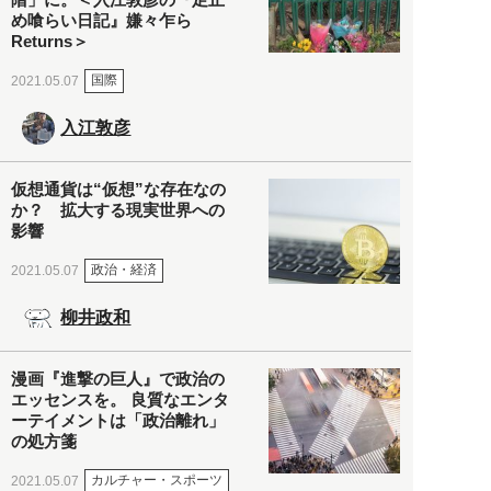
め喰らい日記』嫌々乍ら
Returns＞
国際
2021.05.07
入江敦彦
仮想通貨は“仮想”な存在なの
か？ 拡大する現実世界への
影響
政治・経済
2021.05.07
柳井政和
漫画『進撃の巨人』で政治の
エッセンスを。 良質なエンタ
ーテイメントは「政治離れ」
の処方箋
カルチャー・スポーツ
2021.05.07