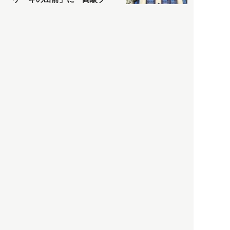
ランドのサブスク」も――コ
ロナ禍のなか「進化」する百
貨店
政治・経済
2021.05.02
都市商業研究所
「高度外国人材」という言葉
に潜む欺瞞と、日本が搾取し
依存する圧倒的多数の外国人
労働者の実像とは？
社会
2021.05.01
月刊日本
以前の記事をもっと見る