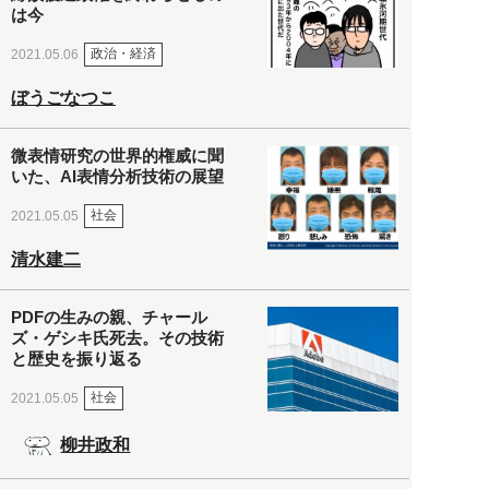
は今
政治・経済
2021.05.06
ぼうごなつこ
微表情研究の世界的権威に聞
いた、AI表情分析技術の展望
社会
2021.05.05
清水建二
PDFの生みの親、チャール
ズ・ゲシキ氏死去。その技術
と歴史を振り返る
社会
2021.05.05
柳井政和