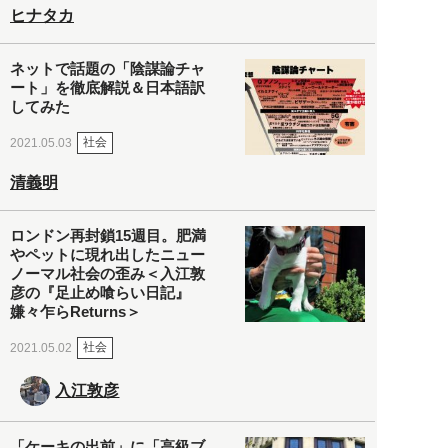
ヒナタカ
ネットで話題の「陰謀論チャ
ート」を徹底解説＆日本語訳
してみた
社会
2021.05.03
清義明
ロンドン再封鎖15週目。肥満
やペットに現れ出したニュー
ノーマル社会の歪み＜入江敦
彦の『足止め喰らい日記』
嫌々乍らReturns＞
社会
2021.05.02
入江敦彦
「ケーキの出前」に「高級ブ