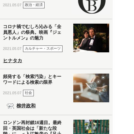
政治・経済
2021.05.07
コロナ禍でむしろ沁みる「全
員悪人」の祭典。映画『ジェ
ントルメン』の魅力
カルチャー・スポーツ
2021.05.07
ヒナタカ
頻発する「検索汚染」とキー
ワードによる検索の限界
社会
2021.05.07
柳井政和
ロンドン再封鎖16週目。最終
回・英国社会は「新たな段
階」に。＜入江敦彦の『足止