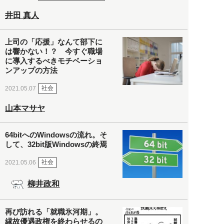
井田 真人
上司の「応援」なんて部下に
は響かない！？ 今すぐ職場
に導入するべきモチベーショ
ンアップの方法
社会
2021.05.07
山本マサヤ
64bitへのWindowsの流れ。そ
して、32bit版Windowsの終焉
社会
2021.05.06
柳井政和
再び訪れる「就職氷河期」。
縁故優遇政権を終わらせるの