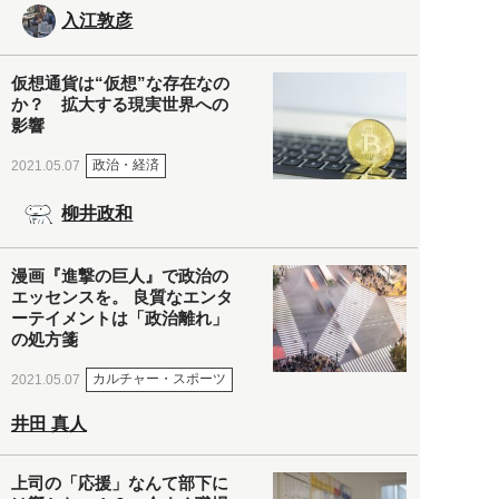
入江敦彦
仮想通貨は“仮想”な存在なの
か？ 拡大する現実世界への
影響
政治・経済
2021.05.07
柳井政和
漫画『進撃の巨人』で政治の
エッセンスを。 良質なエンタ
ーテイメントは「政治離れ」
の処方箋
カルチャー・スポーツ
2021.05.07
井田 真人
上司の「応援」なんて部下に