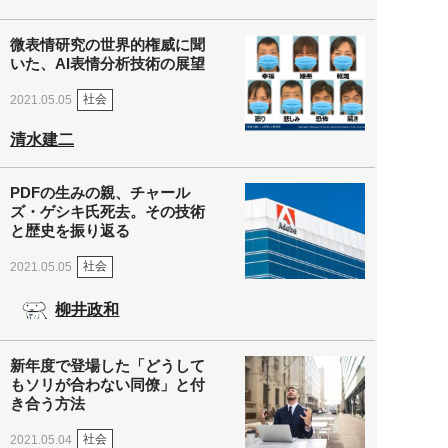
微表情研究の世界的権威に聞
いた、AI表情分析技術の展望
社会
2021.05.05
清水建二
PDFの生みの親、チャール
ズ・ゲシキ氏死去。その技術
と歴史を振り返る
社会
2021.05.05
柳井政和
新年度で登場した「どうして
もソリが合わない同僚」と付
き合う方法
社会
2021.05.04