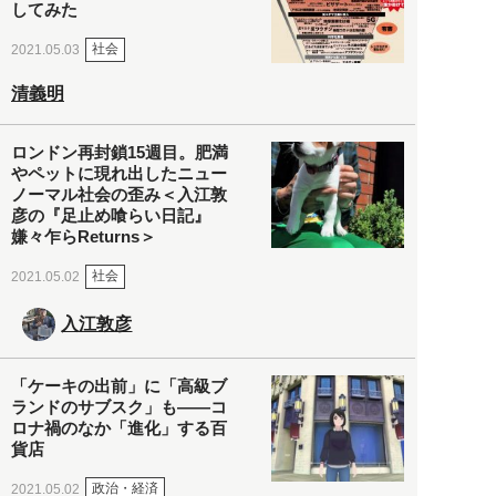
してみた
社会
2021.05.03
清義明
ロンドン再封鎖15週目。肥満
やペットに現れ出したニュー
ノーマル社会の歪み＜入江敦
彦の『足止め喰らい日記』
嫌々乍らReturns＞
社会
2021.05.02
入江敦彦
「ケーキの出前」に「高級ブ
ランドのサブスク」も――コ
ロナ禍のなか「進化」する百
貨店
政治・経済
2021.05.02