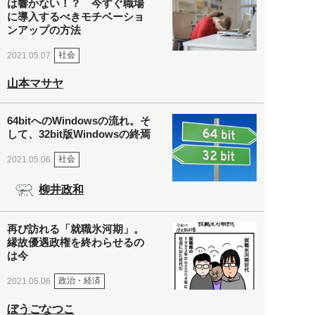
は響かない！？ 今すぐ職場
に導入するべきモチベーショ
ンアップの方法
社会
2021.05.07
山本マサヤ
64bitへのWindowsの流れ。そ
して、32bit版Windowsの終焉
社会
2021.05.06
柳井政和
再び訪れる「就職氷河期」。
縁故優遇政権を終わらせるの
は今
政治・経済
2021.05.06
ぼうごなつこ