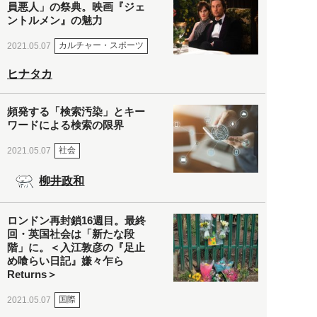
員悪人」の祭典。映画『ジェ
ントルメン』の魅力
カルチャー・スポーツ
2021.05.07
ヒナタカ
頻発する「検索汚染」とキー
ワードによる検索の限界
社会
2021.05.07
柳井政和
ロンドン再封鎖16週目。最終
回・英国社会は「新たな段
階」に。＜入江敦彦の『足止
め喰らい日記』嫌々乍ら
Returns＞
国際
2021.05.07