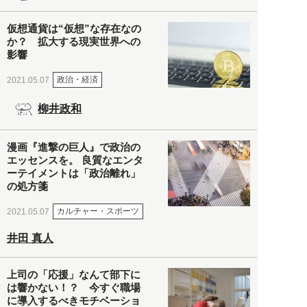
仮想通貨は“仮想”な存在なの
か？ 拡大する現実世界への
影響
政治・経済
2021.05.07
柳井政和
漫画『進撃の巨人』で政治の
エッセンスを。 良質なエンタ
ーテイメントは「政治離れ」
の処方箋
カルチャー・スポーツ
2021.05.07
井田 真人
上司の「応援」なんて部下に
は響かない！？ 今すぐ職場
に導入するべきモチベーショ