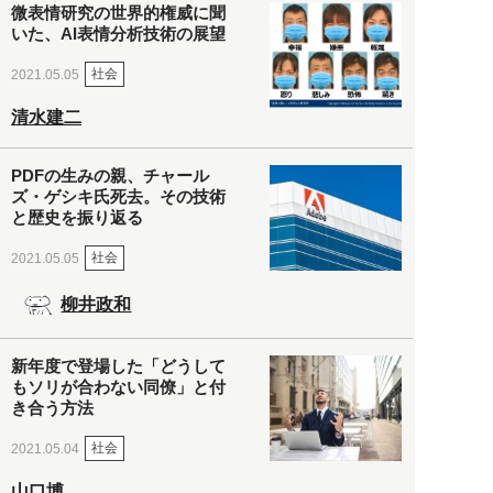
微表情研究の世界的権威に聞
いた、AI表情分析技術の展望
社会
2021.05.05
清水建二
PDFの生みの親、チャール
ズ・ゲシキ氏死去。その技術
と歴史を振り返る
社会
2021.05.05
柳井政和
新年度で登場した「どうして
もソリが合わない同僚」と付
き合う方法
社会
2021.05.04
山口博