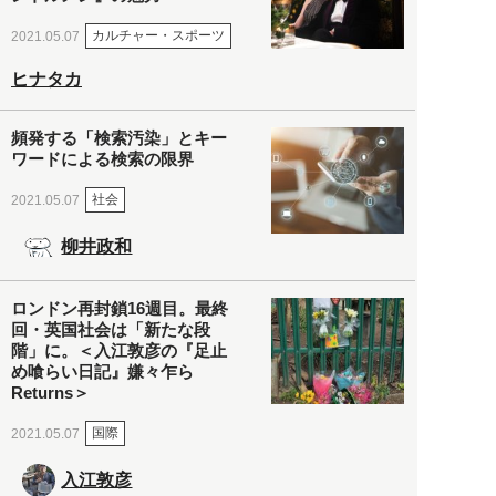
カルチャー・スポーツ
2021.05.07
ヒナタカ
頻発する「検索汚染」とキー
ワードによる検索の限界
社会
2021.05.07
柳井政和
ロンドン再封鎖16週目。最終
回・英国社会は「新たな段
階」に。＜入江敦彦の『足止
め喰らい日記』嫌々乍ら
Returns＞
国際
2021.05.07
入江敦彦