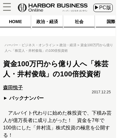
▶PC版
HOME
政治・経済
社会
国際
ハーバー・ビジネス・オンライン
政治・経済
資金100万円から億り
人へ「株芸人・井村俊哉」の100倍投資術
資金100万円から億り人へ「株芸
人・井村俊哉」の100倍投資術
森田悦子
2017.12.25
バックナンバー
アルバイト代わりに始めた株投資で、下積み芸
人が億万長者に成り上がった！ 資金を7年で
100倍にした「井村流」株式投資の極意を公開す
る！