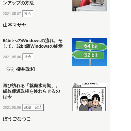
ンアップの方法
社会
2021.05.07
山本マサヤ
64bitへのWindowsの流れ。そ
して、32bit版Windowsの終焉
社会
2021.05.06
柳井政和
再び訪れる「就職氷河期」。
縁故優遇政権を終わらせるの
は今
政治・経済
2021.05.06
ぼうごなつこ