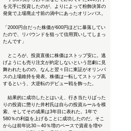
を元手に投資したのが、よりによって粉飾決算の
発覚で上場廃止寸前の渦中にあったオリンパス。
「2000円台だった株価が600円ほどに暴落してい
たので、リバウンドを狙って信用買いしてしまっ
たんです」
ところが、投資直後に株価はストップ安に。逃
げようにも売り注文が約定しないという悲劇に見
舞われたものの、なんと翌々日に東証がオリンパ
スの上場維持を発表。株価は一転してストップ高
するという、大逆転のデビュー戦を飾った。
結果的に成功したとはいえ、行き当たりばった
りの投資に懲りた井村氏は自らの投資ルールを模
索、そしてその成果は3年目に表れた。1年で
580％の利益を上げることに成功したのだ。そこ
からは前年比30～40％増のペースで資産を増や