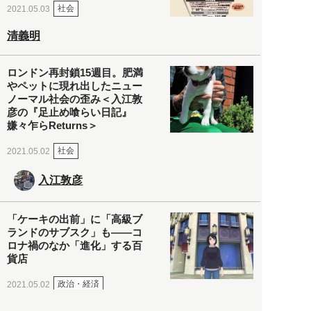
社会
2021.05.03
清義明
ロンドン再封鎖15週目。肥満
やペットに現れ出したニュー
ノーマル社会の歪み＜入江敦
彦の『足止め喰らい日記』
嫌々乍らReturns＞
社会
2021.05.02
入江敦彦
「ケーキの出前」に「高級ブ
ランドのサブスク」も――コ
ロナ禍のなか「進化」する百
貨店
政治・経済
2021.05.02