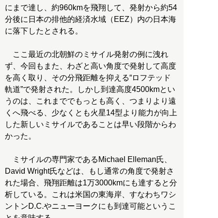
にまで達し、約960kmを飛翔して、発射から約54
分後に日本の排他的経済水域（EEZ）内の日本海
に落下したとされる。
ここ最近の北朝鮮のミサイル発射の例に洩れ
ず、今回もまた、わざと高い角度で発射して高度
を高く取り、その分飛距離を抑える“ロフテッド
軌道”で発射された。しかし到達高度4500kmとい
うのは、これまででもっとも高く、つまりより遠
くへ飛べる、少なくとも火星14型より能力が向上
した新しいミサイルであることは早い段階からわ
かった。
ミサイルの専門家であるMichael Elleman氏、
David Wright氏などは、もし通常の角度で発射さ
れた場合、飛翔距離は1万3000kmにも達すると分
析している。これは米国の東海岸、すなわちワシ
ントンD.C.やニューヨークにも到達可能というこ
とを意味する。