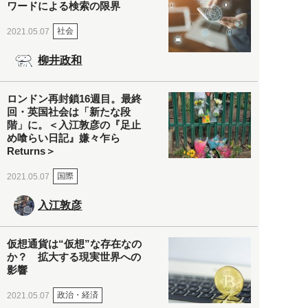
ワードによる検索の限界
社会
2021.05.07
柳井政和
ロンドン再封鎖16週目。最終
回・英国社会は「新たな段
階」に。＜入江敦彦の『足止
め喰らい日記』嫌々乍ら
Returns＞
国際
2021.05.07
入江敦彦
仮想通貨は“仮想”な存在なの
か？ 拡大する現実世界への
影響
政治・経済
2021.05.07