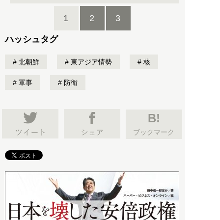
1
2
3
ハッシュタグ
北朝鮮
東アジア情勢
核
軍事
防衛
B!
ブックマーク