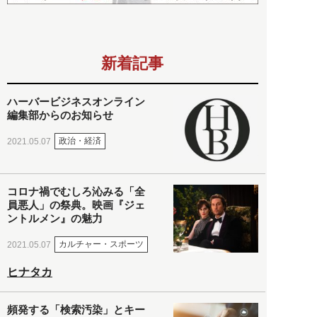
新着記事
ハーバービジネスオンライン
編集部からのお知らせ
政治・経済
2021.05.07
コロナ禍でむしろ沁みる「全
員悪人」の祭典。映画『ジェ
ントルメン』の魅力
カルチャー・スポーツ
2021.05.07
ヒナタカ
頻発する「検索汚染」とキー