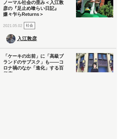
ノーマル社会の歪み＜入江敦
彦の『足止め喰らい日記』
嫌々乍らReturns＞
社会
2021.05.02
入江敦彦
「ケーキの出前」に「高級ブ
ランドのサブスク」も――コ
ロナ禍のなか「進化」する百
貨店
政治・経済
2021.05.02
都市商業研究所
「高度外国人材」という言葉
に潜む欺瞞と、日本が搾取し
依存する圧倒的多数の外国人
労働者の実像とは？