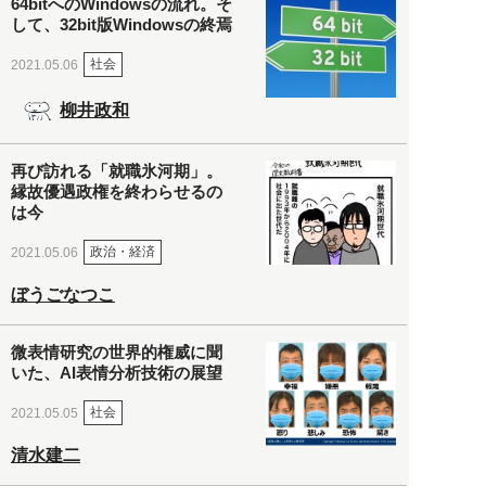
64bitへのWindowsの流れ。そ
して、32bit版Windowsの終焉
社会
2021.05.06
柳井政和
再び訪れる「就職氷河期」。
縁故優遇政権を終わらせるの
は今
政治・経済
2021.05.06
ぼうごなつこ
微表情研究の世界的権威に聞
いた、AI表情分析技術の展望
社会
2021.05.05
清水建二