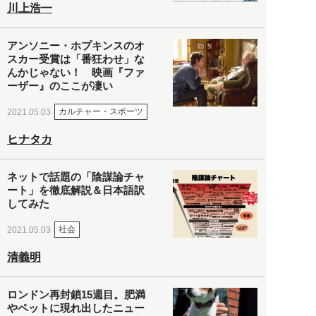
川上浩一
アンソニー・ホプキンスのオ
スカー受賞は「番狂わせ」な
んかじゃない！ 映画『ファ
ーザー』のここが凄い
カルチャー・スポーツ
2021.05.03
ヒナタカ
ネットで話題の「陰謀論チャ
ート」を徹底解説＆日本語訳
してみた
社会
2021.05.03
清義明
ロンドン再封鎖15週目。肥満
やペットに現れ出したニュー