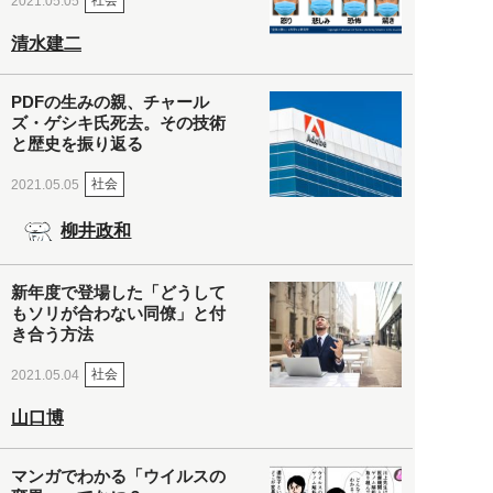
社会
2021.05.05
清水建二
PDFの生みの親、チャール
ズ・ゲシキ氏死去。その技術
と歴史を振り返る
社会
2021.05.05
柳井政和
新年度で登場した「どうして
もソリが合わない同僚」と付
き合う方法
社会
2021.05.04
山口博
マンガでわかる「ウイルスの