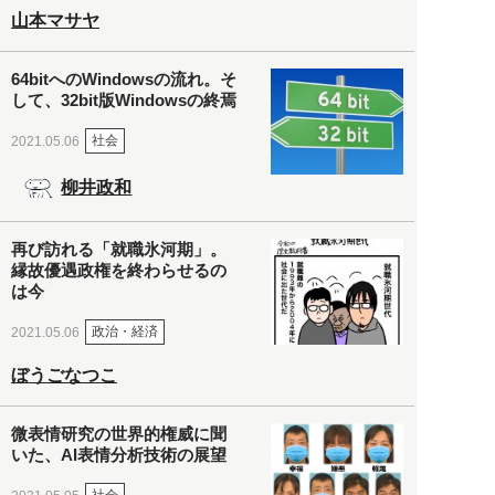
山本マサヤ
64bitへのWindowsの流れ。そ
して、32bit版Windowsの終焉
社会
2021.05.06
柳井政和
再び訪れる「就職氷河期」。
縁故優遇政権を終わらせるの
は今
政治・経済
2021.05.06
ぼうごなつこ
微表情研究の世界的権威に聞
いた、AI表情分析技術の展望