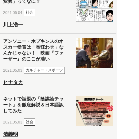
変異」ってなに？
社会
2021.05.04
川上浩一
アンソニー・ホプキンスのオ
スカー受賞は「番狂わせ」な
んかじゃない！ 映画『ファ
ーザー』のここが凄い
カルチャー・スポーツ
2021.05.03
ヒナタカ
ネットで話題の「陰謀論チャ
ート」を徹底解説＆日本語訳
してみた
社会
2021.05.03
清義明