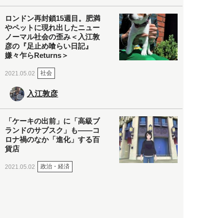
ロンドン再封鎖15週目。肥満
やペットに現れ出したニュー
ノーマル社会の歪み＜入江敦
彦の『足止め喰らい日記』
嫌々乍らReturns＞
社会
2021.05.02
入江敦彦
「ケーキの出前」に「高級ブ
ランドのサブスク」も――コ
ロナ禍のなか「進化」する百
貨店
政治・経済
2021.05.02
都市商業研究所
「高度外国人材」という言葉