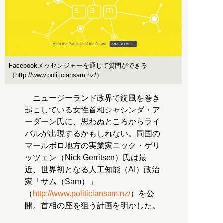
Facebookメッセンジャーを通じて質問ができる
（http://www.politiciansam.nz/）
ニュージーランド政界で旋風を巻き
起こしている女性首相ジャシンダ・ア
ーダーン氏に、思わぬところからライ
バルが出現するかもしれない。同国の
マールボロ地方の実業家ニック・ゲリ
ッツェン（Nick Gerritsen）氏は最
近、世界初となる人工知能（AI）政治
家「サム（Sam）」
（
http://www.politiciansam.nz/
）を公
開。首相の座を狙う計画を明かした。