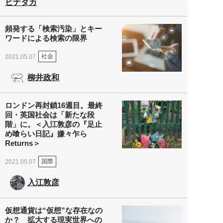
ヒナタカ
頻発する「検索汚染」とキー
ワードによる検索の限界
社会
2021.05.07
柳井政和
ロンドン再封鎖16週目。最終
回・英国社会は「新たな段
階」に。＜入江敦彦の『足止
め喰らい日記』嫌々乍ら
Returns＞
国際
2021.05.07
入江敦彦
仮想通貨は“仮想”な存在なの
か？ 拡大する現実世界への