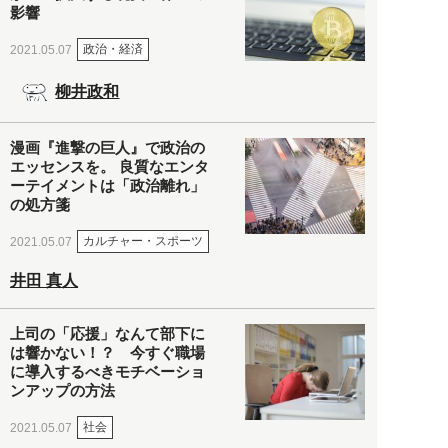
影響
政治・経済
2021.05.07
柳井政和
漫画『進撃の巨人』で政治の
エッセンスを。 良質なエンタ
ーテイメントは「政治離れ」
の処方箋
カルチャー・スポーツ
2021.05.07
井田 真人
上司の「応援」なんて部下に
は響かない！？ 今すぐ職場
に導入するべきモチベーショ
ンアップの方法
社会
2021.05.07