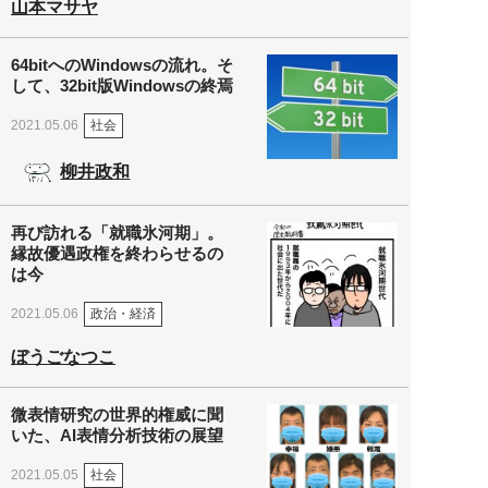
山本マサヤ
64bitへのWindowsの流れ。そ
して、32bit版Windowsの終焉
社会
2021.05.06
柳井政和
再び訪れる「就職氷河期」。
縁故優遇政権を終わらせるの
は今
政治・経済
2021.05.06
ぼうごなつこ
微表情研究の世界的権威に聞
いた、AI表情分析技術の展望
社会
2021.05.05