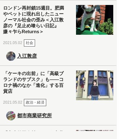
ロンドン再封鎖15週目。肥満
やペットに現れ出したニュー
ノーマル社会の歪み＜入江敦
彦の『足止め喰らい日記』
嫌々乍らReturns＞
社会
2021.05.02
入江敦彦
「ケーキの出前」に「高級ブ
ランドのサブスク」も――コ
ロナ禍のなか「進化」する百
貨店
政治・経済
2021.05.02
都市商業研究所
「高度外国人材」という言葉
に潜む欺瞞と、日本が搾取し