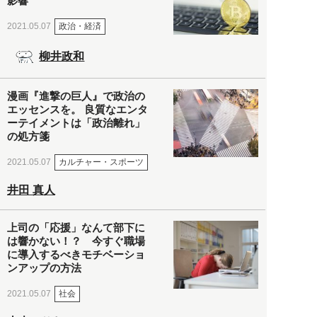
影響
政治・経済
2021.05.07
柳井政和
漫画『進撃の巨人』で政治の
エッセンスを。 良質なエンタ
ーテイメントは「政治離れ」
の処方箋
カルチャー・スポーツ
2021.05.07
井田 真人
上司の「応援」なんて部下に
は響かない！？ 今すぐ職場
に導入するべきモチベーショ
ンアップの方法
社会
2021.05.07