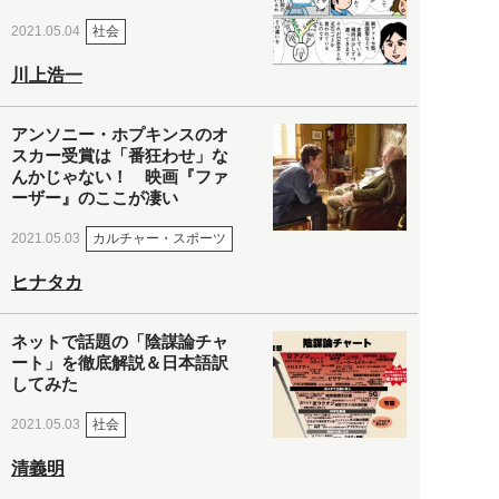
社会
2021.05.04
川上浩一
アンソニー・ホプキンスのオ
スカー受賞は「番狂わせ」な
んかじゃない！ 映画『ファ
ーザー』のここが凄い
カルチャー・スポーツ
2021.05.03
ヒナタカ
ネットで話題の「陰謀論チャ
ート」を徹底解説＆日本語訳
してみた
社会
2021.05.03
清義明