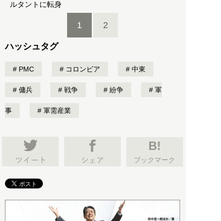
ルタントに転身
1
2
ハッシュタグ
PMC
コロンビア
中東
傭兵
戦争
紛争
軍
事
軍需産業
B!
ブックマーク