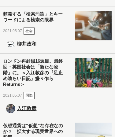
頻発する「検索汚染」とキー
ワードによる検索の限界
社会
2021.05.07
柳井政和
ロンドン再封鎖16週目。最終
回・英国社会は「新たな段
階」に。＜入江敦彦の『足止
め喰らい日記』嫌々乍ら
Returns＞
国際
2021.05.07
入江敦彦
仮想通貨は“仮想”な存在なの
か？ 拡大する現実世界への