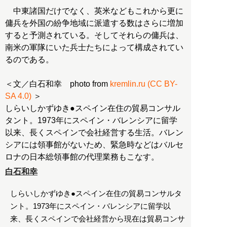
中東諸国だけでなく、英米などもこれから更に
傭兵を外国の紛争地域に派遣する数はさらに増加
すると予測されている。そしてそれらの傭兵は、
南米の軍隊にいた兵士たちによって構成されてい
るのである。
＜文／白石和幸 photo from
kremlin.ru (CC BY-
SA 4.0)
＞
しらいしかずゆき●スペイン在住の貿易コンサル
タント。1973年にスペイン・バレンシアに留学
以来、長くスペインで会社経営する生活。バレン
シアには領事館がないため、緊急時などはバルセ
ロナの日本総領事館の代理業務もこなす。
白石和幸
しらいしかずゆき●スペイン在住の貿易コンサルタ
ント。1973年にスペイン・バレンシアに留学以
来、長くスペインで会社経営から現在は貿易コンサ