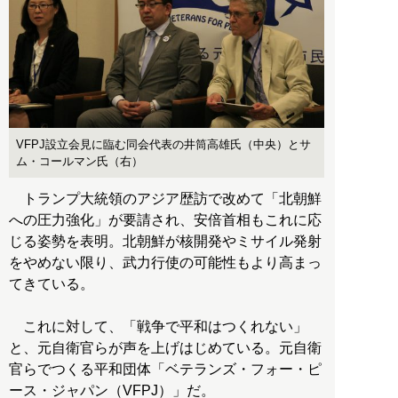
VFPJ設立会見に臨む同会代表の井筒高雄氏（中央）とサ
ム・コールマン氏（右）
トランプ大統領のアジア歴訪で改めて「北朝鮮
への圧力強化」が要請され、安倍首相もこれに応
じる姿勢を表明。北朝鮮が核開発やミサイル発射
をやめない限り、武力行使の可能性もより高まっ
てきている。
これに対して、「戦争で平和はつくれない」
と、元自衛官らが声を上げはじめている。元自衛
官らでつくる平和団体「ベテランズ・フォー・ピ
ース・ジャパン（VFPJ）」だ。