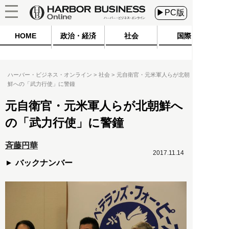
▶PC版
HOME
政治・経済
社会
国際
ハーバー・ビジネス・オンライン
社会
元自衛官・元米軍人らが北朝
鮮への「武力行使」に警鐘
元自衛官・元米軍人らが北朝鮮へ
の「武力行使」に警鐘
斉藤円華
2017.11.14
バックナンバー