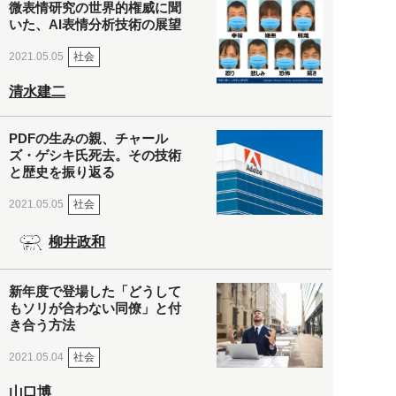
微表情研究の世界的権威に聞
いた、AI表情分析技術の展望
社会
2021.05.05
清水建二
PDFの生みの親、チャール
ズ・ゲシキ氏死去。その技術
と歴史を振り返る
社会
2021.05.05
柳井政和
新年度で登場した「どうして
もソリが合わない同僚」と付
き合う方法
社会
2021.05.04
山口博