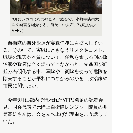
8月にシカゴで行われたVFP総会で、小野寺防衛大
臣の発言を紹介する井筒氏（中央左、写真提供／
VFPJ）
「自衛隊の海外派遣が実戦任務にも拡大してい
る。その中で、実戦にともなうリスクやコスト、
戦場の現実や本質について、任務を命じる側の政
治家や政府は全く語ってこなかった。先進国が軒
並み右傾化する中、軍隊や自衛隊を使って危険を
除去することが平和につながるのかを、政治家や
市民に問いたい」
今年6月に都内で行われたVFPJ発足の記者会
見。同会代表で元陸上自衛隊レンジャー隊員の井
筒高雄さんは、会を立ち上げた理由をこう話して
いた。