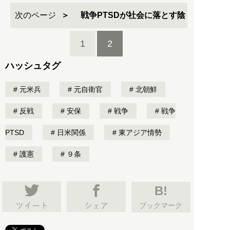
次のページ
戦争PTSDが社会に落とす陰
1
2
ハッシュタグ
元米兵
元自衛官
北朝鮮
反戦
安保
戦争
戦争
PTSD
日米関係
東アジア情勢
護憲
９条
B!
ブックマーク