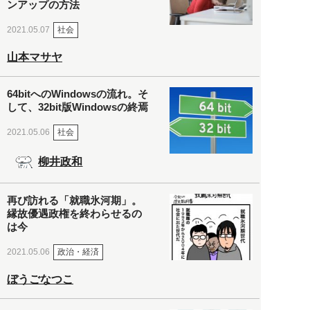
ンアップの方法
社会
2021.05.07
山本マサヤ
64bitへのWindowsの流れ。そ
して、32bit版Windowsの終焉
社会
2021.05.06
柳井政和
再び訪れる「就職氷河期」。
縁故優遇政権を終わらせるの
は今
政治・経済
2021.05.06
ぼうごなつこ