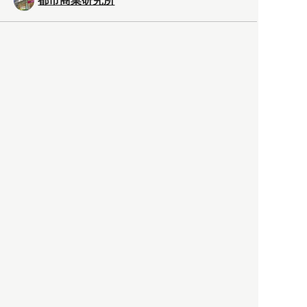
都市商業研究所
「高度外国人材」という言葉
に潜む欺瞞と、日本が搾取し
依存する圧倒的多数の外国人
労働者の実像とは？
社会
2021.05.01
月刊日本
以前の記事をもっと見る