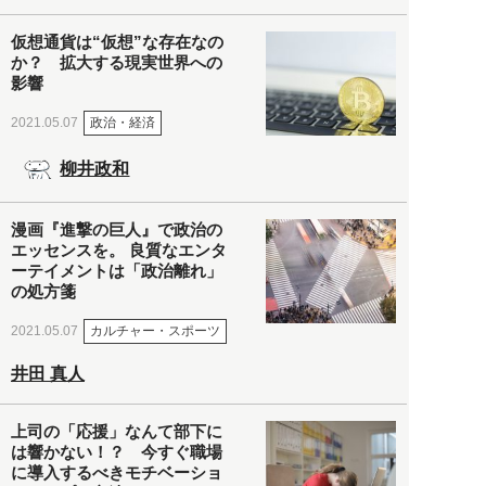
仮想通貨は“仮想”な存在なの
か？ 拡大する現実世界への
影響
政治・経済
2021.05.07
柳井政和
漫画『進撃の巨人』で政治の
エッセンスを。 良質なエンタ
ーテイメントは「政治離れ」
の処方箋
カルチャー・スポーツ
2021.05.07
井田 真人
上司の「応援」なんて部下に
は響かない！？ 今すぐ職場
に導入するべきモチベーショ