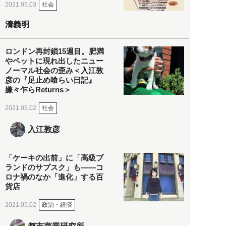
社会
2021.05.03
清義明
ロンドン再封鎖15週目。肥満
やペットに現れ出したニュー
ノーマル社会の歪み＜入江敦
彦の『足止め喰らい日記』
嫌々乍らReturns＞
社会
2021.05.02
入江敦彦
「ケーキの出前」に「高級ブ
ランドのサブスク」も――コ
ロナ禍のなか「進化」する百
貨店
政治・経済
2021.05.02