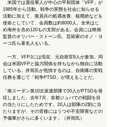
米国では退役軍人が中心の平和団体「VFP」が
1985年から活動。戦争の実態を社会に知らせる
活動に加えて、復員兵の処遇改善、核廃絶などを
使命としていて、会員数は約8000人。全米はじ
め海外を含め120もの支部がある。会員には映画
監督のオリバー・ストーン氏、芸術家のオノ・ヨ
ーコ氏ら著名人もいる。
一方、VFPJには現在、元自衛官8人が参加。同
会は米国VFPと協力関係を持ちながら独自に活動
している。井筒氏が危惧するのは、自衛隊の実戦
任務を通じて「戦争PTSD」が増えることだ。
「南スーダン第10次派遣部隊で20人がPTSDを発
症しました。去年7月、首都ジュバでの戦闘を目
の当たりにしたためです。20人は部隊の2割に当
たりますが、その背後にはうつや不安障害などの
予備軍がさらに多くいます」（井筒氏）