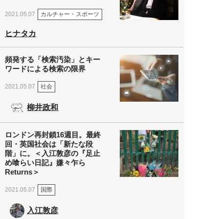
カルチャー・スポーツ
2021.05.07
ヒナタカ
頻発する「検索汚染」とキー
ワードによる検索の限界
社会
2021.05.07
柳井政和
ロンドン再封鎖16週目。最終
回・英国社会は「新たな段
階」に。＜入江敦彦の『足止
め喰らい日記』嫌々乍ら
Returns＞
国際
2021.05.07
入江敦彦