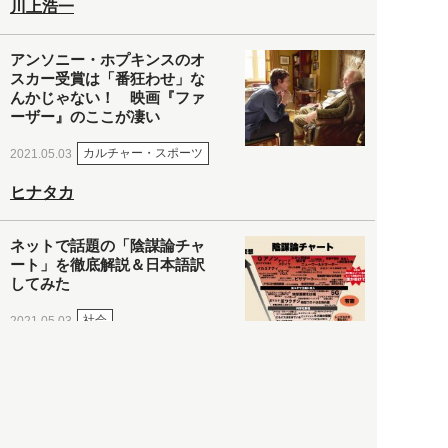
川上浩一
アンソニー・ホプキンスのオ
スカー受賞は「番狂わせ」な
んかじゃない！ 映画『ファ
ーザー』のここが凄い
カルチャー・スポーツ
2021.05.03
ヒナタカ
ネットで話題の「陰謀論チャ
ート」を徹底解説＆日本語訳
してみた
社会
2021.05.03
清義明
ロンドン再封鎖15週目。肥満
やペットに現れ出したニュー