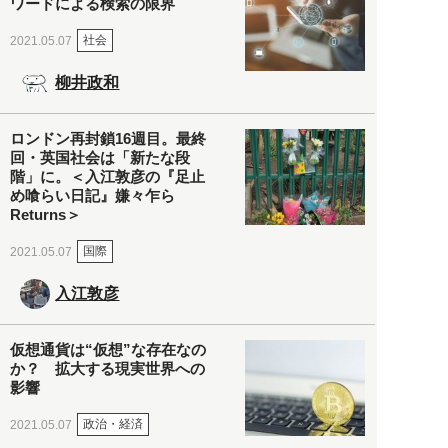
ワードによる検索の限界
社会
2021.05.07
柳井政和
ロンドン再封鎖16週目。最終
回・英国社会は「新たな段
階」に。＜入江敦彦の『足止
め喰らい日記』嫌々乍ら
Returns＞
国際
2021.05.07
入江敦彦
仮想通貨は“仮想”な存在なの
か？ 拡大する現実世界への
影響
政治・経済
2021.05.07