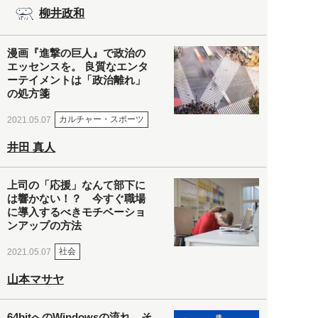
柳井政和
漫画『進撃の巨人』で政治の
エッセンスを。 良質なエンタ
ーテイメントは「政治離れ」
の処方箋
カルチャー・スポーツ
2021.05.07
井田 真人
上司の「応援」なんて部下に
は響かない！？ 今すぐ職場
に導入するべきモチベーショ
ンアップの方法
社会
2021.05.07
山本マサヤ
64bitへのWindowsの流れ。そ