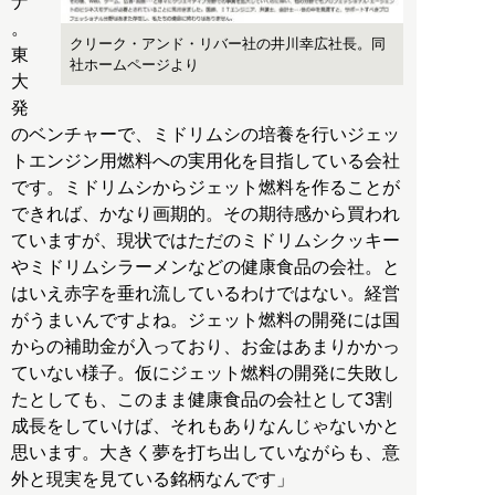
ナ
。
クリーク・アンド・リバー社の井川幸広社長。同
東
社ホームページより
大
発
のベンチャーで、ミドリムシの培養を行いジェッ
トエンジン用燃料への実用化を目指している会社
です。ミドリムシからジェット燃料を作ることが
できれば、かなり画期的。その期待感から買われ
ていますが、現状ではただのミドリムシクッキー
やミドリムシラーメンなどの健康食品の会社。と
はいえ赤字を垂れ流しているわけではない。経営
がうまいんですよね。ジェット燃料の開発には国
からの補助金が入っており、お金はあまりかかっ
ていない様子。仮にジェット燃料の開発に失敗し
たとしても、このまま健康食品の会社として3割
成長をしていけば、それもありなんじゃないかと
思います。大きく夢を打ち出していながらも、意
外と現実を見ている銘柄なんです」