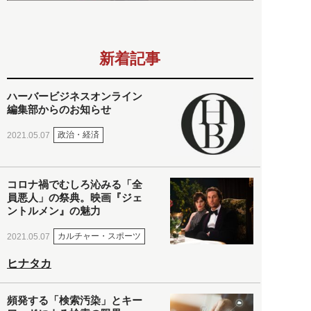
新着記事
ハーバービジネスオンライン
編集部からのお知らせ
政治・経済
2021.05.07
コロナ禍でむしろ沁みる「全
員悪人」の祭典。映画『ジェ
ントルメン』の魅力
カルチャー・スポーツ
2021.05.07
ヒナタカ
頻発する「検索汚染」とキー