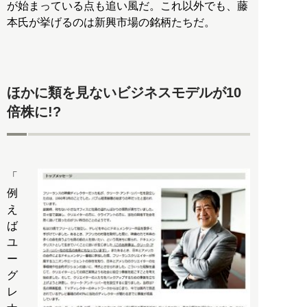
が始まっている点も追い風だ。これ以外でも、藤
本氏が挙げるのは新興市場の銘柄たちだ。
ほかに類を見ないビジネスモデルが10
倍株に!?
「
例
え
ば
ユ
ー
グ
レ