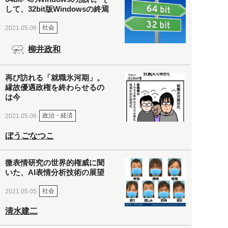
して、32bit版Windowsの終焉
社会
2021.05.06
柳井政和
再び訪れる「就職氷河期」。
縁故優遇政権を終わらせるの
は今
政治・経済
2021.05.06
ぼうごなつこ
微表情研究の世界的権威に聞
いた、AI表情分析技術の展望
社会
2021.05.05
清水建二