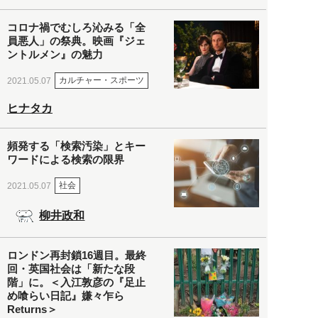
コロナ禍でむしろ沁みる「全
員悪人」の祭典。映画『ジェ
ントルメン』の魅力
カルチャー・スポーツ
2021.05.07
ヒナタカ
頻発する「検索汚染」とキー
ワードによる検索の限界
社会
2021.05.07
柳井政和
ロンドン再封鎖16週目。最終
回・英国社会は「新たな段
階」に。＜入江敦彦の『足止
め喰らい日記』嫌々乍ら
Returns＞