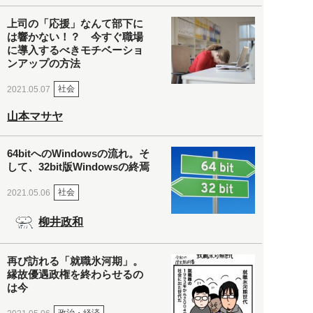
上司の「応援」なんて部下に
は響かない！？ 今すぐ職場
に導入するべきモチベーショ
ンアップの方法
社会
2021.05.07
山本マサヤ
64bitへのWindowsの流れ。そ
して、32bit版Windowsの終焉
社会
2021.05.06
柳井政和
再び訪れる「就職氷河期」。
縁故優遇政権を終わらせるの
は今