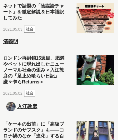
ネットで話題の「陰謀論チャ
ート」を徹底解説＆日本語訳
してみた
社会
2021.05.03
清義明
ロンドン再封鎖15週目。肥満
やペットに現れ出したニュー
ノーマル社会の歪み＜入江敦
彦の『足止め喰らい日記』
嫌々乍らReturns＞
社会
2021.05.02
入江敦彦
「ケーキの出前」に「高級ブ
ランドのサブスク」も――コ
ロナ禍のなか「進化」する百