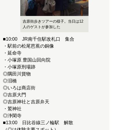
吉原街歩きツアーの様子。当日は12
人のゲストが参加した
■10:00 JR南千住駅改札口 集合
・駅前の松尾芭蕉の銅像
・延命寺
・小塚原 豊国山回向院
・小塚原刑場跡
◎隅田川貨物
◎泪橋
◎いろは商店街
◎吉原大門
◎吉原神社と吉原弁天
・鷲神社
◎浄閑寺
■13:00 日比谷線三ノ輪駅 解散
（◎は体験主要スポット）