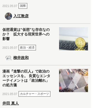
国際
2021.05.07
入江敦彦
仮想通貨は“仮想”な存在なの
か？ 拡大する現実世界への
影響
政治・経済
2021.05.07
柳井政和
漫画『進撃の巨人』で政治の
エッセンスを。 良質なエンタ
ーテイメントは「政治離れ」
の処方箋
カルチャー・スポーツ
2021.05.07
井田 真人