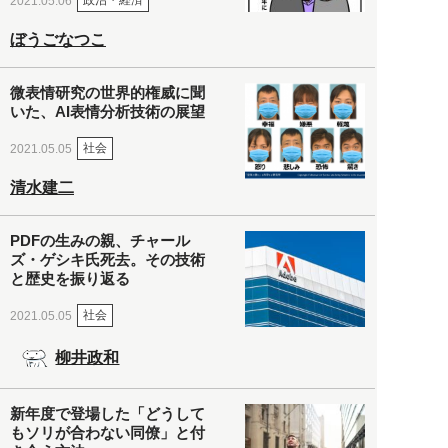
政治・経済
2021.05.06
ぼうごなつこ
微表情研究の世界的権威に聞
いた、AI表情分析技術の展望
社会
2021.05.05
清水建二
PDFの生みの親、チャール
ズ・ゲシキ氏死去。その技術
と歴史を振り返る
社会
2021.05.05
柳井政和
新年度で登場した「どうして
もソリが合わない同僚」と付