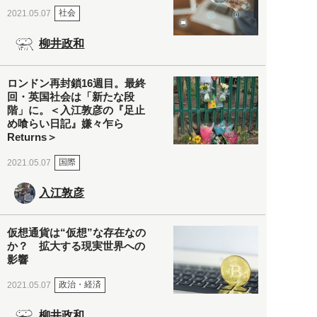
社会
2021.05.07
柳井政和
ロンドン再封鎖16週目。最終
回・英国社会は「新たな段
階」に。＜入江敦彦の『足止
め喰らい日記』嫌々乍ら
Returns＞
国際
2021.05.07
入江敦彦
仮想通貨は“仮想”な存在なの
か？ 拡大する現実世界への
影響
政治・経済
2021.05.07
柳井政和