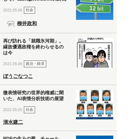
社会
2021.05.06
柳井政和
再び訪れる「就職氷河期」。
縁故優遇政権を終わらせるの
は今
政治・経済
2021.05.06
ぼうごなつこ
微表情研究の世界的権威に聞
いた、AI表情分析技術の展望
社会
2021.05.05
清水建二
PDFの生みの親、チャール