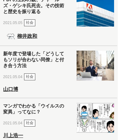
ズ・ゲシキ氏死去。その技術
と歴史を振り返る
社会
2021.05.05
柳井政和
新年度で登場した「どうして
もソリが合わない同僚」と付
き合う方法
社会
2021.05.04
山口博
マンガでわかる「ウイルスの
変異」ってなに？
社会
2021.05.04
川上浩一