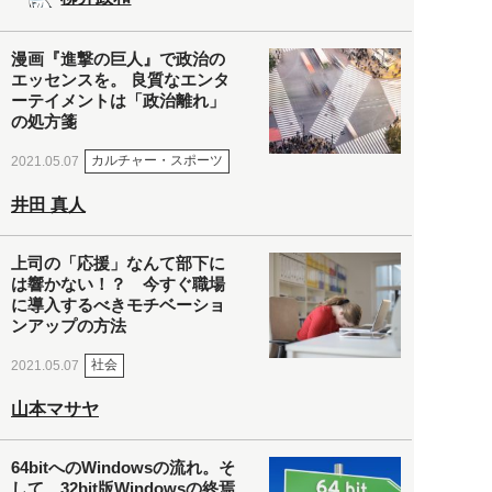
漫画『進撃の巨人』で政治の
エッセンスを。 良質なエンタ
ーテイメントは「政治離れ」
の処方箋
カルチャー・スポーツ
2021.05.07
井田 真人
上司の「応援」なんて部下に
は響かない！？ 今すぐ職場
に導入するべきモチベーショ
ンアップの方法
社会
2021.05.07
山本マサヤ
64bitへのWindowsの流れ。そ
して、32bit版Windowsの終焉