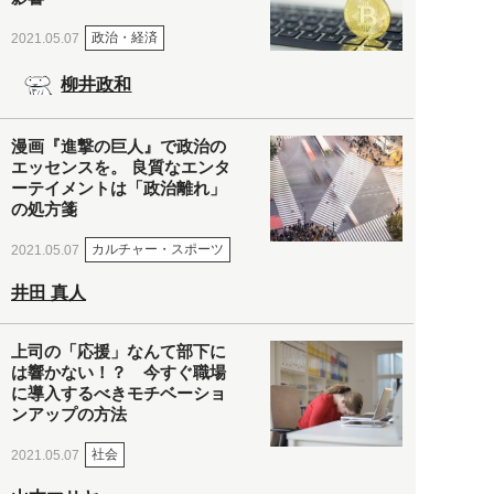
政治・経済
2021.05.07
柳井政和
漫画『進撃の巨人』で政治の
エッセンスを。 良質なエンタ
ーテイメントは「政治離れ」
の処方箋
カルチャー・スポーツ
2021.05.07
井田 真人
上司の「応援」なんて部下に
は響かない！？ 今すぐ職場
に導入するべきモチベーショ
ンアップの方法
社会
2021.05.07