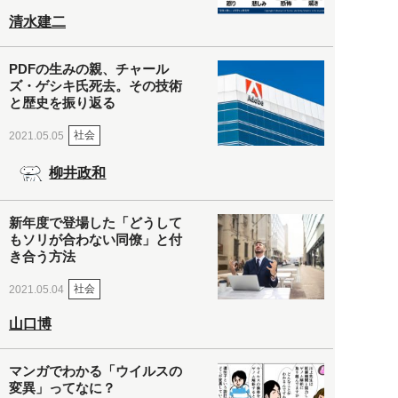
清水建二
PDFの生みの親、チャール
ズ・ゲシキ氏死去。その技術
と歴史を振り返る
社会
2021.05.05
柳井政和
新年度で登場した「どうして
もソリが合わない同僚」と付
き合う方法
社会
2021.05.04
山口博
マンガでわかる「ウイルスの
変異」ってなに？