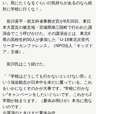
い。死にたくなるぐらいの気持ちがあるのなら絶
対に学校に行くな！」
前川喜平・前文科省事務次官が8月20日、東日
本大震災の被災地・宮城県南三陸町で行われた講
演会でこう呼びかけた。その講演会とは、東北6
県の高校生約50人が参加した「U-18東北次世代
リーダーカンファレンス」（NPO法人「キッズド
ア」主催）。
前川氏はこう続けた。
「『学校はどうしても行かないといけない所』と
いう強迫観念が日本中を未だに覆っている。これ
をいかになくすのかが大事です。“学校に行かな
い”キャンペーンをしたいぐらいです。これから2
学期が始まります。（夏休み明けが）本当に危な
いのです」
※講演のときはまだ夏休み中