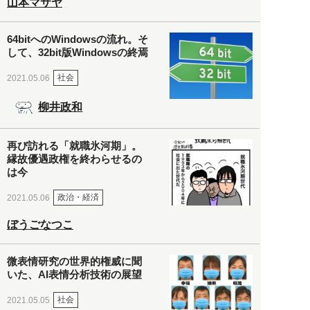
山本マサヤ
64bitへのWindowsの流れ。そ
して、32bit版Windowsの終焉
社会
2021.05.06
柳井政和
再び訪れる「就職氷河期」。
縁故優遇政権を終わらせるの
は今
政治・経済
2021.05.06
ぼうごなつこ
微表情研究の世界的権威に聞
いた、AI表情分析技術の展望
社会
2021.05.05