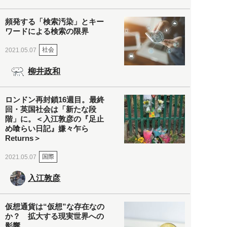
頻発する「検索汚染」とキー
ワードによる検索の限界
社会
2021.05.07
柳井政和
ロンドン再封鎖16週目。最終
回・英国社会は「新たな段
階」に。＜入江敦彦の『足止
め喰らい日記』嫌々乍ら
Returns＞
国際
2021.05.07
入江敦彦
仮想通貨は“仮想”な存在なの
か？ 拡大する現実世界への
影響