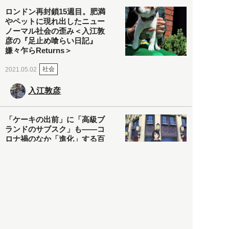
ロンドン再封鎖15週目。肥満
やペットに現れ出したニュー
ノーマル社会の歪み＜入江敦
彦の『足止め喰らい日記』
嫌々乍らReturns＞
社会
2021.05.02
入江敦彦
「ケーキの出前」に「高級ブ
ランドのサブスク」も――コ
ロナ禍のなか「進化」する百
貨店
政治・経済
2021.05.02
都市商業研究所
「高度外国人材」という言葉
に潜む欺瞞と、日本が搾取し