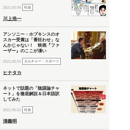
社会
2021.05.04
川上浩一
アンソニー・ホプキンスのオ
スカー受賞は「番狂わせ」な
んかじゃない！ 映画『ファ
ーザー』のここが凄い
カルチャー・スポーツ
2021.05.03
ヒナタカ
ネットで話題の「陰謀論チャ
ート」を徹底解説＆日本語訳
してみた
社会
2021.05.03
清義明