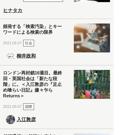
ヒナタカ
頻発する「検索汚染」とキー
ワードによる検索の限界
社会
2021.05.07
柳井政和
ロンドン再封鎖16週目。最終
回・英国社会は「新たな段
階」に。＜入江敦彦の『足止
め喰らい日記』嫌々乍ら
Returns＞
国際
2021.05.07
入江敦彦