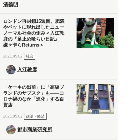
清義明
ロンドン再封鎖15週目。肥満
やペットに現れ出したニュー
ノーマル社会の歪み＜入江敦
彦の『足止め喰らい日記』
嫌々乍らReturns＞
社会
2021.05.02
入江敦彦
「ケーキの出前」に「高級ブ
ランドのサブスク」も――コ
ロナ禍のなか「進化」する百
貨店
政治・経済
2021.05.02
都市商業研究所