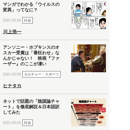
マンガでわかる「ウイルスの
変異」ってなに？
社会
2021.05.04
川上浩一
アンソニー・ホプキンスのオ
スカー受賞は「番狂わせ」な
んかじゃない！ 映画『ファ
ーザー』のここが凄い
カルチャー・スポーツ
2021.05.03
ヒナタカ
ネットで話題の「陰謀論チャ
ート」を徹底解説＆日本語訳
してみた
社会
2021.05.03