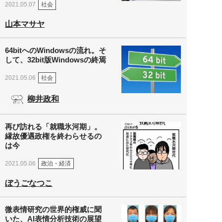
社会
2021.05.07
山本マサヤ
64bitへのWindowsの流れ。そ
して、32bit版Windowsの終焉
社会
2021.05.06
柳井政和
再び訪れる「就職氷河期」。
縁故優遇政権を終わらせるの
は今
政治・経済
2021.05.06
ぼうごなつこ
微表情研究の世界的権威に聞
いた、AI表情分析技術の展望