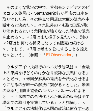
そのような状況の中で、首都モンテビデオのピ
タゴラス薬局は＜Santander銀行が同店の口座を
取り消した為、その時点で同店は大麻の販売を中
断すると決めた＞。それ以外の＜4店は口座が取
り消されるという危険性が強くなった時点で販売
を止める＞。＜2店はまだ様子を見たい＞。別の
＜2店は如何なる状況になっても販売は続ける
＞。そして、＜7店は考えを公にすることを控え
た＞という。（参照：「
El Observador
」）
ウルグアイ中央銀行のベルガラ総裁は＜「金融
上の束縛をほどくのはかなり複雑な挑戦になる」
＞と述べ、＜米国が麻薬の違法を合法化させるよ
うになるのが唯一の解決に繋がる＞とした。米国
の麻薬乱用防止協会のルベン・バレールによる
と、＜「米国での合法化された麻薬の販売は全て
現金での取引を実施している」＞と指摘し、＜
「ウルグアイの法制化は米国の政治に依存すべき