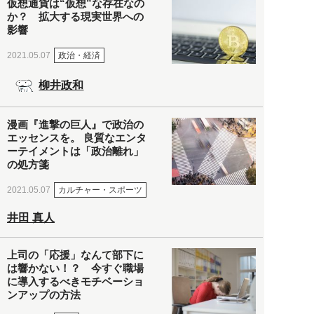
仮想通貨は“仮想”な存在なの
か？ 拡大する現実世界への
影響
政治・経済
2021.05.07
柳井政和
漫画『進撃の巨人』で政治の
エッセンスを。 良質なエンタ
ーテイメントは「政治離れ」
の処方箋
カルチャー・スポーツ
2021.05.07
井田 真人
上司の「応援」なんて部下に
は響かない！？ 今すぐ職場
に導入するべきモチベーショ
ンアップの方法