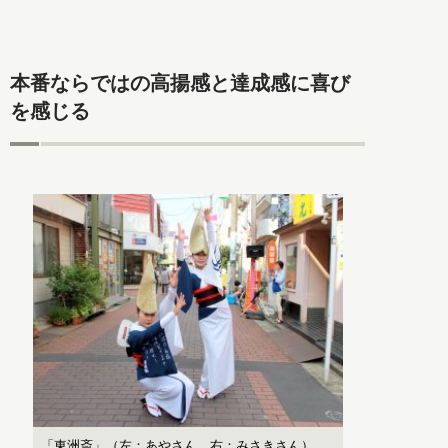
本番ならではの高揚感と達成感に喜び
を感じる
「東洲斎」（左：あやさん、右：みさきさん）