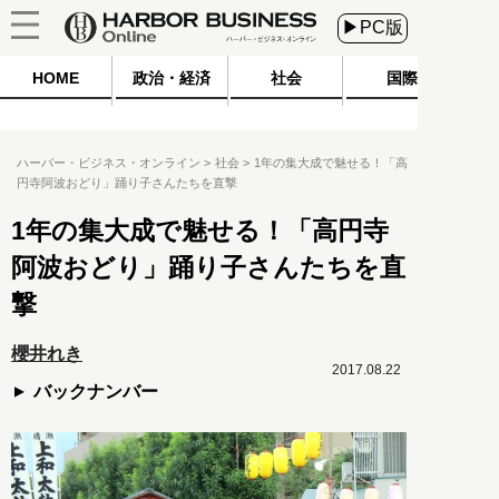
▶PC版
HOME
政治・経済
社会
国際
ハーバー・ビジネス・オンライン
社会
1年の集大成で魅せる！「高
円寺阿波おどり」踊り子さんたちを直撃
1年の集大成で魅せる！「高円寺
阿波おどり」踊り子さんたちを直
撃
櫻井れき
2017.08.22
バックナンバー