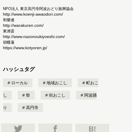
NPO法人 東京高円寺阿波おどり振興協会
http://www.koenji-awaodori.com/
和樂連
http://warakuren.com/
東洲斎
http://www.nazonoukiyoeshi.com/
胡蝶蓮
https://www.kotyoren.jp/
ハッシュタグ
ローカル
地域おこし
町おこ
し
祭
街おこし
阿波踊
り
高円寺
B!