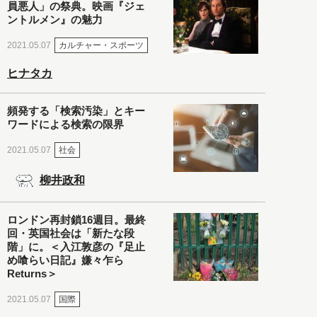
員悪人」の祭典。映画『ジェ
ントルメン』の魅力
カルチャー・スポーツ
2021.05.07
ヒナタカ
頻発する「検索汚染」とキー
ワードによる検索の限界
社会
2021.05.07
柳井政和
ロンドン再封鎖16週目。最終
回・英国社会は「新たな段
階」に。＜入江敦彦の『足止
め喰らい日記』嫌々乍ら
Returns＞
国際
2021.05.07