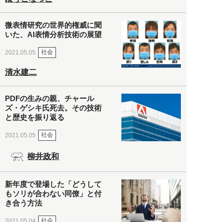
微表情研究の世界的権威に聞
いた、AI表情分析技術の展望
社会
2021.05.05
清水建二
PDFの生みの親、チャール
ズ・ゲシキ氏死去。その技術
と歴史を振り返る
社会
2021.05.05
柳井政和
新年度で登場した「どうして
もソリが合わない同僚」と付
き合う方法
社会
2021.05.04