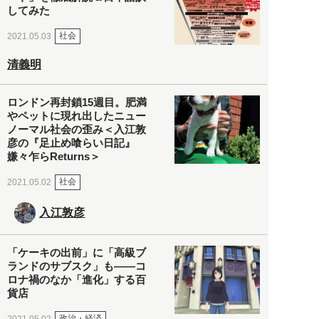
してみた
社会
2021.05.03
清義明
ロンドン再封鎖15週目。肥満
やペットに現れ出したニュー
ノーマル社会の歪み＜入江敦
彦の『足止め喰らい日記』
嫌々乍らReturns＞
社会
2021.05.02
入江敦彦
「ケーキの出前」に「高級ブ
ランドのサブスク」も――コ
ロナ禍のなか「進化」する百
貨店
政治・経済
2021.05.02