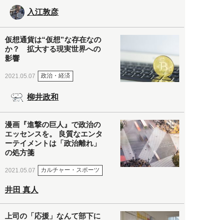
入江敦彦
仮想通貨は“仮想”な存在なの
か？ 拡大する現実世界への
影響
政治・経済
2021.05.07
柳井政和
漫画『進撃の巨人』で政治の
エッセンスを。 良質なエンタ
ーテイメントは「政治離れ」
の処方箋
カルチャー・スポーツ
2021.05.07
井田 真人
上司の「応援」なんて部下に