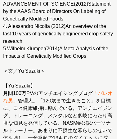
ADVANCEMENT OF SCIENCE(2012)Statement
by the AAAS Board of Directors On Labeling of
Genetically Modified Foods
4. Alessandro Nicolia (2012)An overview of the
last 10 years of genetically engineered crop safety
research
5.Wilhelm Klümper(2014)A Meta-Analysis of the
Impacts of Genetically Modified Crops
＜文／Yu Suzuki＞
【Yu Suzuki】
月間100万PVのアンチエイジングブログ
「パレオ
な男」
管理人。「120歳まで生きること」を目標
に、日々健康維持に励んでいる。アンチエイジン
グ、トレーニング、メンタルなど多岐にわたり高
度な知見を発信している。NASM®公認パーソナ
ルトレーナー。あまりに不摂生な暮らしのせいで
体を壊し、一念発起で13キロのダイエットに成