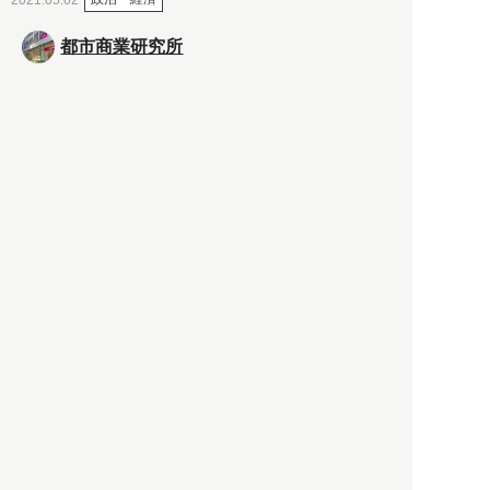
都市商業研究所
「高度外国人材」という言葉
に潜む欺瞞と、日本が搾取し
依存する圧倒的多数の外国人
労働者の実像とは？
社会
2021.05.01
月刊日本
以前の記事をもっと見る