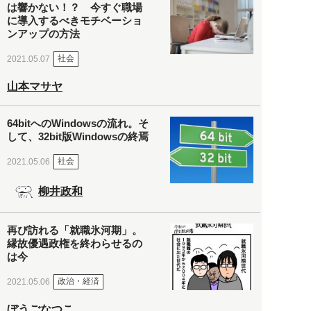
は響かない！？ 今すぐ職場
に導入するべきモチベーショ
ンアップの方法
社会
2021.05.07
山本マサヤ
64bitへのWindowsの流れ。そ
して、32bit版Windowsの終焉
社会
2021.05.06
柳井政和
再び訪れる「就職氷河期」。
縁故優遇政権を終わらせるの
は今
政治・経済
2021.05.06
ぼうごなつこ