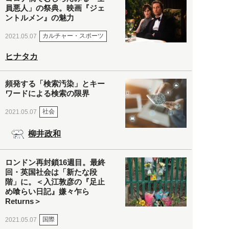
員悪人」の祭典。映画『ジェ
ントルメン』の魅力
カルチャー・スポーツ
2021.05.07
ヒナタカ
頻発する「検索汚染」とキー
ワードによる検索の限界
社会
2021.05.07
柳井政和
ロンドン再封鎖16週目。最終
回・英国社会は「新たな段
階」に。＜入江敦彦の『足止
め喰らい日記』嫌々乍ら
Returns＞
国際
2021.05.07