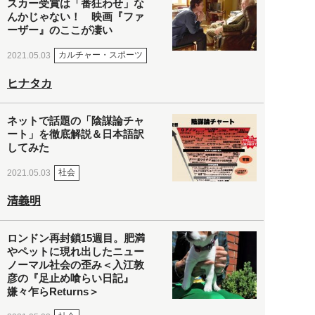
スカー受賞は「番狂わせ」な
んかじゃない！ 映画『ファ
ーザー』のここが凄い
カルチャー・スポーツ
2021.05.03
ヒナタカ
ネットで話題の「陰謀論チャ
ート」を徹底解説＆日本語訳
してみた
社会
2021.05.03
清義明
ロンドン再封鎖15週目。肥満
やペットに現れ出したニュー
ノーマル社会の歪み＜入江敦
彦の『足止め喰らい日記』
嫌々乍らReturns＞