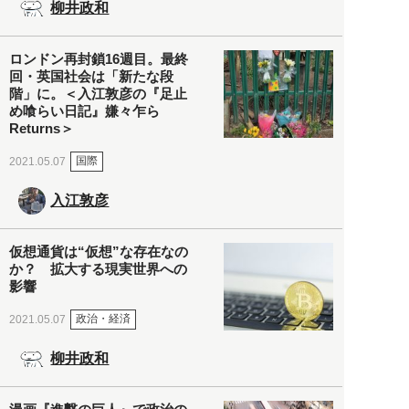
柳井政和
ロンドン再封鎖16週目。最終
回・英国社会は「新たな段
階」に。＜入江敦彦の『足止
め喰らい日記』嫌々乍ら
Returns＞
国際
2021.05.07
入江敦彦
仮想通貨は“仮想”な存在なの
か？ 拡大する現実世界への
影響
政治・経済
2021.05.07
柳井政和