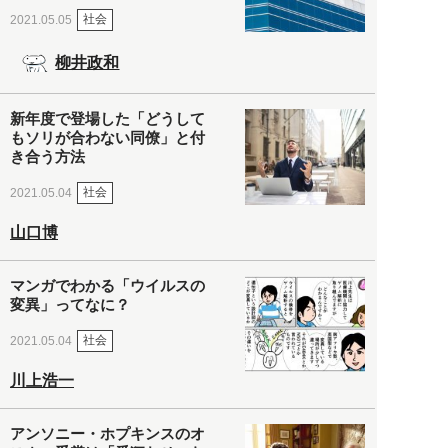
社会
2021.05.05
柳井政和
新年度で登場した「どうして
もソリが合わない同僚」と付
き合う方法
社会
2021.05.04
山口博
マンガでわかる「ウイルスの
変異」ってなに？
社会
2021.05.04
川上浩一
アンソニー・ホプキンスのオ