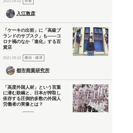
社会
2021.05.02
入江敦彦
「ケーキの出前」に「高級ブ
ランドのサブスク」も――コ
ロナ禍のなか「進化」する百
貨店
政治・経済
2021.05.02
都市商業研究所
「高度外国人材」という言葉
に潜む欺瞞と、日本が搾取し
依存する圧倒的多数の外国人
労働者の実像とは？
社会
2021.05.01
月刊日本