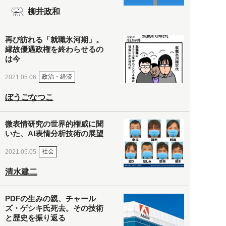
柳井政和
再び訪れる「就職氷河期」。
縁故優遇政権を終わらせるの
は今
政治・経済
2021.05.06
ぼうごなつこ
微表情研究の世界的権威に聞
いた、AI表情分析技術の展望
社会
2021.05.05
清水建二
PDFの生みの親、チャール
ズ・ゲシキ氏死去。その技術
と歴史を振り返る