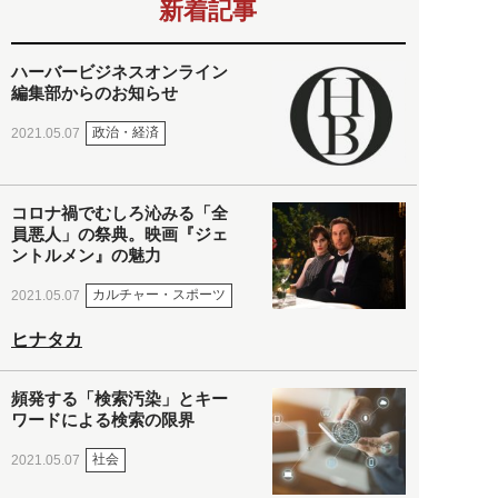
新着記事
ハーバービジネスオンライン
編集部からのお知らせ
政治・経済
2021.05.07
コロナ禍でむしろ沁みる「全
員悪人」の祭典。映画『ジェ
ントルメン』の魅力
カルチャー・スポーツ
2021.05.07
ヒナタカ
頻発する「検索汚染」とキー
ワードによる検索の限界
社会
2021.05.07