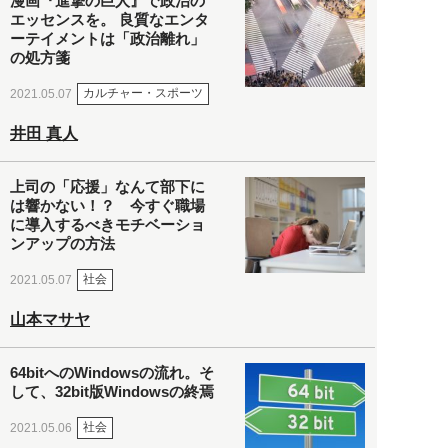
漫画『進撃の巨人』で政治の
エッセンスを。 良質なエンタ
ーテイメントは「政治離れ」
の処方箋
カルチャー・スポーツ
2021.05.07
井田 真人
上司の「応援」なんて部下に
は響かない！？ 今すぐ職場
に導入するべきモチベーショ
ンアップの方法
社会
2021.05.07
山本マサヤ
64bitへのWindowsの流れ。そ
して、32bit版Windowsの終焉
社会
2021.05.06