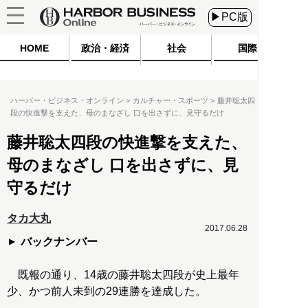
▶PC版
HOME
政治・経済
社会
国際
ハーバー・ビジネス・オンライン
カルチャー・スポーツ
藤井聡太四
段の快進撃を支えた、母のまなざし 口を出さずに、見守るだけ
藤井聡太四段の快進撃を支えた、
母のまなざし 口を出さずに、見
守るだけ
タカ大丸
2017.06.28
バックナンバー
既報の通り、14歳の藤井聡太四段が史上最年
少、かつ前人未到の29連勝を達成した。