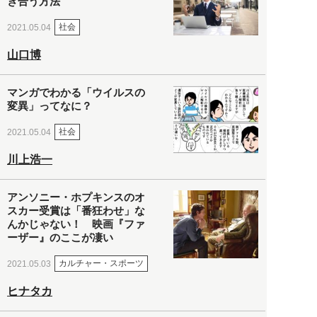
き合う方法
社会
2021.05.04
山口博
マンガでわかる「ウイルスの
変異」ってなに？
社会
2021.05.04
川上浩一
アンソニー・ホプキンスのオ
スカー受賞は「番狂わせ」な
んかじゃない！ 映画『ファ
ーザー』のここが凄い
カルチャー・スポーツ
2021.05.03
ヒナタカ