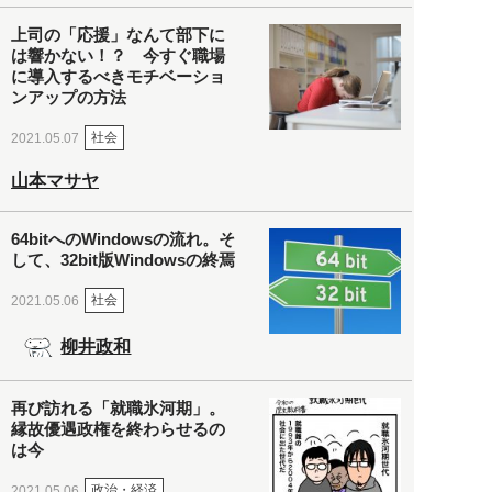
上司の「応援」なんて部下に
は響かない！？ 今すぐ職場
に導入するべきモチベーショ
ンアップの方法
社会
2021.05.07
山本マサヤ
64bitへのWindowsの流れ。そ
して、32bit版Windowsの終焉
社会
2021.05.06
柳井政和
再び訪れる「就職氷河期」。
縁故優遇政権を終わらせるの
は今
政治・経済
2021.05.06