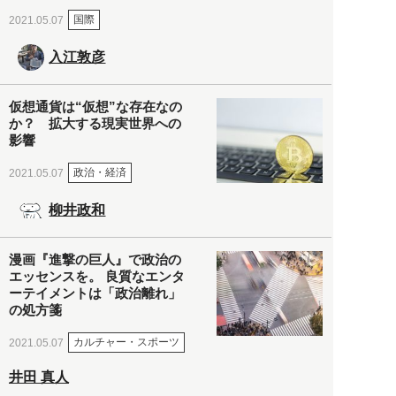
国際
2021.05.07
入江敦彦
仮想通貨は“仮想”な存在なの
か？ 拡大する現実世界への
影響
政治・経済
2021.05.07
柳井政和
漫画『進撃の巨人』で政治の
エッセンスを。 良質なエンタ
ーテイメントは「政治離れ」
の処方箋
カルチャー・スポーツ
2021.05.07
井田 真人