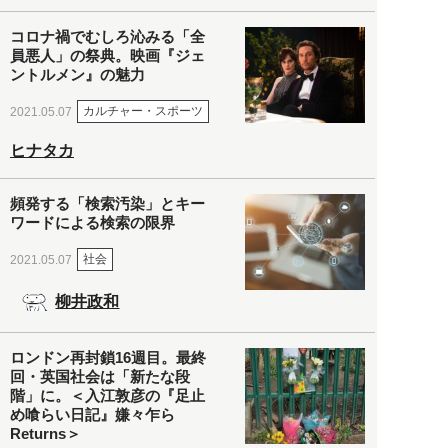
コロナ禍でむしろ沁みる「全
員悪人」の祭典。映画『ジェ
ントルメン』の魅力
カルチャー・スポーツ
2021.05.07
ヒナタカ
頻発する「検索汚染」とキー
ワードによる検索の限界
社会
2021.05.07
柳井政和
ロンドン再封鎖16週目。最終
回・英国社会は「新たな段
階」に。＜入江敦彦の『足止
め喰らい日記』嫌々乍ら
Returns＞