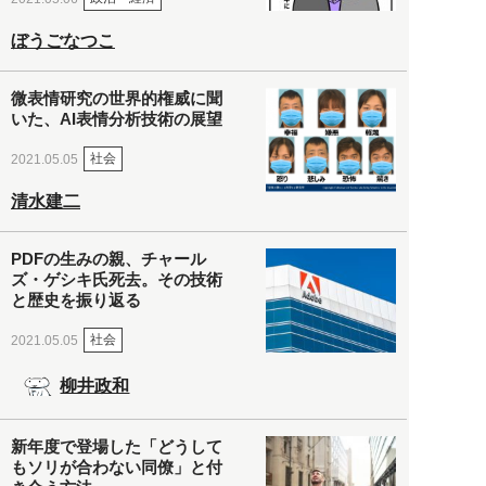
ぼうごなつこ
微表情研究の世界的権威に聞
いた、AI表情分析技術の展望
社会
2021.05.05
清水建二
PDFの生みの親、チャール
ズ・ゲシキ氏死去。その技術
と歴史を振り返る
社会
2021.05.05
柳井政和
新年度で登場した「どうして
もソリが合わない同僚」と付