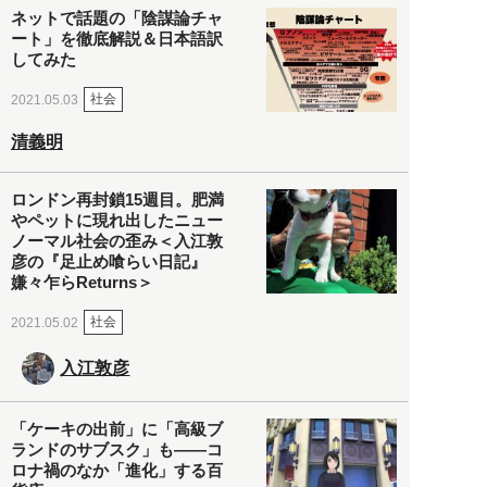
ネットで話題の「陰謀論チャ
ート」を徹底解説＆日本語訳
してみた
社会
2021.05.03
清義明
ロンドン再封鎖15週目。肥満
やペットに現れ出したニュー
ノーマル社会の歪み＜入江敦
彦の『足止め喰らい日記』
嫌々乍らReturns＞
社会
2021.05.02
入江敦彦
「ケーキの出前」に「高級ブ
ランドのサブスク」も――コ
ロナ禍のなか「進化」する百