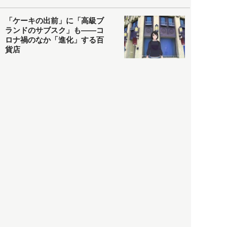
「ケーキの出前」に「高級ブ
ランドのサブスク」も――コ
ロナ禍のなか「進化」する百
貨店
政治・経済
2021.05.02
都市商業研究所
「高度外国人材」という言葉
に潜む欺瞞と、日本が搾取し
依存する圧倒的多数の外国人
労働者の実像とは？
社会
2021.05.01
月刊日本