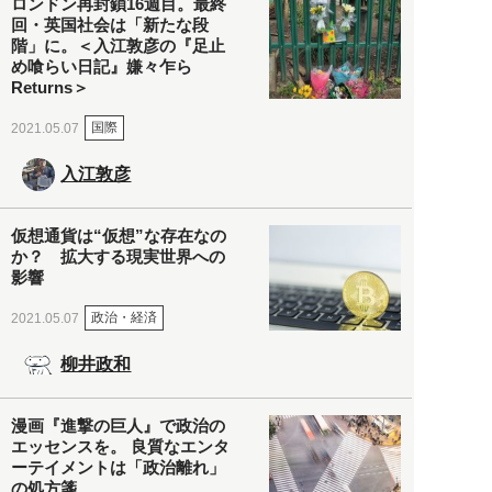
ロンドン再封鎖16週目。最終
回・英国社会は「新たな段
階」に。＜入江敦彦の『足止
め喰らい日記』嫌々乍ら
Returns＞
国際
2021.05.07
入江敦彦
仮想通貨は“仮想”な存在なの
か？ 拡大する現実世界への
影響
政治・経済
2021.05.07
柳井政和
漫画『進撃の巨人』で政治の
エッセンスを。 良質なエンタ
ーテイメントは「政治離れ」
の処方箋