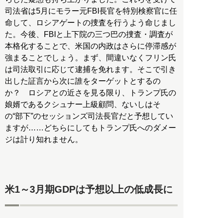
司法省は5月にモラー元FBI長官を特別検察官に任
命して、ロシアゲートの捜査を行うよう命じまし
た。今後、FBIと上下院の三つ巴の捜査・調査が
本格化することで、米国の内政はさらに停滞感が
強まることでしょう。まず、間違いなくフリン氏
は司法取引に応じて逮捕を免れます。そこで引き
出した証言から次に誰をターゲットとするの
か？ ロシアとの近さを見る限り、トランプ氏の
娘婿であるクシュナー上級顧問、ないしはそ
の“部下”のセッションズ司法長官だと予想してい
ますが……どちらにしてもトランプ氏へのダメー
ジは計り知れません。
米1～3月期GDPは予想以上の低成長に