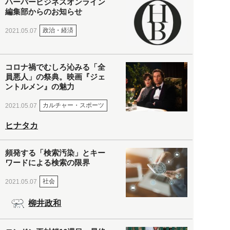
ハーバービジネスオンライン
編集部からのお知らせ
政治・経済
2021.05.07
コロナ禍でむしろ沁みる「全
員悪人」の祭典。映画『ジェ
ントルメン』の魅力
カルチャー・スポーツ
2021.05.07
ヒナタカ
頻発する「検索汚染」とキー
ワードによる検索の限界
社会
2021.05.07
柳井政和