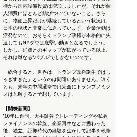
待から国内設備投資は増加しましたが、それが個
人消費にほとんど結びついていないこと。さら
に、物価上昇だけが継続しているという状況は、
日本の現状と非常に似通っています。企業活動は
活発なので、おそらくトランプ政権が本格的に失
速してもNYダウは底堅い動きとなるでしょう。
しかし、消費とのギャップが広がっている以上、
それは単なる“バブル”でしかないのです。
総合すると、世界は「トランプ政権誕生ではし
ゃぎすぎた」というのは間違いありません。遅く
とも、来年の中間選挙では完全にトランプノミク
スは瓦解すると予想しています。
【闇株新聞】
’10年に創刊。大手証券でトレーディングや私募
ファイナンスの斡旋、企業再生などに携わった
後、独立。証券時代の経験を生かして記事を執筆