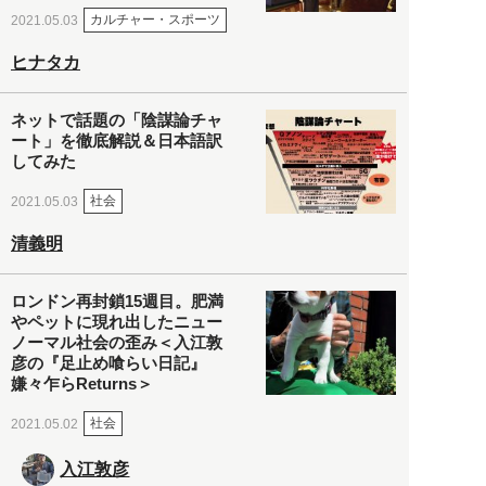
カルチャー・スポーツ
2021.05.03
ヒナタカ
ネットで話題の「陰謀論チャ
ート」を徹底解説＆日本語訳
してみた
社会
2021.05.03
清義明
ロンドン再封鎖15週目。肥満
やペットに現れ出したニュー
ノーマル社会の歪み＜入江敦
彦の『足止め喰らい日記』
嫌々乍らReturns＞
社会
2021.05.02
入江敦彦