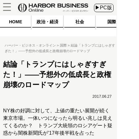
▶PC版
HOME
政治・経済
社会
国際
ハーバー・ビジネス・オンライン
国際
結論「トランプにはしゃぎす
ぎた！」――予想外の低成長と政権崩壊のロードマップ
結論「トランプにはしゃぎすぎ
た！」――予想外の低成長と政権
崩壊のロードマップ
2017.06.27
NY株の好調に対して、上値の重たい展開が続く
東京市場。一体いつになったら明るい兆しは見え
てくるのか？ トランプ大統領のロシアゲート疑
惑から闇株新聞氏が’17年後半戦を占った