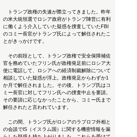
トランプ政権の失速が際立ってきました。昨年
の米大統領選でロシア政府がトランプ陣営に有利
に働くよう介入していた疑惑を捜査していたFBI
のコミー長官がトランプ氏によって解任されたこ
とがきっかけです。
その前段として、トランプ政権で安全保障補佐
官を務めていたフリン氏が政権発足前にロシア大
使に電話して、ロシアへの経済制裁解除について
相談していた疑惑が浮上。政権発足からわずか1
か月で解任されました。その後、トランプ氏はコ
ミー長官に対してフリン氏への捜査中止を要請。
その要請に応じなかったことから、コミー氏まで
解任されたと言われています。
この間、トランプ氏がロシアのラブロフ外相と
の会談でIS（イスラム国）に関する機密情報を漏
らした疑惑も持ち上がりました。これらを受けて