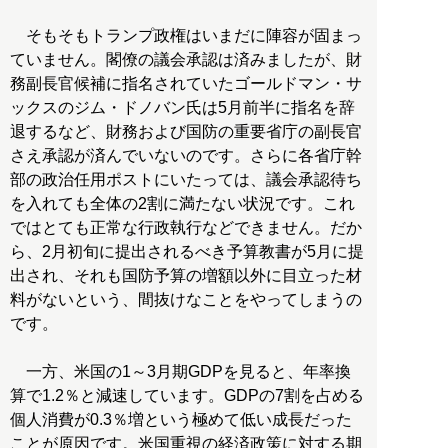
そもそもトランプ政権はいまだに陣容が固まっ
ていません。閣僚の議会承認は済みましたが、財
務副長官候補に指名されていたゴールドマン・サ
ックスのジム・ドノバン氏は5月前半に指名を辞
退するなど、財務および国防の重要省庁の副長官
さえ承認が済んでいないのです。さらに各省庁幹
部の政治任用ポストにいたっては、議会承認待ち
を入れても全体の2割に満たない状況です。これ
ではとても正常な行政執行などできません。だか
ら、2月初旬に提出されるべき予算教書が5月に提
出され、それも国防予算の増額以外に目立った材
料がないという、間抜けなことをやってしまうの
です。
一方、米国の1～3月期GDPを見ると、年率換
算で1.2％と減速しています。GDPの7割を占める
個人消費が0.3％増という極めて低い成長だった
ことが原因です。米国重視の経済政策に対する期