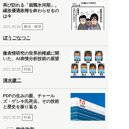
再び訪れる「就職氷河期」。
縁故優遇政権を終わらせるの
は今
政治・経済
2021.05.06
ぼうごなつこ
微表情研究の世界的権威に聞
いた、AI表情分析技術の展望
社会
2021.05.05
清水建二
PDFの生みの親、チャール
ズ・ゲシキ氏死去。その技術
と歴史を振り返る
社会
2021.05.05