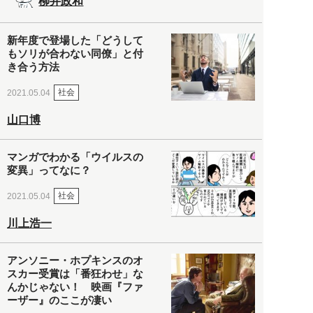
柳井政和
新年度で登場した「どうして
もソリが合わない同僚」と付
き合う方法
社会
2021.05.04
山口博
マンガでわかる「ウイルスの
変異」ってなに？
社会
2021.05.04
川上浩一
アンソニー・ホプキンスのオ
スカー受賞は「番狂わせ」な
んかじゃない！ 映画『ファ
ーザー』のここが凄い