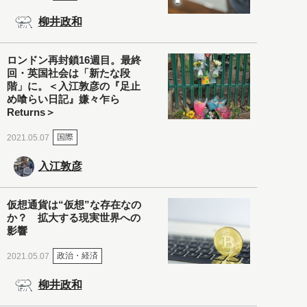
柳井政和
ロンドン再封鎖16週目。最終
回・英国社会は「新たな段
階」に。＜入江敦彦の『足止
め喰らい日記』嫌々乍ら
Returns＞
国際
2021.05.07
入江敦彦
仮想通貨は“仮想”な存在なの
か？ 拡大する現実世界への
影響
政治・経済
2021.05.07
柳井政和