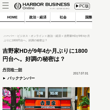
▶PC版
HOME
政治・経済
社会
国際
ハーバー・ビジネス・オンライン
政治・経済
吉野家HDが9年4か月
ぶりに1800円台へ。好調の秘密は？
吉野家HDが9年4か月ぶりに1800
円台へ。好調の秘密は？
丹羽唯一朗
2017.07.01
バックナンバー