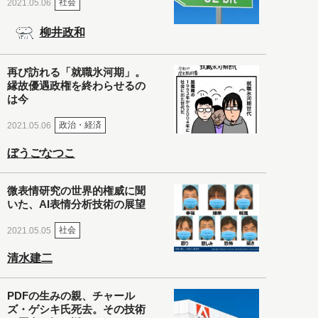
社会
2021.05.06
柳井政和
再び訪れる「就職氷河期」。
縁故優遇政権を終わらせるの
は今
政治・経済
2021.05.06
ぼうごなつこ
微表情研究の世界的権威に聞
いた、AI表情分析技術の展望
社会
2021.05.05
清水建二
PDFの生みの親、チャール
ズ・ゲシキ氏死去。その技術