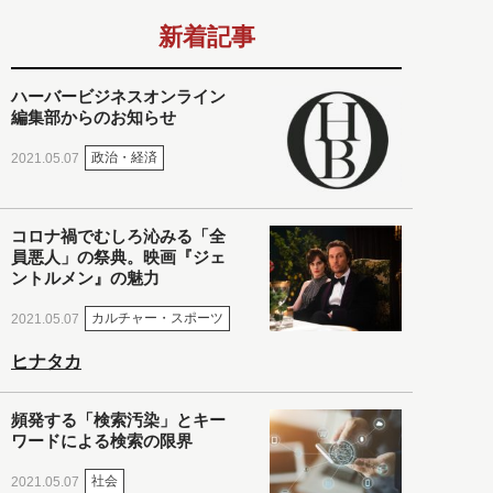
新着記事
ハーバービジネスオンライン
編集部からのお知らせ
政治・経済
2021.05.07
コロナ禍でむしろ沁みる「全
員悪人」の祭典。映画『ジェ
ントルメン』の魅力
カルチャー・スポーツ
2021.05.07
ヒナタカ
頻発する「検索汚染」とキー
ワードによる検索の限界
社会
2021.05.07