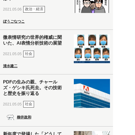
政治・経済
2021.05.06
ぼうごなつこ
微表情研究の世界的権威に聞
いた、AI表情分析技術の展望
社会
2021.05.05
清水建二
PDFの生みの親、チャール
ズ・ゲシキ氏死去。その技術
と歴史を振り返る
社会
2021.05.05
柳井政和
新年度で登場した「どうして