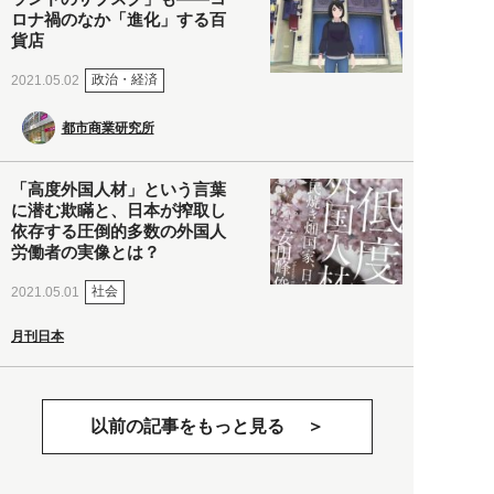
ロナ禍のなか「進化」する百
貨店
政治・経済
2021.05.02
都市商業研究所
「高度外国人材」という言葉
に潜む欺瞞と、日本が搾取し
依存する圧倒的多数の外国人
労働者の実像とは？
社会
2021.05.01
月刊日本
以前の記事をもっと見る