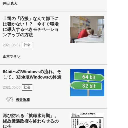
井田 真人
上司の「応援」なんて部下に
は響かない！？ 今すぐ職場
に導入するべきモチベーショ
ンアップの方法
社会
2021.05.07
山本マサヤ
64bitへのWindowsの流れ。そ
して、32bit版Windowsの終焉
社会
2021.05.06
柳井政和
再び訪れる「就職氷河期」。
縁故優遇政権を終わらせるの
は今