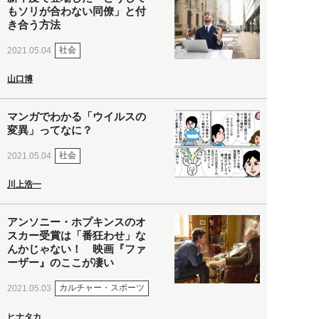
もソリが合わない同僚」と付
き合う方法
社会
2021.05.04
山口博
マンガでわかる「ウイルスの
変異」ってなに？
社会
2021.05.04
川上浩一
アンソニー・ホプキンスのオ
スカー受賞は「番狂わせ」な
んかじゃない！ 映画『ファ
ーザー』のここが凄い
カルチャー・スポーツ
2021.05.03
ヒナタカ