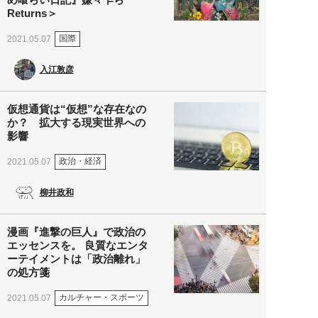
Returns＞
国際
2021.05.07
入江敦彦
仮想通貨は“仮想”な存在なの
か？ 拡大する現実世界への
影響
政治・経済
2021.05.07
柳井政和
漫画『進撃の巨人』で政治の
エッセンスを。 良質なエンタ
ーテイメントは「政治離れ」
の処方箋
カルチャー・スポーツ
2021.05.07