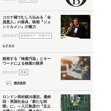
コロナ禍でむしろ沁みる「全
員悪人」の祭典。映画『ジェ
ントルメン』の魅力
カルチャー・スポーツ
2021.05.07
ヒナタカ
頻発する「検索汚染」とキー
ワードによる検索の限界
社会
2021.05.07
柳井政和
ロンドン再封鎖16週目。最終
回・英国社会は「新たな段
階」に。＜入江敦彦の『足止
め喰らい日記』嫌々乍ら