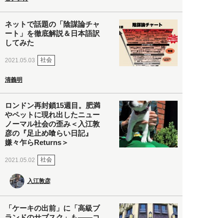
ネットで話題の「陰謀論チャ
ート」を徹底解説＆日本語訳
してみた
社会
2021.05.03
清義明
ロンドン再封鎖15週目。肥満
やペットに現れ出したニュー
ノーマル社会の歪み＜入江敦
彦の『足止め喰らい日記』
嫌々乍らReturns＞
社会
2021.05.02
入江敦彦
「ケーキの出前」に「高級ブ
ランドのサブスク」も――コ