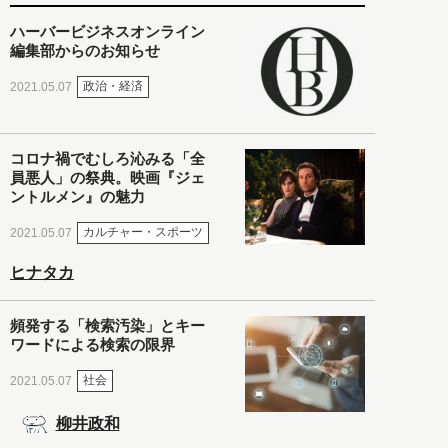
ハーバービジネスオンライン
編集部からのお知らせ
政治・経済
2021.05.07
コロナ禍でむしろ沁みる「全
員悪人」の祭典。映画『ジェ
ントルメン』の魅力
カルチャー・スポーツ
2021.05.07
ヒナタカ
頻発する「検索汚染」とキー
ワードによる検索の限界
社会
2021.05.07
柳井政和