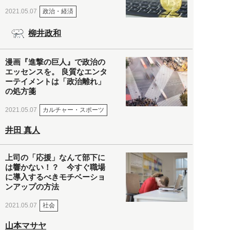
政治・経済
2021.05.07
柳井政和
漫画『進撃の巨人』で政治の
エッセンスを。 良質なエンタ
ーテイメントは「政治離れ」
の処方箋
カルチャー・スポーツ
2021.05.07
井田 真人
上司の「応援」なんて部下に
は響かない！？ 今すぐ職場
に導入するべきモチベーショ
ンアップの方法
社会
2021.05.07
山本マサヤ