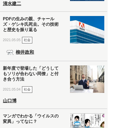
清水建二
PDFの生みの親、チャール
ズ・ゲシキ氏死去。その技術
と歴史を振り返る
社会
2021.05.05
柳井政和
新年度で登場した「どうして
もソリが合わない同僚」と付
き合う方法
社会
2021.05.04
山口博
マンガでわかる「ウイルスの
変異」ってなに？