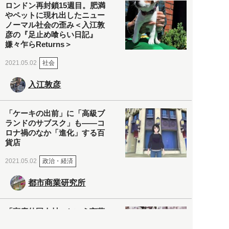
ロンドン再封鎖15週目。肥満
やペットに現れ出したニュー
ノーマル社会の歪み＜入江敦
彦の『足止め喰らい日記』
嫌々乍らReturns＞
社会
2021.05.02
入江敦彦
「ケーキの出前」に「高級ブ
ランドのサブスク」も――コ
ロナ禍のなか「進化」する百
貨店
政治・経済
2021.05.02
都市商業研究所
「高度外国人材」という言葉
に潜む欺瞞と、日本が搾取し