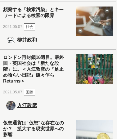
頻発する「検索汚染」とキー
ワードによる検索の限界
社会
2021.05.07
柳井政和
ロンドン再封鎖16週目。最終
回・英国社会は「新たな段
階」に。＜入江敦彦の『足止
め喰らい日記』嫌々乍ら
Returns＞
国際
2021.05.07
入江敦彦
仮想通貨は“仮想”な存在なの
か？ 拡大する現実世界への
影響