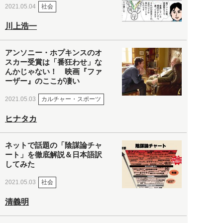
社会
2021.05.04
川上浩一
アンソニー・ホプキンスのオ
スカー受賞は「番狂わせ」な
んかじゃない！ 映画『ファ
ーザー』のここが凄い
カルチャー・スポーツ
2021.05.03
ヒナタカ
ネットで話題の「陰謀論チャ
ート」を徹底解説＆日本語訳
してみた
社会
2021.05.03
清義明