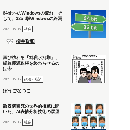
64bitへのWindowsの流れ。そ
して、32bit版Windowsの終焉
社会
2021.05.06
柳井政和
再び訪れる「就職氷河期」。
縁故優遇政権を終わらせるの
は今
政治・経済
2021.05.06
ぼうごなつこ
微表情研究の世界的権威に聞
いた、AI表情分析技術の展望
社会
2021.05.05