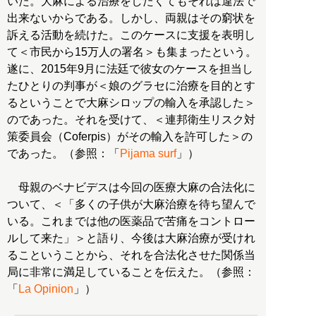
いた。大麻による治療をしたくてもそれは違法で
出来ないからである。しかし、両親はその窮状を
訴える活動を続けた。このケースに支援を表明し
て＜市民から15万人の署名＞も集まったという。
遂に、2015年9月に法廷で彼女のケースを担当し
たひとりの判事が＜娘のグラセに治療を目的とす
るということで大麻シロップの輸入を承認した＞
のであった。それを受けて、＜連邦衛生リスク対
策委員会（Coferpis）がその輸入を許可した＞の
であった。（参照：「
Pijama surf
」）
母親のベナビデスは今回の医療大麻の合法化に
ついて、＜「多くの子供が大麻治療を待ち望んで
いる。これまでは他の医薬品で苦痛をコントロー
ルして来た」＞と語り、今後は大麻治療が受けれ
るこということから、それを合法化させた関係当
局に非常に満足していることを伝えた。（参照：
「
La Opinion
」）