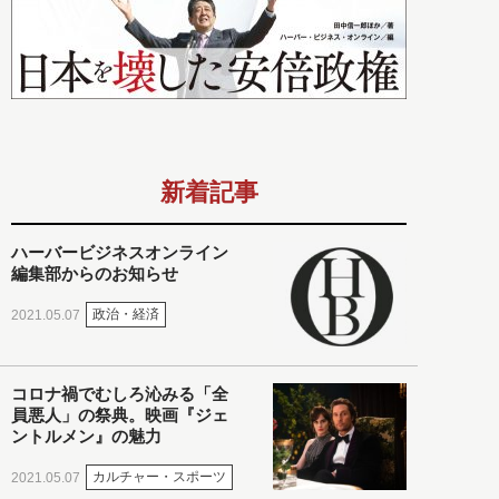
新着記事
ハーバービジネスオンライン
編集部からのお知らせ
政治・経済
2021.05.07
コロナ禍でむしろ沁みる「全
員悪人」の祭典。映画『ジェ
ントルメン』の魅力
カルチャー・スポーツ
2021.05.07