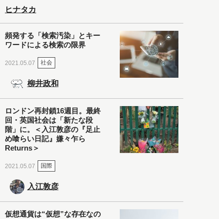
ヒナタカ
頻発する「検索汚染」とキー
ワードによる検索の限界
社会
2021.05.07
柳井政和
ロンドン再封鎖16週目。最終
回・英国社会は「新たな段
階」に。＜入江敦彦の『足止
め喰らい日記』嫌々乍ら
Returns＞
国際
2021.05.07
入江敦彦
仮想通貨は“仮想”な存在なの