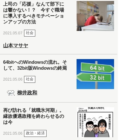
上司の「応援」なんて部下に
は響かない！？ 今すぐ職場
に導入するべきモチベーショ
ンアップの方法
社会
2021.05.07
山本マサヤ
64bitへのWindowsの流れ。そ
して、32bit版Windowsの終焉
社会
2021.05.06
柳井政和
再び訪れる「就職氷河期」。
縁故優遇政権を終わらせるの
は今
政治・経済
2021.05.06