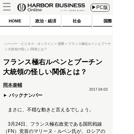
▶PC版
HOME
政治・経済
社会
国際
ハーバー・ビジネス・オンライン
国際
フランス極右ルペンとプーチ
ン大統領の怪しい関係とは？
フランス極右ルペンとプーチン
大統領の怪しい関係とは？
岡本泰輔
2017.04.03
バックナンバー
まさに、不穏な動きと言えるでしょう。
3月24日、フランス極右政党である国民戦線
（FN）党首のマリーヌ・ルペン氏が、ロシアの