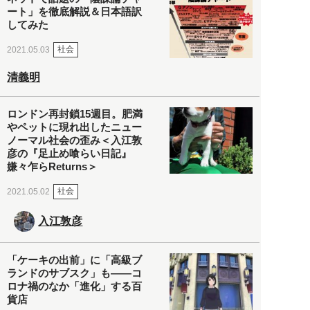
ート」を徹底解説＆日本語訳
してみた
社会
2021.05.03
清義明
ロンドン再封鎖15週目。肥満
やペットに現れ出したニュー
ノーマル社会の歪み＜入江敦
彦の『足止め喰らい日記』
嫌々乍らReturns＞
社会
2021.05.02
入江敦彦
「ケーキの出前」に「高級ブ
ランドのサブスク」も――コ
ロナ禍のなか「進化」する百
貨店