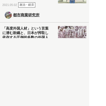
政治・経済
2021.05.02
都市商業研究所
「高度外国人材」という言葉
に潜む欺瞞と、日本が搾取し
依存する圧倒的多数の外国人
労働者の実像とは？
社会
2021.05.01
月刊日本
以前の記事をもっと見る