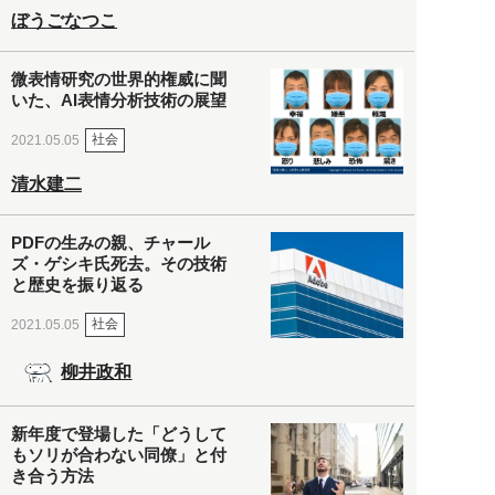
ぼうごなつこ
微表情研究の世界的権威に聞
いた、AI表情分析技術の展望
社会
2021.05.05
清水建二
PDFの生みの親、チャール
ズ・ゲシキ氏死去。その技術
と歴史を振り返る
社会
2021.05.05
柳井政和
新年度で登場した「どうして
もソリが合わない同僚」と付
き合う方法