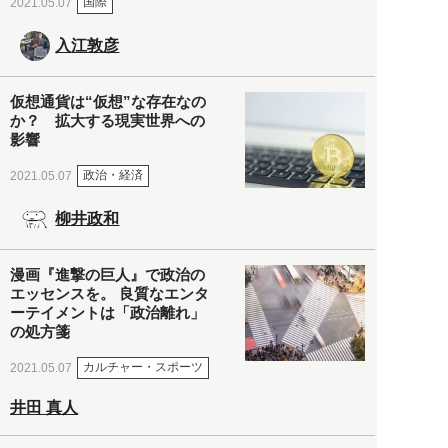
国際
2021.05.07
入江敦彦
仮想通貨は“仮想”な存在なの
か？ 拡大する現実世界への
影響
政治・経済
2021.05.07
柳井政和
漫画『進撃の巨人』で政治の
エッセンスを。 良質なエンタ
ーテイメントは「政治離れ」
の処方箋
カルチャー・スポーツ
2021.05.07
井田 真人