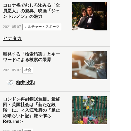
コロナ禍でむしろ沁みる「全
員悪人」の祭典。映画『ジェ
ントルメン』の魅力
カルチャー・スポーツ
2021.05.07
ヒナタカ
頻発する「検索汚染」とキー
ワードによる検索の限界
社会
2021.05.07
柳井政和
ロンドン再封鎖16週目。最終
回・英国社会は「新たな段
階」に。＜入江敦彦の『足止
め喰らい日記』嫌々乍ら
Returns＞