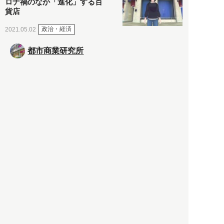
ロナ禍のなか「進化」する百
貨店
政治・経済
2021.05.02
都市商業研究所
「高度外国人材」という言葉
に潜む欺瞞と、日本が搾取し
依存する圧倒的多数の外国人
労働者の実像とは？
社会
2021.05.01
月刊日本
以前の記事をもっと見る