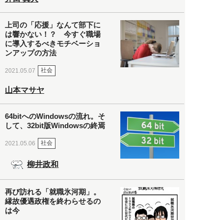
上司の「応援」なんて部下に
は響かない！？ 今すぐ職場
に導入するべきモチベーショ
ンアップの方法
社会
2021.05.07
山本マサヤ
64bitへのWindowsの流れ。そ
して、32bit版Windowsの終焉
社会
2021.05.06
柳井政和
再び訪れる「就職氷河期」。
縁故優遇政権を終わらせるの
は今