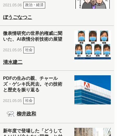
政治・経済
2021.05.06
ぼうごなつこ
微表情研究の世界的権威に聞
いた、AI表情分析技術の展望
社会
2021.05.05
清水建二
PDFの生みの親、チャール
ズ・ゲシキ氏死去。その技術
と歴史を振り返る
社会
2021.05.05
柳井政和
新年度で登場した「どうして