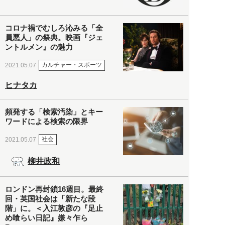
コロナ禍でむしろ沁みる「全
員悪人」の祭典。映画『ジェ
ントルメン』の魅力
カルチャー・スポーツ
2021.05.07
ヒナタカ
頻発する「検索汚染」とキー
ワードによる検索の限界
社会
2021.05.07
柳井政和
ロンドン再封鎖16週目。最終
回・英国社会は「新たな段
階」に。＜入江敦彦の『足止
め喰らい日記』嫌々乍ら