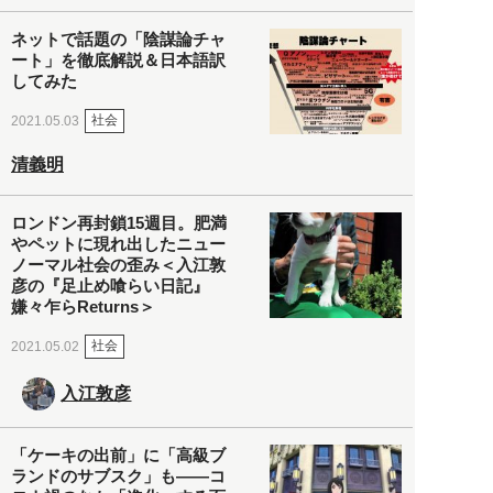
ネットで話題の「陰謀論チャ
ート」を徹底解説＆日本語訳
してみた
社会
2021.05.03
清義明
ロンドン再封鎖15週目。肥満
やペットに現れ出したニュー
ノーマル社会の歪み＜入江敦
彦の『足止め喰らい日記』
嫌々乍らReturns＞
社会
2021.05.02
入江敦彦
「ケーキの出前」に「高級ブ
ランドのサブスク」も――コ