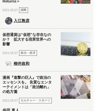
Returns＞
国際
2021.05.07
入江敦彦
仮想通貨は“仮想”な存在なの
か？ 拡大する現実世界への
影響
政治・経済
2021.05.07
柳井政和
漫画『進撃の巨人』で政治の
エッセンスを。 良質なエンタ
ーテイメントは「政治離れ」
の処方箋
カルチャー・スポーツ
2021.05.07
井田 真人