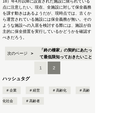
18）年4月以降に設置された施設に限られている
点に注意したい。現在、全施設に対して保全義務
を課す動きはあるようだが、現時点では、古くか
ら運営されている施設には保全義務が無い。その
ような施設への入居を検討する際には、施設が自
主的に保全措置を実行しているかどうかを確認す
べきだろう。
「終の棲家」の契約にあたっ
次のページ
て最低限知っておきたいこと
1
2
ハッシュタグ
企業
経営
高齢化
高齢
化社会
高齢者