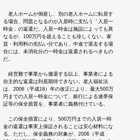
老人ホームが倒産し、別の老人ホームに転居す
る場合、問題となるのが入居時に支払う「入居一
時金」の返還だ。入居一時金は施設によっても異
なるが、100万円を超えることも珍しくない。家
賃・利用料の先払い分であり、中途で退去する場
合には、未消化分の一時金は返還されるべきもの
だ。
経営難で事業から撤退する以上、事業者による
自主的な返還は到底期待できない。老人福祉法
は、2006（平成18）年の改正により、最大500万
円までの入居一時金について、銀行による連帯保
証等の保全措置を、事業者に義務付けている。
この保全措置により、500万円までの入居一時
金の返還は事実上保証されることは安心材料にな
る。ただし、保全義務の対象が、2006（平成