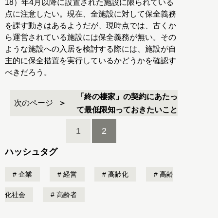
18）年4月以降に設置された施設に限られている
点に注意したい。現在、全施設に対して保全義務
を課す動きはあるようだが、現時点では、古くか
ら運営されている施設には保全義務が無い。その
ような施設への入居を検討する際には、施設が自
主的に保全措置を実行しているかどうかを確認す
べきだろう。
「終の棲家」の契約にあたっ
次のページ
て最低限知っておきたいこと
1
2
ハッシュタグ
企業
経営
高齢化
高齢
化社会
高齢者