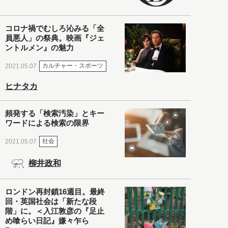
コロナ禍でむしろ沁みる「全
員悪人」の祭典。映画『ジェ
ントルメン』の魅力
カルチャー・スポーツ
2021.05.07
ヒナタカ
頻発する「検索汚染」とキー
ワードによる検索の限界
社会
2021.05.07
柳井政和
ロンドン再封鎖16週目。最終
回・英国社会は「新たな段
階」に。＜入江敦彦の『足止
め喰らい日記』嫌々乍ら