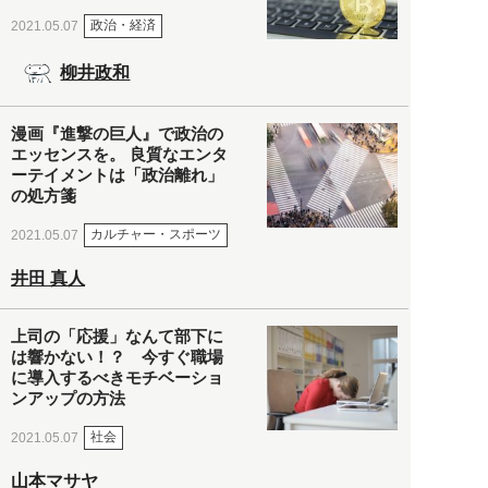
政治・経済
2021.05.07
柳井政和
漫画『進撃の巨人』で政治の
エッセンスを。 良質なエンタ
ーテイメントは「政治離れ」
の処方箋
カルチャー・スポーツ
2021.05.07
井田 真人
上司の「応援」なんて部下に
は響かない！？ 今すぐ職場
に導入するべきモチベーショ
ンアップの方法
社会
2021.05.07
山本マサヤ