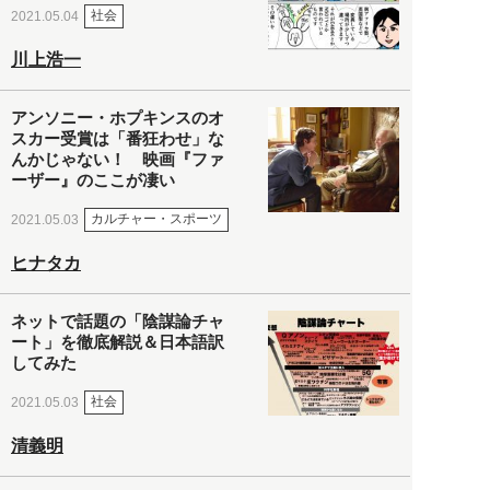
社会
2021.05.04
川上浩一
アンソニー・ホプキンスのオ
スカー受賞は「番狂わせ」な
んかじゃない！ 映画『ファ
ーザー』のここが凄い
カルチャー・スポーツ
2021.05.03
ヒナタカ
ネットで話題の「陰謀論チャ
ート」を徹底解説＆日本語訳
してみた
社会
2021.05.03
清義明