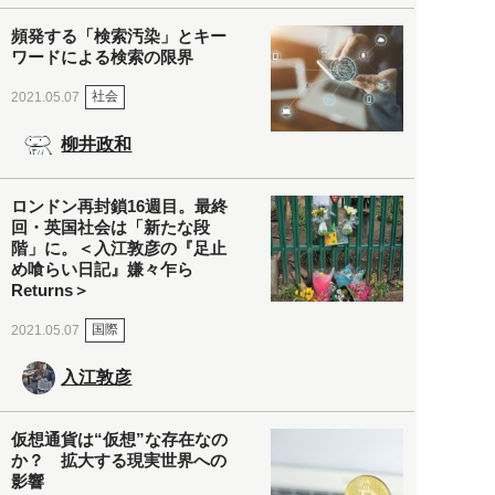
頻発する「検索汚染」とキー
ワードによる検索の限界
社会
2021.05.07
柳井政和
ロンドン再封鎖16週目。最終
回・英国社会は「新たな段
階」に。＜入江敦彦の『足止
め喰らい日記』嫌々乍ら
Returns＞
国際
2021.05.07
入江敦彦
仮想通貨は“仮想”な存在なの
か？ 拡大する現実世界への
影響