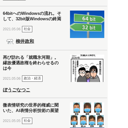
64bitへのWindowsの流れ。そ
して、32bit版Windowsの終焉
社会
2021.05.06
柳井政和
再び訪れる「就職氷河期」。
縁故優遇政権を終わらせるの
は今
政治・経済
2021.05.06
ぼうごなつこ
微表情研究の世界的権威に聞
いた、AI表情分析技術の展望
社会
2021.05.05