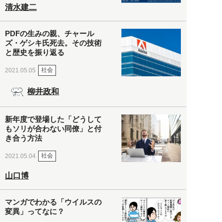
清水建二
PDFの生みの親、チャール
ズ・ゲシキ氏死去。その技術
と歴史を振り返る
社会
2021.05.05
柳井政和
新年度で登場した「どうして
もソリが合わない同僚」と付
き合う方法
社会
2021.05.04
山口博
マンガでわかる「ウイルスの
変異」ってなに？