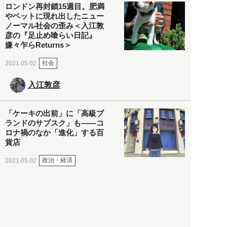
ロンドン再封鎖15週目。肥満
やペットに現れ出したニュー
ノーマル社会の歪み＜入江敦
彦の『足止め喰らい日記』
嫌々乍らReturns＞
社会
2021.05.02
入江敦彦
「ケーキの出前」に「高級ブ
ランドのサブスク」も――コ
ロナ禍のなか「進化」する百
貨店
政治・経済
2021.05.02
都市商業研究所
「高度外国人材」という言葉
に潜む欺瞞と、日本が搾取し