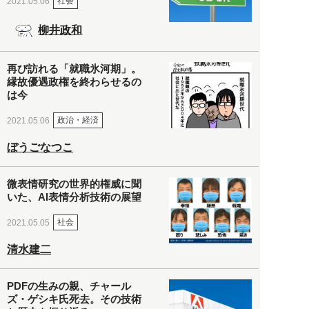
社会
2021.05.06
柳井政和
再び訪れる「就職氷河期」。
縁故優遇政権を終わらせるの
は今
政治・経済
2021.05.06
ぼうごなつこ
微表情研究の世界的権威に聞
いた、AI表情分析技術の展望
社会
2021.05.05
清水建二
PDFの生みの親、チャール
ズ・ゲシキ氏死去。その技術