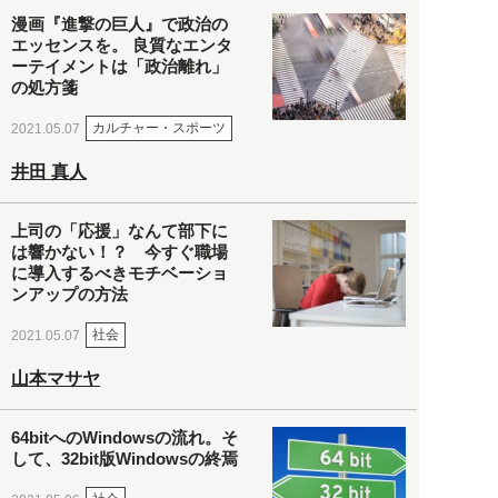
漫画『進撃の巨人』で政治の
エッセンスを。 良質なエンタ
ーテイメントは「政治離れ」
の処方箋
カルチャー・スポーツ
2021.05.07
井田 真人
上司の「応援」なんて部下に
は響かない！？ 今すぐ職場
に導入するべきモチベーショ
ンアップの方法
社会
2021.05.07
山本マサヤ
64bitへのWindowsの流れ。そ
して、32bit版Windowsの終焉