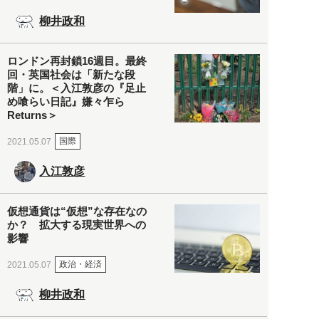
柳井政和
ロンドン再封鎖16週目。最終
回・英国社会は「新たな段
階」に。＜入江敦彦の『足止
め喰らい日記』嫌々乍ら
Returns＞
国際
2021.05.07
入江敦彦
仮想通貨は“仮想”な存在なの
か？ 拡大する現実世界への
影響
政治・経済
2021.05.07
柳井政和