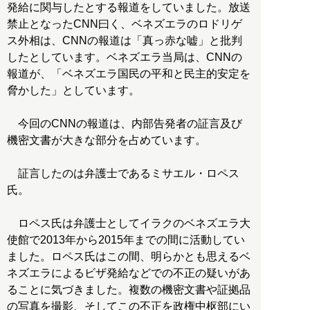
発給に関与したとする報道をしていました。放送
禁止となったCNN曰く、ベネズエラのロドリゲ
ス外相は、CNNの報道は「真っ赤な嘘」と批判
したとしています。ベネズエラ当局は、CNNの
報道が、「ベネズエラ国民の平和と民主的安定を
脅かした」としています。
今回のCNNの報道は、内部告発者の証言及び
機密文書が大きな部分を占めています。
証言したのは弁護士であるミサエル・ロペス
氏。
ロペス氏は弁護士としてイラクのベネズエラ大
使館で2013年から2015年までの間に活動してい
ました。ロペス氏はこの間、明らかとも思えるベ
ネズエラによるビザ発給などでの不正の疑いがあ
ることに気づきました。複数の機密文書や証拠品
の写真を撮影、そしてこの不正を政権中枢部にい