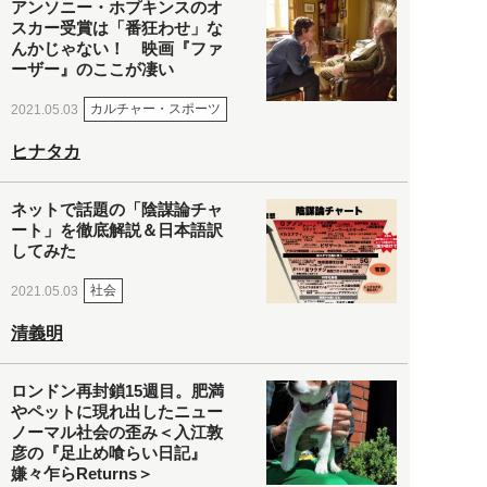
アンソニー・ホプキンスのオ
スカー受賞は「番狂わせ」な
んかじゃない！ 映画『ファ
ーザー』のここが凄い
カルチャー・スポーツ
2021.05.03
ヒナタカ
ネットで話題の「陰謀論チャ
ート」を徹底解説＆日本語訳
してみた
社会
2021.05.03
清義明
ロンドン再封鎖15週目。肥満
やペットに現れ出したニュー
ノーマル社会の歪み＜入江敦
彦の『足止め喰らい日記』
嫌々乍らReturns＞