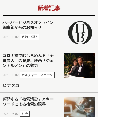
新着記事
ハーバービジネスオンライン
編集部からのお知らせ
政治・経済
2021.05.07
コロナ禍でむしろ沁みる「全
員悪人」の祭典。映画『ジェ
ントルメン』の魅力
カルチャー・スポーツ
2021.05.07
ヒナタカ
頻発する「検索汚染」とキー
ワードによる検索の限界
社会
2021.05.07