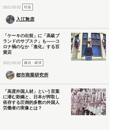
社会
2021.05.02
入江敦彦
「ケーキの出前」に「高級ブ
ランドのサブスク」も――コ
ロナ禍のなか「進化」する百
貨店
政治・経済
2021.05.02
都市商業研究所
「高度外国人材」という言葉
に潜む欺瞞と、日本が搾取し
依存する圧倒的多数の外国人
労働者の実像とは？
社会
2021.05.01
月刊日本