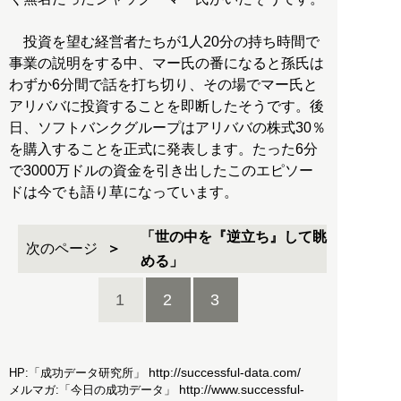
投資を望む経営者たちが1人20分の持ち時間で
事業の説明をする中、マー氏の番になると孫氏は
わずか6分間で話を打ち切り、その場でマー氏と
アリババに投資することを即断したそうです。後
日、ソフトバンクグループはアリババの株式30％
を購入することを正式に発表します。たった6分
で3000万ドルの資金を引き出したこのエピソー
ドは今でも語り草になっています。
「世の中を『逆立ち』して眺
次のページ
める」
1
2
3
http://successful-data.com/
HP:「成功データ研究所」
http://www.successful-
メルマガ:「今日の成功データ」