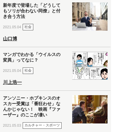
新年度で登場した「どうして
もソリが合わない同僚」と付
き合う方法
社会
2021.05.04
山口博
マンガでわかる「ウイルスの
変異」ってなに？
社会
2021.05.04
川上浩一
アンソニー・ホプキンスのオ
スカー受賞は「番狂わせ」な
んかじゃない！ 映画『ファ
ーザー』のここが凄い
カルチャー・スポーツ
2021.05.03