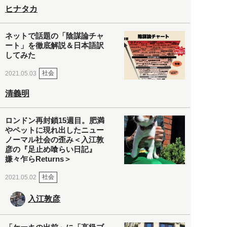
ヒナタカ
ネットで話題の「陰謀論チャ
ート」を徹底解説＆日本語訳
してみた
社会
2021.05.03
清義明
ロンドン再封鎖15週目。肥満
やペットに現れ出したニュー
ノーマル社会の歪み＜入江敦
彦の『足止め喰らい日記』
嫌々乍らReturns＞
社会
2021.05.02
入江敦彦