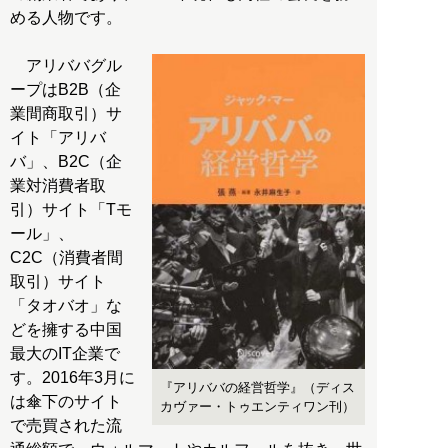
める人物です。
アリババグル
ープはB2B（企
業間商取引）サ
イト「アリバ
バ」、B2C（企
業対消費者取
引）サイト「Tモ
ール」、
C2C（消費者間
取引）サイト
「タオバオ」な
どを擁する中国
最大のIT企業で
す。2016年3月に
『アリババの経営哲学』（ディス
は傘下のサイト
カヴァー・トゥエンティワン刊）
で売買された流