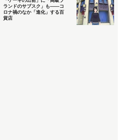
「ケーキの出前」に「高級ブ
ランドのサブスク」も――コ
ロナ禍のなか「進化」する百
貨店
政治・経済
2021.05.02
都市商業研究所
「高度外国人材」という言葉
に潜む欺瞞と、日本が搾取し
依存する圧倒的多数の外国人
労働者の実像とは？
社会
2021.05.01
月刊日本
以前の記事をもっと見る