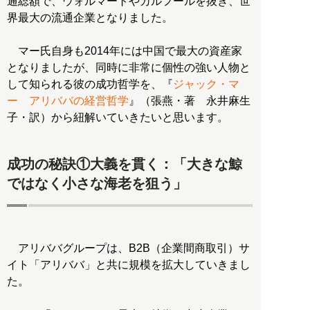
通総額で、ウォルマートやカルフールを抜き、世
界最大の流通企業となりました。
マー氏自身も2014年には中国で最大の資産家
となりましたが、同時に非常に個性の強い人物と
して知られる彼の成功哲学を、『
ジャック・マ
ー アリババの経営哲学
』（張燕・著 永井麻生
子・訳）から紐解いていきたいと思います。
成功の秘訣①大義を貫く：「大きな鯨
ではなく小さな海老を狙う」
アリババグループは、B2B（企業間商取引）サ
イト「アリババ」と共に規模を拡大していきまし
た。