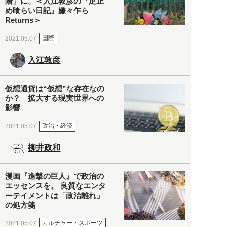
階」に。＜入江敦彦の『足止
め喰らい日記』嫌々乍ら
Returns＞
国際
2021.05.07
入江敦彦
仮想通貨は“仮想”な存在なの
か？ 拡大する現実世界への
影響
政治・経済
2021.05.07
柳井政和
漫画『進撃の巨人』で政治の
エッセンスを。 良質なエンタ
ーテイメントは「政治離れ」
の処方箋
カルチャー・スポーツ
2021.05.07