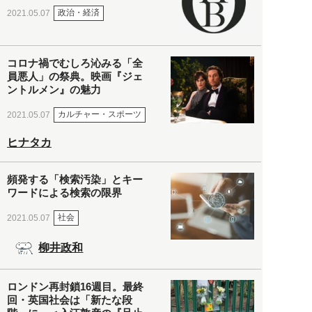
政治・経済
2021.05.07
コロナ禍でむしろ沁みる「全
員悪人」の祭典。映画『ジェ
ントルメン』の魅力
カルチャー・スポーツ
2021.05.07
ヒナタカ
頻発する「検索汚染」とキー
ワードによる検索の限界
社会
2021.05.07
柳井政和
ロンドン再封鎖16週目。最終
回・英国社会は「新たな段