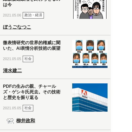
は今
政治・経済
2021.05.06
ぼうごなつこ
微表情研究の世界的権威に聞
いた、AI表情分析技術の展望
社会
2021.05.05
清水建二
PDFの生みの親、チャール
ズ・ゲシキ氏死去。その技術
と歴史を振り返る
社会
2021.05.05
柳井政和