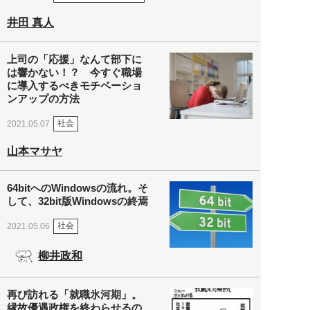
井田 真人
上司の「応援」なんて部下に
は響かない！？ 今すぐ職場
に導入するべきモチベーショ
ンアップの方法
社会
2021.05.07
山本マサヤ
64bitへのWindowsの流れ。そ
して、32bit版Windowsの終焉
社会
2021.05.06
柳井政和
再び訪れる「就職氷河期」。
縁故優遇政権を終わらせるの