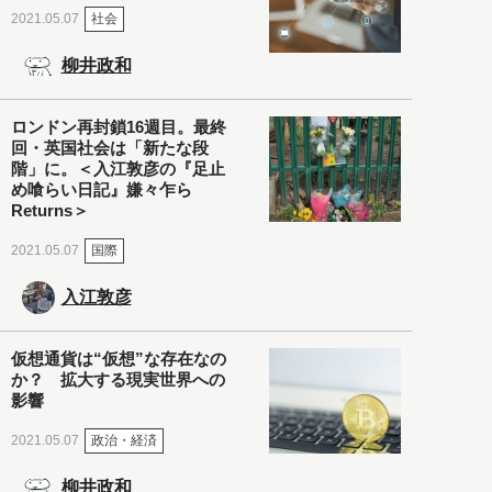
社会
2021.05.07
柳井政和
ロンドン再封鎖16週目。最終
回・英国社会は「新たな段
階」に。＜入江敦彦の『足止
め喰らい日記』嫌々乍ら
Returns＞
国際
2021.05.07
入江敦彦
仮想通貨は“仮想”な存在なの
か？ 拡大する現実世界への
影響
政治・経済
2021.05.07
柳井政和