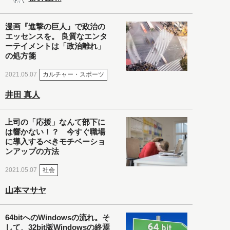
漫画『進撃の巨人』で政治の
エッセンスを。 良質なエンタ
ーテイメントは「政治離れ」
の処方箋
カルチャー・スポーツ
2021.05.07
井田 真人
上司の「応援」なんて部下に
は響かない！？ 今すぐ職場
に導入するべきモチベーショ
ンアップの方法
社会
2021.05.07
山本マサヤ
64bitへのWindowsの流れ。そ
して、32bit版Windowsの終焉