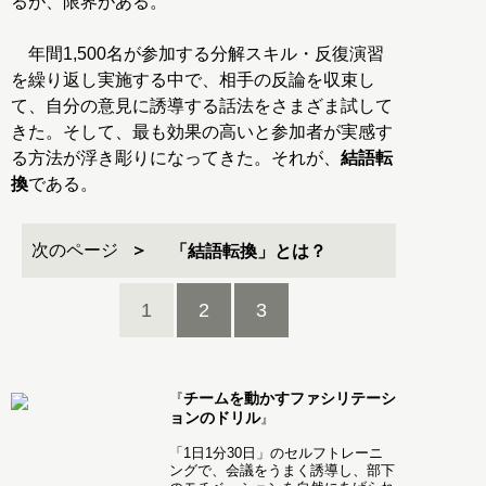
るが、限界がある。
年間1,500名が参加する分解スキル・反復演習
を繰り返し実施する中で、相手の反論を収束し
て、自分の意見に誘導する話法をさまざま試して
きた。そして、最も効果の高いと参加者が実感す
る方法が浮き彫りになってきた。それが、
結語転
換
である。
次のページ
「結語転換」とは？
1
2
3
チームを動かすファシリテーシ
『
ョンのドリル
』
「1日1分30日」のセルフトレーニ
ングで、会議をうまく誘導し、部下