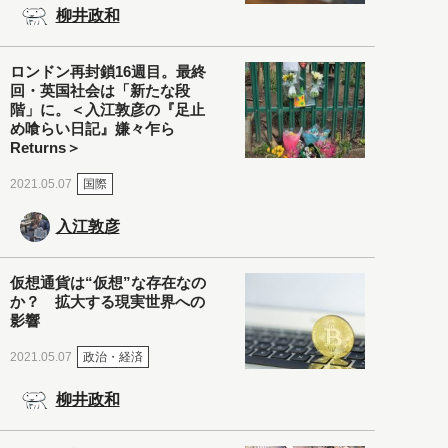
柳井政和
ロンドン再封鎖16週目。最終
回・英国社会は「新たな段
階」に。＜入江敦彦の『足止
め喰らい日記』嫌々乍ら
Returns＞
国際
2021.05.07
入江敦彦
仮想通貨は“仮想”な存在なの
か？ 拡大する現実世界への
影響
政治・経済
2021.05.07
柳井政和