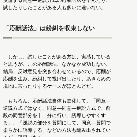
反論する同意―逆説方式の応酬話法を学んだり、
試したりしたことがある人も多いに違いない。
「応酬話法」は紛糾を収束しない
しかし、試したことがある方は、実感している
と思うが、この応酬話法、なかなか成功しない。
結局、反対意見を突き合わせているので、応酬が
応酬を生み、紛糾して投げ出したり、あきらめの
境地に言ったりするケースがほとんどだ。
もちろん、応酬話法自体も進化して、「同意―
逆説方式ではなく、同意―同意―逆説方式で、前
段の同意部分を十二分に行い、誘導しやすくす
る」、「逆説の部分を質問にして、同意―質問で
柔らかに誘導する」などの方法も編み出されてい