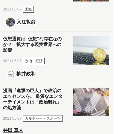
国際
2021.05.07
入江敦彦
仮想通貨は“仮想”な存在なの
か？ 拡大する現実世界への
影響
政治・経済
2021.05.07
柳井政和
漫画『進撃の巨人』で政治の
エッセンスを。 良質なエンタ
ーテイメントは「政治離れ」
の処方箋
カルチャー・スポーツ
2021.05.07
井田 真人