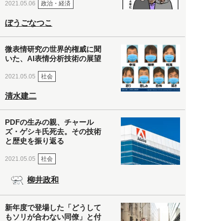
政治・経済
2021.05.06
ぼうごなつこ
微表情研究の世界的権威に聞
いた、AI表情分析技術の展望
社会
2021.05.05
清水建二
PDFの生みの親、チャール
ズ・ゲシキ氏死去。その技術
と歴史を振り返る
社会
2021.05.05
柳井政和
新年度で登場した「どうして
もソリが合わない同僚」と付