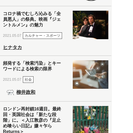
コロナ禍でむしろ沁みる「全
員悪人」の祭典。映画『ジェ
ントルメン』の魅力
カルチャー・スポーツ
2021.05.07
ヒナタカ
頻発する「検索汚染」とキー
ワードによる検索の限界
社会
2021.05.07
柳井政和
ロンドン再封鎖16週目。最終
回・英国社会は「新たな段
階」に。＜入江敦彦の『足止
め喰らい日記』嫌々乍ら
Returns＞