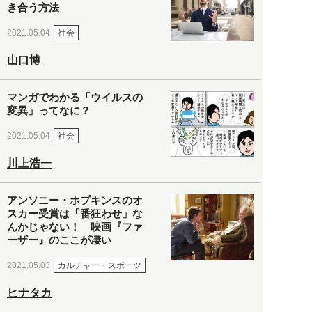
き合う方法
社会
2021.05.04
山口博
マンガでわかる「ウイルスの
変異」ってなに？
社会
2021.05.04
川上浩一
アンソニー・ホプキンスのオ
スカー受賞は「番狂わせ」な
んかじゃない！ 映画『ファ
ーザー』のここが凄い
カルチャー・スポーツ
2021.05.03
ヒナタカ