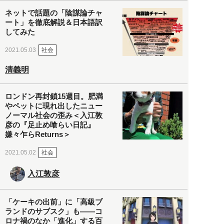
ネットで話題の「陰謀論チャ
ート」を徹底解説＆日本語訳
してみた
社会
2021.05.03
清義明
ロンドン再封鎖15週目。肥満
やペットに現れ出したニュー
ノーマル社会の歪み＜入江敦
彦の『足止め喰らい日記』
嫌々乍らReturns＞
社会
2021.05.02
入江敦彦
「ケーキの出前」に「高級ブ
ランドのサブスク」も――コ
ロナ禍のなか「進化」する百