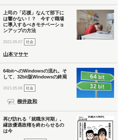
上司の「応援」なんて部下に
は響かない！？ 今すぐ職場
に導入するべきモチベーショ
ンアップの方法
社会
2021.05.07
山本マサヤ
64bitへのWindowsの流れ。そ
して、32bit版Windowsの終焉
社会
2021.05.06
柳井政和
再び訪れる「就職氷河期」。
縁故優遇政権を終わらせるの
は今