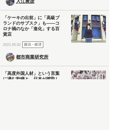
入江敦彦
「ケーキの出前」に「高級ブ
ランドのサブスク」も――コ
ロナ禍のなか「進化」する百
貨店
政治・経済
2021.05.02
都市商業研究所
「高度外国人材」という言葉
に潜む欺瞞と、日本が搾取し
依存する圧倒的多数の外国人
労働者の実像とは？
社会
2021.05.01
月刊日本