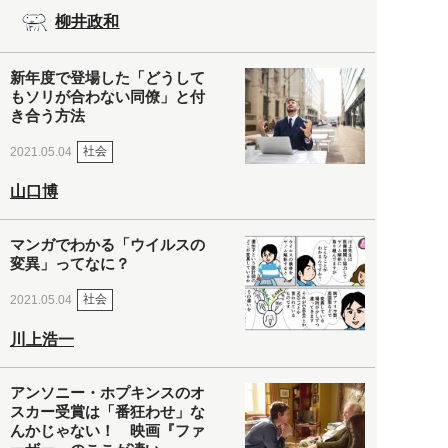
柳井政和
新年度で登場した「どうして
もソリが合わない同僚」と付
き合う方法
社会
2021.05.04
山口博
マンガでわかる「ウイルスの
変異」ってなに？
社会
2021.05.04
川上浩一
アンソニー・ホプキンスのオ
スカー受賞は「番狂わせ」な
んかじゃない！ 映画『ファ