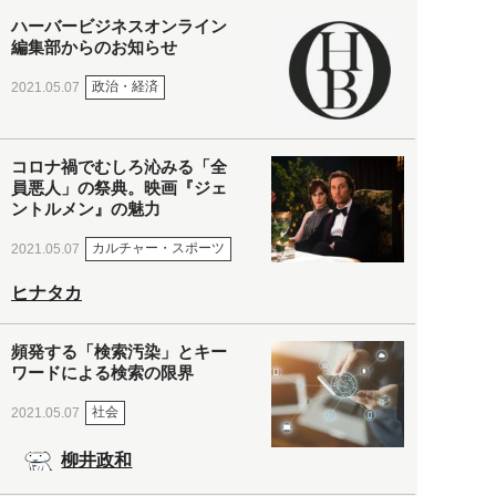
ハーバービジネスオンライン
編集部からのお知らせ
政治・経済
2021.05.07
コロナ禍でむしろ沁みる「全
員悪人」の祭典。映画『ジェ
ントルメン』の魅力
カルチャー・スポーツ
2021.05.07
ヒナタカ
頻発する「検索汚染」とキー
ワードによる検索の限界
社会
2021.05.07
柳井政和