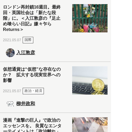
ロンドン再封鎖16週目。最終
回・英国社会は「新たな段
階」に。＜入江敦彦の『足止
め喰らい日記』嫌々乍ら
Returns＞
国際
2021.05.07
入江敦彦
仮想通貨は“仮想”な存在なの
か？ 拡大する現実世界への
影響
政治・経済
2021.05.07
柳井政和
漫画『進撃の巨人』で政治の
エッセンスを。 良質なエンタ
ーテイメントは「政治離れ」