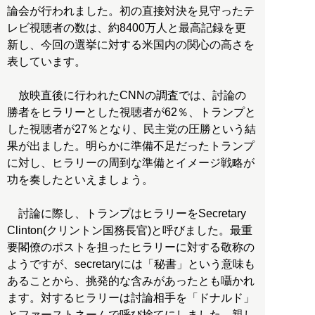
論会が行われました。初の直接対決を見守ったテ
レビ視聴者の数は、約8400万人と最高記録を更
新し、今回の選挙に対する米国内の関心の高さを
表しています。
放映直後に行われたCNNの調査では、討論の
勝者をヒラリーとした視聴者が62％、トランプと
した視聴者が27％となり、民主党の圧勝という結
果が出ました。明らかに準備不足だったトランプ
に対し、ヒラリーの周到な準備とイメージ戦略が
功を奏したといえましょう。
討論に際し、トランプはヒラリーをSecretary
Clinton(クリントン国務長官)と呼びました。最重
要閣僚のポストを担ったヒラリーに対する敬称の
ようですが、secretaryには「秘書」という意味も
あることから、挑発的な含みがあったとも囁かれ
ます。対するヒラリーは討論相手を「ドナルド」
とファーストネームで呼び捨てにしました。親し