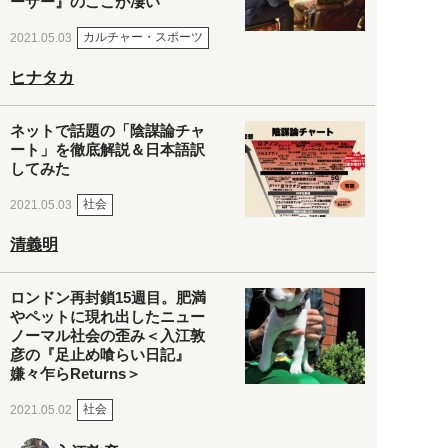
ーザー』のここが凄い
カルチャー・スポーツ
2021.05.03
ヒナタカ
ネットで話題の「陰謀論チャ
ート」を徹底解説＆日本語訳
してみた
社会
2021.05.03
清義明
ロンドン再封鎖15週目。肥満
やペットに現れ出したニュー
ノーマル社会の歪み＜入江敦
彦の『足止め喰らい日記』
嫌々乍らReturns＞
社会
2021.05.02