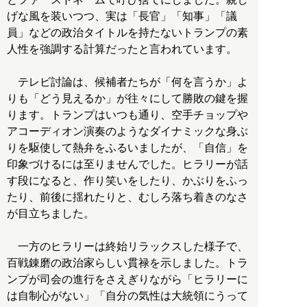
げな風を装いつつ、実は「長官」「知事」「議
員」などの政治タイトルを持たないトランプの素
人性を強調する計算だったと言われています。
テレビ討論は、候補者たちが「何を言うか」よ
りも「どう見えるか」が往々にして勝敗の鍵を握
ります。トランプはいつも通り、空手チョップや
アコーディオン演奏のようなダイナミックな身ぶ
りを駆使して熱弁をふるいましたが、「自信」を
印象づけるには至りませんでした。ヒラリーが話
す段になると、作り笑いをしたり、かぶりをふっ
たり、前後に揺れたりと、むしろ落ち着きのなさ
が目立ちました。
一方のヒラリーは終始リラックスした様子で、
百戦錬磨の政治家らしい貫禄を示しました。トラ
ンプが司会の進行をさえぎりながら「ヒラリーに
は自制心がない」「自分の気性は大統領にうって