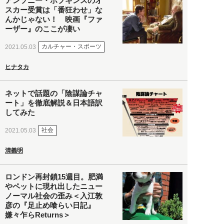
アンソニー・ホプキンスのオ
スカー受賞は「番狂わせ」な
んかじゃない！ 映画『ファ
ーザー』のここが凄い
カルチャー・スポーツ
2021.05.03
ヒナタカ
ネットで話題の「陰謀論チャ
ート」を徹底解説＆日本語訳
してみた
社会
2021.05.03
清義明
ロンドン再封鎖15週目。肥満
やペットに現れ出したニュー
ノーマル社会の歪み＜入江敦
彦の『足止め喰らい日記』
嫌々乍らReturns＞