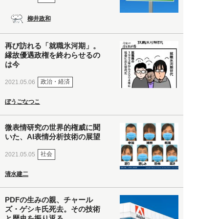
柳井政和
再び訪れる「就職氷河期」。
縁故優遇政権を終わらせるの
は今
政治・経済
2021.05.06
ぼうごなつこ
微表情研究の世界的権威に聞
いた、AI表情分析技術の展望
社会
2021.05.05
清水建二
PDFの生みの親、チャール
ズ・ゲシキ氏死去。その技術
と歴史を振り返る