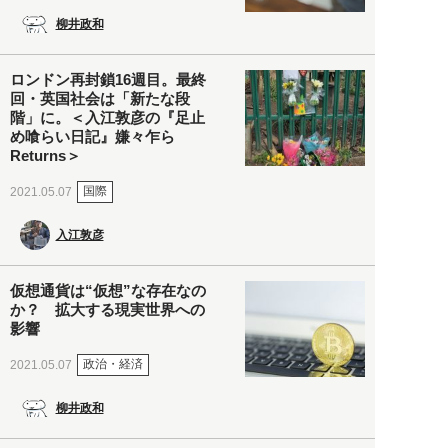
柳井政和
ロンドン再封鎖16週目。最終
回・英国社会は「新たな段
階」に。＜入江敦彦の『足止
め喰らい日記』嫌々乍ら
Returns＞
国際
2021.05.07
入江敦彦
仮想通貨は“仮想”な存在なの
か？ 拡大する現実世界への
影響
政治・経済
2021.05.07
柳井政和