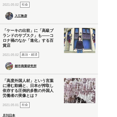
社会
2021.05.02
入江敦彦
「ケーキの出前」に「高級ブ
ランドのサブスク」も――コ
ロナ禍のなか「進化」する百
貨店
政治・経済
2021.05.02
都市商業研究所
「高度外国人材」という言葉
に潜む欺瞞と、日本が搾取し
依存する圧倒的多数の外国人
労働者の実像とは？
社会
2021.05.01
月刊日本