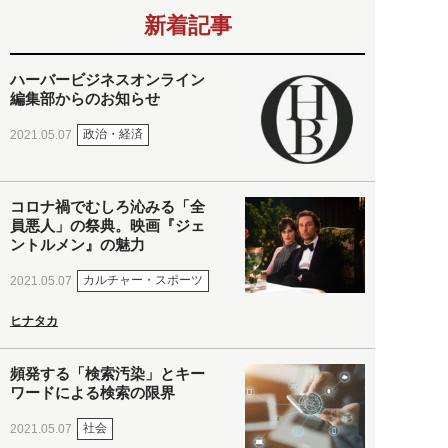
新着記事
ハーバービジネスオンライン
編集部からのお知らせ
政治・経済
2021.05.07
コロナ禍でむしろ沁みる「全
員悪人」の祭典。映画『ジェ
ントルメン』の魅力
カルチャー・スポーツ
2021.05.07
ヒナタカ
頻発する「検索汚染」とキー
ワードによる検索の限界
社会
2021.05.07