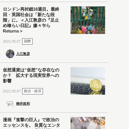
ロンドン再封鎖16週目。最終
回・英国社会は「新たな段
階」に。＜入江敦彦の『足止
め喰らい日記』嫌々乍ら
Returns＞
国際
2021.05.07
入江敦彦
仮想通貨は“仮想”な存在なの
か？ 拡大する現実世界への
影響
政治・経済
2021.05.07
柳井政和
漫画『進撃の巨人』で政治の
エッセンスを。 良質なエンタ