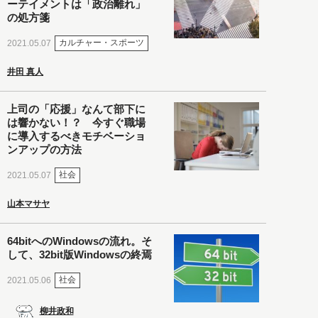
ーテイメントは「政治離れ」
の処方箋
カルチャー・スポーツ
2021.05.07
井田 真人
上司の「応援」なんて部下に
は響かない！？ 今すぐ職場
に導入するべきモチベーショ
ンアップの方法
社会
2021.05.07
山本マサヤ
64bitへのWindowsの流れ。そ
して、32bit版Windowsの終焉
社会
2021.05.06
柳井政和