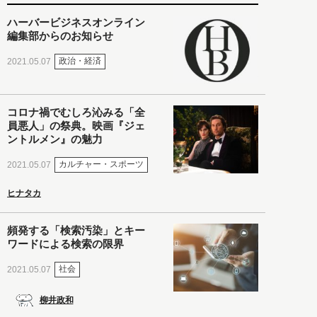
ハーバービジネスオンライン
編集部からのお知らせ
政治・経済
2021.05.07
コロナ禍でむしろ沁みる「全
員悪人」の祭典。映画『ジェ
ントルメン』の魅力
カルチャー・スポーツ
2021.05.07
ヒナタカ
頻発する「検索汚染」とキー
ワードによる検索の限界
社会
2021.05.07
柳井政和