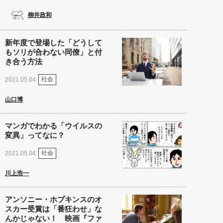
柳井政和
新年度で登場した「どうして
もソリが合わない同僚」と付
き合う方法
社会
2021.05.04
山口博
マンガでわかる「ウイルスの
変異」ってなに？
社会
2021.05.04
川上浩一
アンソニー・ホプキンスのオ
スカー受賞は「番狂わせ」な
んかじゃない！ 映画『ファ