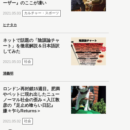
ーザー』のここが凄い
カルチャー・スポーツ
2021.05.03
ヒナタカ
ネットで話題の「陰謀論チャ
ート」を徹底解説＆日本語訳
してみた
社会
2021.05.03
清義明
ロンドン再封鎖15週目。肥満
やペットに現れ出したニュー
ノーマル社会の歪み＜入江敦
彦の『足止め喰らい日記』
嫌々乍らReturns＞
社会
2021.05.02