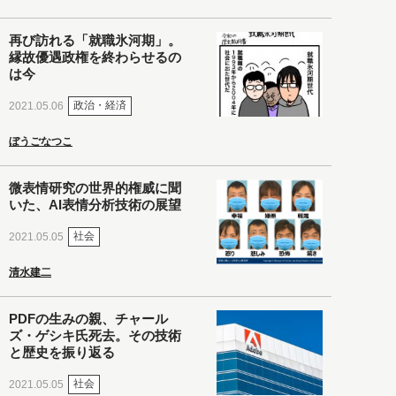
再び訪れる「就職氷河期」。
縁故優遇政権を終わらせるの
は今
政治・経済
2021.05.06
ぼうごなつこ
微表情研究の世界的権威に聞
いた、AI表情分析技術の展望
社会
2021.05.05
清水建二
PDFの生みの親、チャール
ズ・ゲシキ氏死去。その技術
と歴史を振り返る
社会
2021.05.05