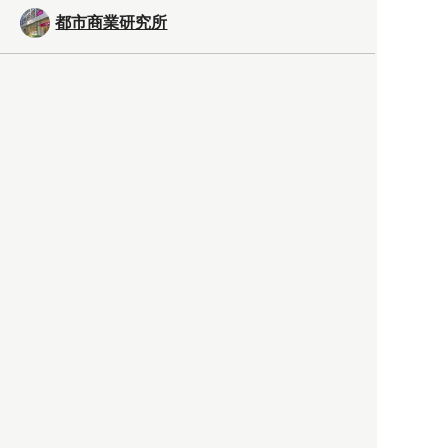
都市商業研究所
「高度外国人材」という言葉
に潜む欺瞞と、日本が搾取し
依存する圧倒的多数の外国人
労働者の実像とは？
社会
2021.05.01
月刊日本
以前の記事をもっと見る