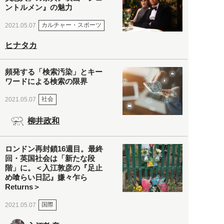
ントルメン』の魅力
カルチャー・スポーツ
2021.05.07
ヒナタカ
頻発する「検索汚染」とキー
ワードによる検索の限界
社会
2021.05.07
柳井政和
ロンドン再封鎖16週目。最終
回・英国社会は「新たな段
階」に。＜入江敦彦の『足止
め喰らい日記』嫌々乍ら
Returns＞
国際
2021.05.07