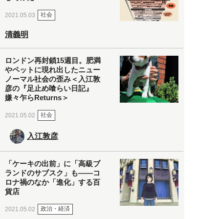
社会
2021.05.03
清義明
ロンドン再封鎖15週目。肥満
やペットに現れ出したニュー
ノーマル社会の歪み＜入江敦
彦の『足止め喰らい日記』
嫌々乍らReturns＞
社会
2021.05.02
入江敦彦
「ケーキの出前」に「高級ブ
ランドのサブスク」も――コ
ロナ禍のなか「進化」する百
貨店
政治・経済
2021.05.02