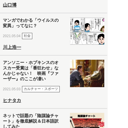
山口博
マンガでわかる「ウイルスの
変異」ってなに？
社会
2021.05.04
川上浩一
アンソニー・ホプキンスのオ
スカー受賞は「番狂わせ」な
んかじゃない！ 映画『ファ
ーザー』のここが凄い
カルチャー・スポーツ
2021.05.03
ヒナタカ
ネットで話題の「陰謀論チャ
ート」を徹底解説＆日本語訳
してみた