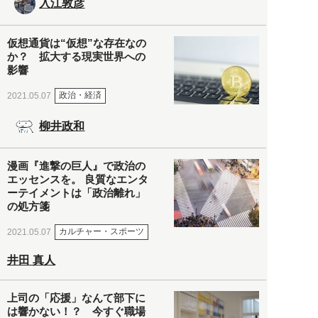
入江敦彦
仮想通貨は“仮想”な存在なの
か？ 拡大する現実世界への
影響
政治・経済
2021.05.07
柳井政和
漫画『進撃の巨人』で政治の
エッセンスを。 良質なエンタ
ーテイメントは「政治離れ」
の処方箋
カルチャー・スポーツ
2021.05.07
井田 真人
上司の「応援」なんて部下に
は響かない！？ 今すぐ職場