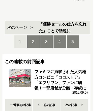
「優勝セールの仕方を忘れ
次のページ
た」ことで話題に
1
2
3
4
5
この連載の前回記事
ファミマに買収された人気地
方コンビニ「ココストア」
「エブリワン」ファンに朗
報！一部店舗が分離・存続に
2016.09.07
一番最初の記事
前の記事
次の記事