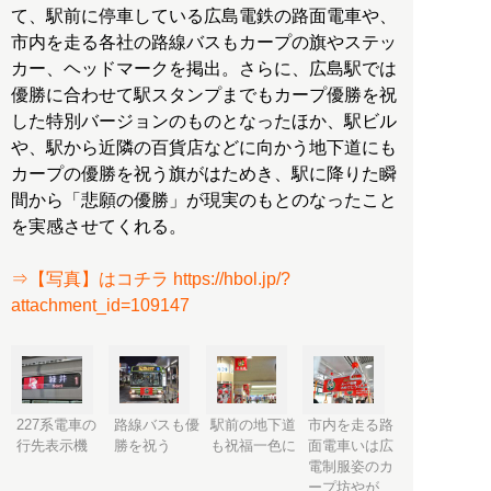
て、駅前に停車している広島電鉄の路面電車や、
市内を走る各社の路線バスもカープの旗やステッ
カー、ヘッドマークを掲出。さらに、広島駅では
優勝に合わせて駅スタンプまでもカープ優勝を祝
した特別バージョンのものとなったほか、駅ビル
や、駅から近隣の百貨店などに向かう地下道にも
カープの優勝を祝う旗がはためき、駅に降りた瞬
間から「悲願の優勝」が現実のもとのなったこと
を実感させてくれる。
⇒【写真】はコチラ https://hbol.jp/?
attachment_id=109147
227系電車の
路線バスも優
駅前の地下道
市内を走る路
行先表示機
勝を祝う
も祝福一色に
面電車いは広
電制服姿のカ
ープ坊やが