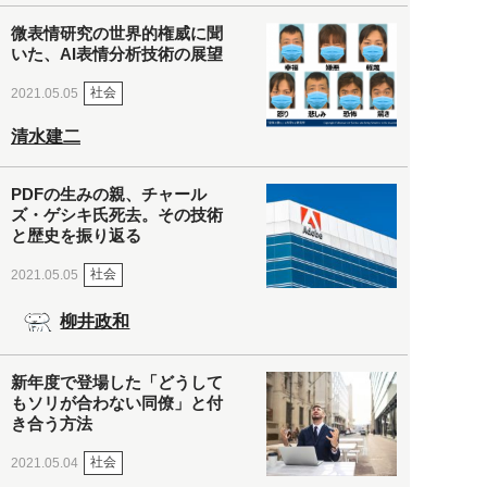
微表情研究の世界的権威に聞
いた、AI表情分析技術の展望
社会
2021.05.05
清水建二
PDFの生みの親、チャール
ズ・ゲシキ氏死去。その技術
と歴史を振り返る
社会
2021.05.05
柳井政和
新年度で登場した「どうして
もソリが合わない同僚」と付
き合う方法
社会
2021.05.04