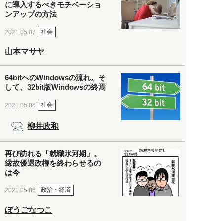
に導入するべきモチベーショ
ンアップの方法
社会
2021.05.07
山本マサヤ
64bitへのWindowsの流れ。そ
して、32bit版Windowsの終焉
社会
2021.05.06
柳井政和
再び訪れる「就職氷河期」。
縁故優遇政権を終わらせるの
は今
政治・経済
2021.05.06
ぼうごなつこ