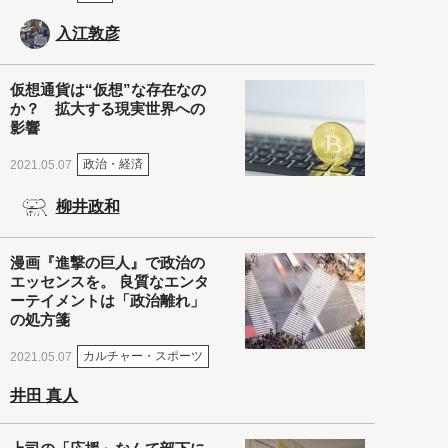
入江敦彦
仮想通貨は“仮想”な存在なの
か？ 拡大する現実世界への
影響
政治・経済
2021.05.07
柳井政和
漫画『進撃の巨人』で政治の
エッセンスを。 良質なエンタ
ーテイメントは「政治離れ」
の処方箋
カルチャー・スポーツ
2021.05.07
井田 真人