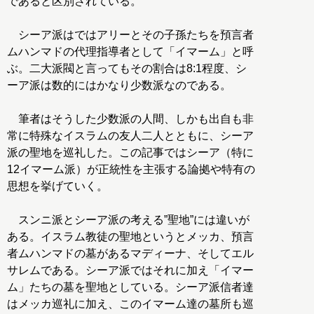
であると区別されている。
シーア派はではアリーとその子孫たちを預言者
ムハンマドの代理指導者として「イマーム」と呼
ぶ。二大派閥と言ってもその割合は8:1程度、シ
ーア派は数的にはかなり少数派なのである。
筆者はそうした少数派の人間、しかも出自も非
常に特殊なイスラムの友人二人とともに、シーア
派の聖地を巡礼した。この記事ではシーア（特に
12イマーム派）が正統性を主張する論拠や特有の
思想を挙げていく。
スンニ派とシーア派の考える”聖地”には違いが
ある。イスラム教徒の聖地というとメッカ、預言
者ムハンマドの墓があるマディーナ、そしてエル
サレムである。シーア派ではそれに加え「イマー
ム」たちの墓を聖地としている。シーア派信者達
はメッカ巡礼に加え、このイマーム達の墓所も巡