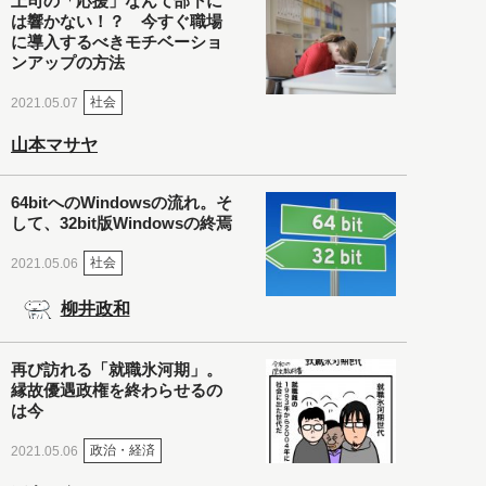
上司の「応援」なんて部下に
は響かない！？ 今すぐ職場
に導入するべきモチベーショ
ンアップの方法
社会
2021.05.07
山本マサヤ
64bitへのWindowsの流れ。そ
して、32bit版Windowsの終焉
社会
2021.05.06
柳井政和
再び訪れる「就職氷河期」。
縁故優遇政権を終わらせるの
は今
政治・経済
2021.05.06