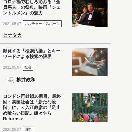
コロナ禍でむしろ沁みる「全
員悪人」の祭典。映画『ジェ
ントルメン』の魅力
カルチャー・スポーツ
2021.05.07
ヒナタカ
頻発する「検索汚染」とキー
ワードによる検索の限界
社会
2021.05.07
柳井政和
ロンドン再封鎖16週目。最終
回・英国社会は「新たな段
階」に。＜入江敦彦の『足止
め喰らい日記』嫌々乍ら
Returns＞
国際
2021.05.07