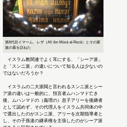
第8代目イマーム、レザ（Alī ibn Mūsā al-Rezā）とその家
族の墓を訪ねた
イスラム教関連でよく耳にする、「シーア派」
と「スンニ派」の違いについて知る人は少ないの
ではないだろうか？
イスラムの二大派閥と言われるスンニ派とシー
ア派の違いは一般的に、預言者ムハンマド亡き
後、ムハンマドの（義理の）息子アリーを後継者
として認めず、その代理人をイスラム共同体の中
で選出したのがスンニ派、アリーを次期指導者と
し、その子孫達の継承権を主張したのがシーア派