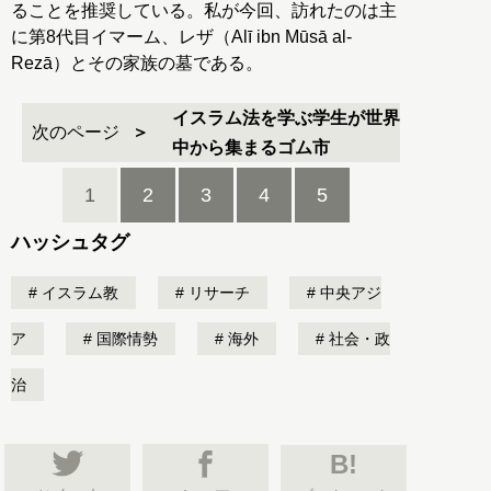
ることを推奨している。私が今回、訪れたのは主
に第8代目イマーム、レザ（Alī ibn Mūsā al-
Rezā）とその家族の墓である。
イスラム法を学ぶ学生が世界
次のページ
中から集まるゴム市
1
2
3
4
5
ハッシュタグ
イスラム教
リサーチ
中央アジ
ア
国際情勢
海外
社会・政
治
B!