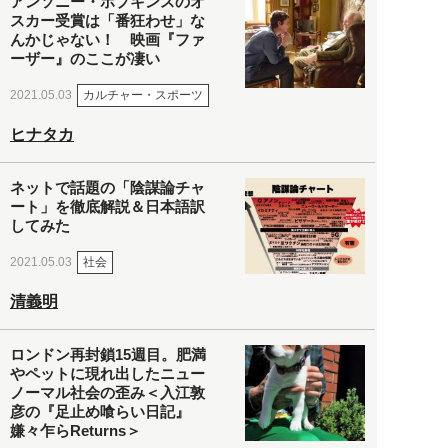
アンソニー・ホプキンスのオ
スカー受賞は「番狂わせ」な
んかじゃない！ 映画『ファ
ーザー』のここが凄い
カルチャー・スポーツ
2021.05.03
ヒナタカ
ネットで話題の「陰謀論チャ
ート」を徹底解説＆日本語訳
してみた
社会
2021.05.03
清義明
ロンドン再封鎖15週目。肥満
やペットに現れ出したニュー
ノーマル社会の歪み＜入江敦
彦の『足止め喰らい日記』
嫌々乍らReturns＞