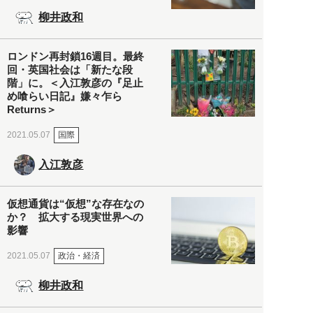
柳井政和
ロンドン再封鎖16週目。最終
回・英国社会は「新たな段
階」に。＜入江敦彦の『足止
め喰らい日記』嫌々乍ら
Returns＞
国際
2021.05.07
入江敦彦
仮想通貨は“仮想”な存在なの
か？ 拡大する現実世界への
影響
政治・経済
2021.05.07
柳井政和