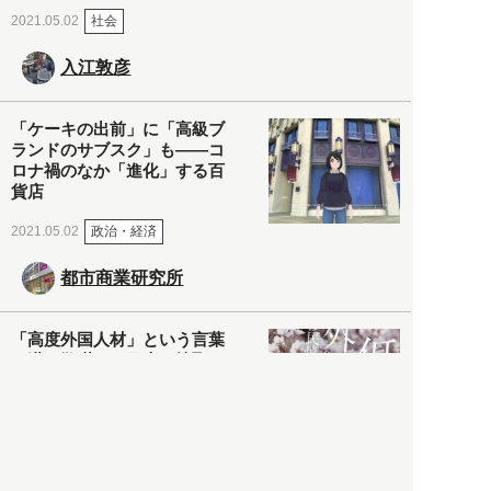
社会
2021.05.02
入江敦彦
「ケーキの出前」に「高級ブ
ランドのサブスク」も――コ
ロナ禍のなか「進化」する百
貨店
政治・経済
2021.05.02
都市商業研究所
「高度外国人材」という言葉
に潜む欺瞞と、日本が搾取し
依存する圧倒的多数の外国人
労働者の実像とは？
社会
2021.05.01
月刊日本