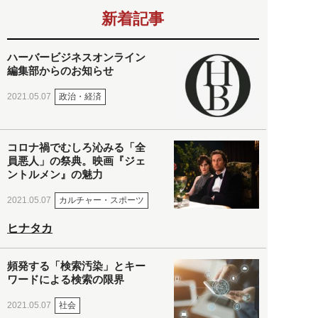
新着記事
ハーバービジネスオンライン
編集部からのお知らせ
政治・経済
2021.05.07
コロナ禍でむしろ沁みる「全
員悪人」の祭典。映画『ジェ
ントルメン』の魅力
カルチャー・スポーツ
2021.05.07
ヒナタカ
頻発する「検索汚染」とキー
ワードによる検索の限界
社会
2021.05.07