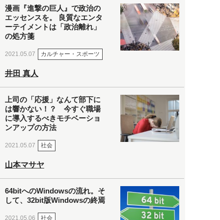
漫画『進撃の巨人』で政治の
エッセンスを。 良質なエンタ
ーテイメントは「政治離れ」
の処方箋
カルチャー・スポーツ
2021.05.07
井田 真人
上司の「応援」なんて部下に
は響かない！？ 今すぐ職場
に導入するべきモチベーショ
ンアップの方法
社会
2021.05.07
山本マサヤ
64bitへのWindowsの流れ。そ
して、32bit版Windowsの終焉
社会
2021.05.06