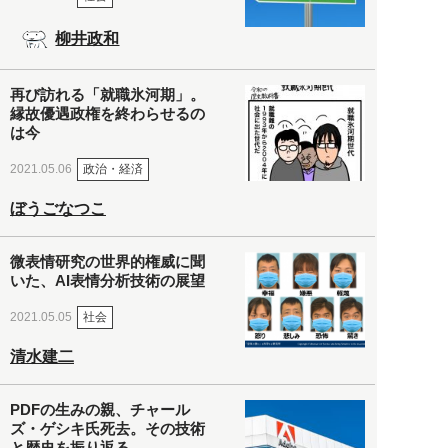
柳井政和
再び訪れる「就職氷河期」。
縁故優遇政権を終わらせるの
は今
政治・経済
2021.05.06
ぼうごなつこ
微表情研究の世界的権威に聞
いた、AI表情分析技術の展望
社会
2021.05.05
清水建二
PDFの生みの親、チャール
ズ・ゲシキ氏死去。その技術
と歴史を振り返る