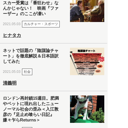
スカー受賞は「番狂わせ」な
んかじゃない！ 映画『ファ
ーザー』のここが凄い
カルチャー・スポーツ
2021.05.03
ヒナタカ
ネットで話題の「陰謀論チャ
ート」を徹底解説＆日本語訳
してみた
社会
2021.05.03
清義明
ロンドン再封鎖15週目。肥満
やペットに現れ出したニュー
ノーマル社会の歪み＜入江敦
彦の『足止め喰らい日記』
嫌々乍らReturns＞