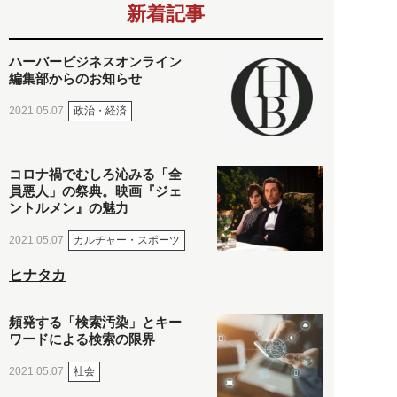
新着記事
ハーバービジネスオンライン
編集部からのお知らせ
政治・経済
2021.05.07
コロナ禍でむしろ沁みる「全
員悪人」の祭典。映画『ジェ
ントルメン』の魅力
カルチャー・スポーツ
2021.05.07
ヒナタカ
頻発する「検索汚染」とキー
ワードによる検索の限界
社会
2021.05.07