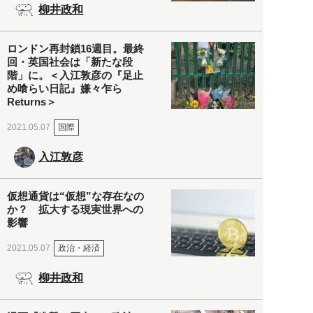
柳井政和
ロンドン再封鎖16週目。最終
回・英国社会は「新たな段
階」に。＜入江敦彦の『足止
め喰らい日記』嫌々乍ら
Returns＞
国際
2021.05.07
入江敦彦
仮想通貨は“仮想”な存在なの
か？ 拡大する現実世界への
影響
政治・経済
2021.05.07
柳井政和