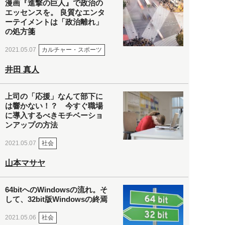
漫画『進撃の巨人』で政治の
エッセンスを。 良質なエンタ
ーテイメントは「政治離れ」
の処方箋
カルチャー・スポーツ
2021.05.07
井田 真人
上司の「応援」なんて部下に
は響かない！？ 今すぐ職場
に導入するべきモチベーショ
ンアップの方法
社会
2021.05.07
山本マサヤ
64bitへのWindowsの流れ。そ
して、32bit版Windowsの終焉
社会
2021.05.06