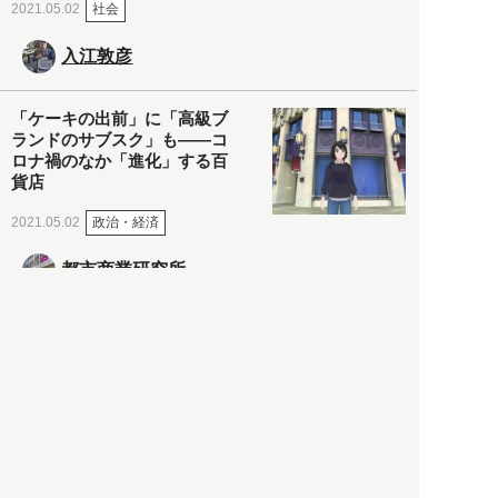
社会
2021.05.02
入江敦彦
「ケーキの出前」に「高級ブ
ランドのサブスク」も――コ
ロナ禍のなか「進化」する百
貨店
政治・経済
2021.05.02
都市商業研究所
「高度外国人材」という言葉
に潜む欺瞞と、日本が搾取し
依存する圧倒的多数の外国人
労働者の実像とは？
社会
2021.05.01
月刊日本