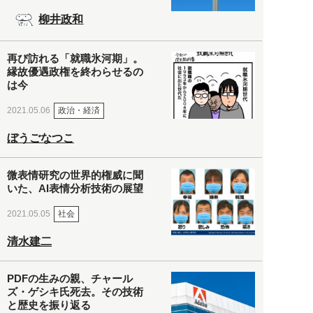
柳井政和
再び訪れる「就職氷河期」。
縁故優遇政権を終わらせるの
は今
政治・経済
2021.05.06
ぼうごなつこ
微表情研究の世界的権威に聞
いた、AI表情分析技術の展望
社会
2021.05.05
清水建二
PDFの生みの親、チャール
ズ・ゲシキ氏死去。その技術
と歴史を振り返る