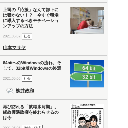
上司の「応援」なんて部下に
は響かない！？ 今すぐ職場
に導入するべきモチベーショ
ンアップの方法
社会
2021.05.07
山本マサヤ
64bitへのWindowsの流れ。そ
して、32bit版Windowsの終焉
社会
2021.05.06
柳井政和
再び訪れる「就職氷河期」。
縁故優遇政権を終わらせるの
は今
政治・経済