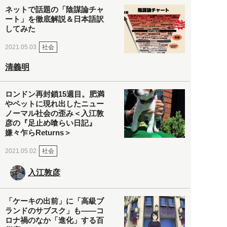
ネットで話題の「陰謀論チャ
ート」を徹底解説＆日本語訳
してみた
社会
2021.05.03
清義明
ロンドン再封鎖15週目。肥満
やペットに現れ出したニュー
ノーマル社会の歪み＜入江敦
彦の『足止め喰らい日記』
嫌々乍らReturns＞
社会
2021.05.02
入江敦彦
「ケーキの出前」に「高級ブ
ランドのサブスク」も――コ
ロナ禍のなか「進化」する百