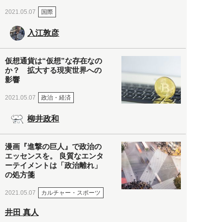
国際
2021.05.07
入江敦彦
仮想通貨は“仮想”な存在なの
か？ 拡大する現実世界への
影響
政治・経済
2021.05.07
柳井政和
漫画『進撃の巨人』で政治の
エッセンスを。 良質なエンタ
ーテイメントは「政治離れ」
の処方箋
カルチャー・スポーツ
2021.05.07
井田 真人