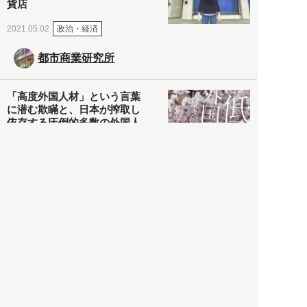
貨店
政治・経済
2021.05.02
都市商業研究所
「高度外国人材」という言葉
に潜む欺瞞と、日本が搾取し
依存する圧倒的多数の外国人
労働者の実像とは？
社会
2021.05.01
月刊日本
以前の記事をもっと見る