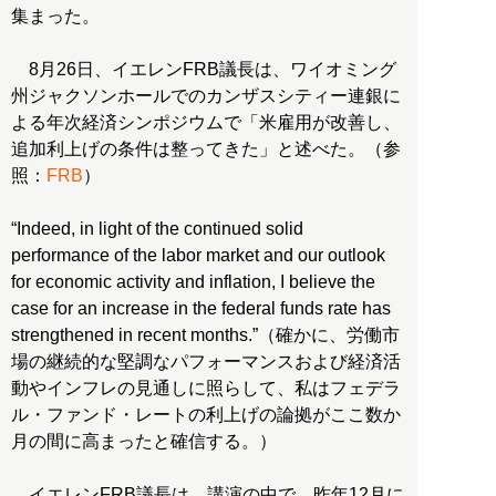
集まった。
8月26日、イエレンFRB議長は、ワイオミング
州ジャクソンホールでのカンザスシティー連銀に
よる年次経済シンポジウムで「米雇用が改善し、
追加利上げの条件は整ってきた」と述べた。（参
照：
FRB
）
“Indeed, in light of the continued solid
performance of the labor market and our outlook
for economic activity and inflation, I believe the
case for an increase in the federal funds rate has
strengthened in recent months.”（確かに、労働市
場の継続的な堅調なパフォーマンスおよび経済活
動やインフレの見通しに照らして、私はフェデラ
ル・ファンド・レートの利上げの論拠がここ数か
月の間に高まったと確信する。）
イエレンFRB議長は、講演の中で、昨年12月に