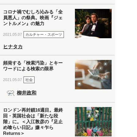
コロナ禍でむしろ沁みる「全
員悪人」の祭典。映画『ジェ
ントルメン』の魅力
カルチャー・スポーツ
2021.05.07
ヒナタカ
頻発する「検索汚染」とキー
ワードによる検索の限界
社会
2021.05.07
柳井政和
ロンドン再封鎖16週目。最終
回・英国社会は「新たな段
階」に。＜入江敦彦の『足止
め喰らい日記』嫌々乍ら
Returns＞