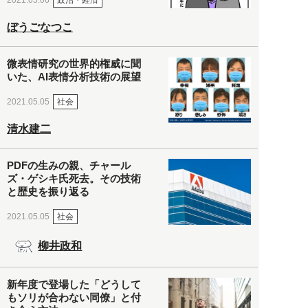
2021.05.06
ぼうごなつこ
微表情研究の世界的権威に聞
いた、AI表情分析技術の展望
社会
2021.05.05
清水建二
PDFの生みの親、チャール
ズ・ゲシキ氏死去。その技術
と歴史を振り返る
社会
2021.05.05
柳井政和
新年度で登場した「どうして
もソリが合わない同僚」と付