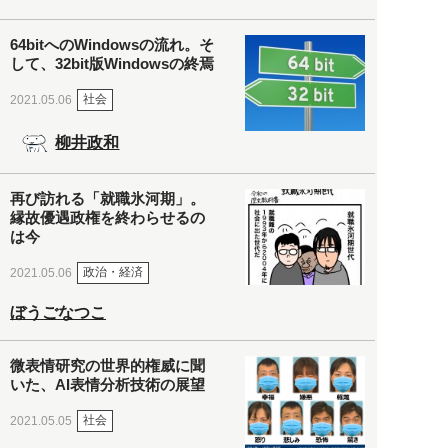
64bitへのWindowsの流れ。そ
して、32bit版Windowsの終焉
社会
2021.05.06
柳井政和
再び訪れる「就職氷河期」。
縁故優遇政権を終わらせるの
は今
政治・経済
2021.05.06
ぼうごなつこ
微表情研究の世界的権威に聞
いた、AI表情分析技術の展望
社会
2021.05.05