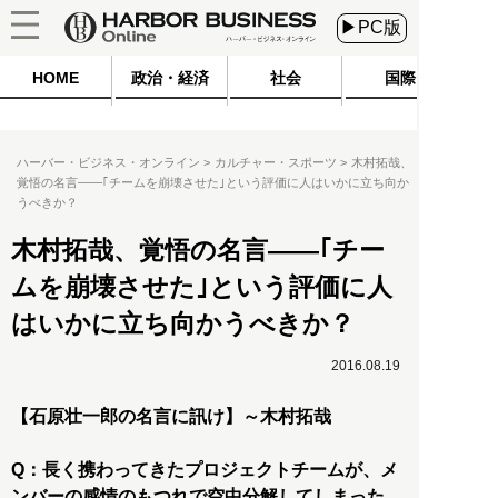
▶PC版
HOME
政治・経済
社会
国際
ハーバー・ビジネス・オンライン
カルチャー・スポーツ
木村拓哉、
覚悟の名言――｢チームを崩壊させた｣という評価に人はいかに立ち向か
うべきか？
木村拓哉、覚悟の名言――｢チー
ムを崩壊させた｣という評価に人
はいかに立ち向かうべきか？
2016.08.19
【石原壮一郎の名言に訊け】～木村拓哉
Q：長く携わってきたプロジェクトチームが、メ
ンバーの感情のもつれで空中分解してしまった。