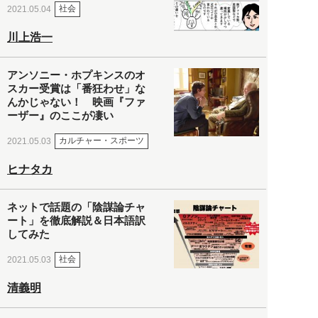
社会
2021.05.04
川上浩一
アンソニー・ホプキンスのオ
スカー受賞は「番狂わせ」な
んかじゃない！ 映画『ファ
ーザー』のここが凄い
カルチャー・スポーツ
2021.05.03
ヒナタカ
ネットで話題の「陰謀論チャ
ート」を徹底解説＆日本語訳
してみた
社会
2021.05.03
清義明