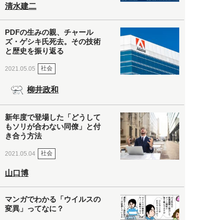
清水建二
PDFの生みの親、チャール
ズ・ゲシキ氏死去。その技術
と歴史を振り返る
社会
2021.05.05
柳井政和
新年度で登場した「どうして
もソリが合わない同僚」と付
き合う方法
社会
2021.05.04
山口博
マンガでわかる「ウイルスの
変異」ってなに？