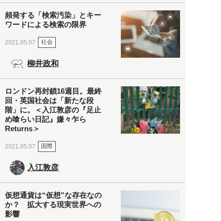
頻発する「検索汚染」とキー
ワードによる検索の限界
社会
2021.05.07
柳井政和
ロンドン再封鎖16週目。最終
回・英国社会は「新たな段
階」に。＜入江敦彦の『足止
め喰らい日記』嫌々乍ら
Returns＞
国際
2021.05.07
入江敦彦
仮想通貨は“仮想”な存在なの
か？ 拡大する現実世界への
影響