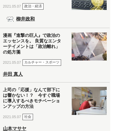
政治・経済
2021.05.07
柳井政和
漫画『進撃の巨人』で政治の
エッセンスを。 良質なエンタ
ーテイメントは「政治離れ」
の処方箋
カルチャー・スポーツ
2021.05.07
井田 真人
上司の「応援」なんて部下に
は響かない！？ 今すぐ職場
に導入するべきモチベーショ
ンアップの方法
社会
2021.05.07
山本マサヤ