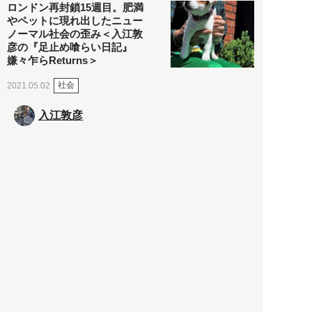
ロンドン再封鎖15週目。肥満
やペットに現れ出したニュー
ノーマル社会の歪み＜入江敦
彦の『足止め喰らい日記』
嫌々乍らReturns＞
社会
2021.05.02
入江敦彦
「ケーキの出前」に「高級ブ
ランドのサブスク」も――コ
ロナ禍のなか「進化」する百
貨店
政治・経済
2021.05.02
都市商業研究所
「高度外国人材」という言葉
に潜む欺瞞と、日本が搾取し