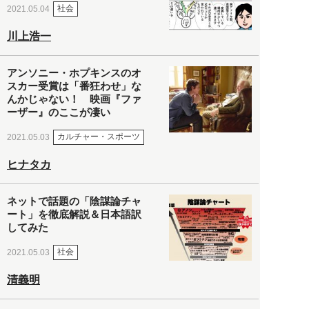
社会
2021.05.04
川上浩一
アンソニー・ホプキンスのオ
スカー受賞は「番狂わせ」な
んかじゃない！ 映画『ファ
ーザー』のここが凄い
カルチャー・スポーツ
2021.05.03
ヒナタカ
ネットで話題の「陰謀論チャ
ート」を徹底解説＆日本語訳
してみた
社会
2021.05.03
清義明