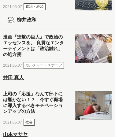
政治・経済
2021.05.07
柳井政和
漫画『進撃の巨人』で政治の
エッセンスを。 良質なエンタ
ーテイメントは「政治離れ」
の処方箋
カルチャー・スポーツ
2021.05.07
井田 真人
上司の「応援」なんて部下に
は響かない！？ 今すぐ職場
に導入するべきモチベーショ
ンアップの方法
社会
2021.05.07
山本マサヤ