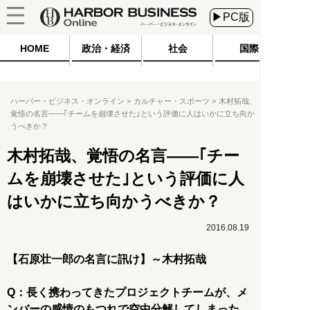
▶PC版
HOME
政治・経済
社会
国際
ハーバー・ビジネス・オンライン
カルチャー・スポーツ
木村拓哉、
覚悟の名言――｢チームを崩壊させた｣という評価に人はいかに立ち向か
うべきか？
木村拓哉、覚悟の名言――｢チー
ムを崩壊させた｣という評価に人
はいかに立ち向かうべきか？
2016.08.19
【石原壮一郎の名言に訊け】～木村拓哉
Q：長く携わってきたプロジェクトチームが、メ
ンバーの感情のもつれで空中分解してしまった。