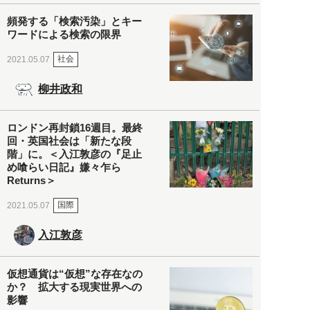
頻発する「検索汚染」とキー
ワードによる検索の限界
社会
2021.05.07
柳井政和
ロンドン再封鎖16週目。最終
回・英国社会は「新たな段
階」に。＜入江敦彦の『足止
め喰らい日記』嫌々乍ら
Returns＞
国際
2021.05.07
入江敦彦
仮想通貨は“仮想”な存在なの
か？ 拡大する現実世界への
影響