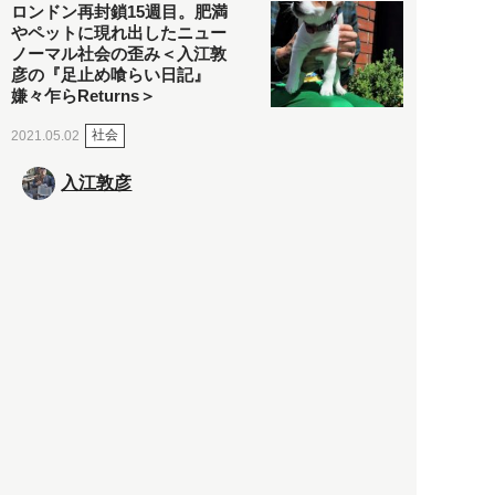
ロンドン再封鎖15週目。肥満
やペットに現れ出したニュー
ノーマル社会の歪み＜入江敦
彦の『足止め喰らい日記』
嫌々乍らReturns＞
社会
2021.05.02
入江敦彦
「ケーキの出前」に「高級ブ
ランドのサブスク」も――コ
ロナ禍のなか「進化」する百
貨店
政治・経済
2021.05.02
都市商業研究所
「高度外国人材」という言葉
に潜む欺瞞と、日本が搾取し