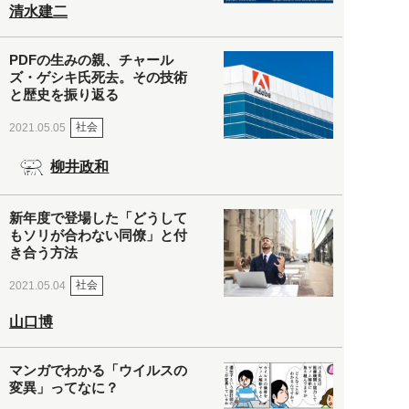
清水建二
PDFの生みの親、チャール
ズ・ゲシキ氏死去。その技術
と歴史を振り返る
社会
2021.05.05
柳井政和
新年度で登場した「どうして
もソリが合わない同僚」と付
き合う方法
社会
2021.05.04
山口博
マンガでわかる「ウイルスの
変異」ってなに？