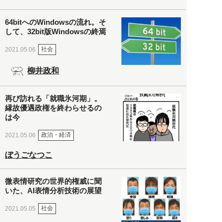
64bitへのWindowsの流れ。そ
して、32bit版Windowsの終焉
社会
2021.05.06
柳井政和
再び訪れる「就職氷河期」。
縁故優遇政権を終わらせるの
は今
政治・経済
2021.05.06
ぼうごなつこ
微表情研究の世界的権威に聞
いた、AI表情分析技術の展望
社会
2021.05.05