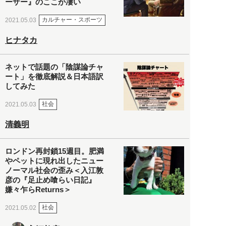
ーザー』のここが凄い
カルチャー・スポーツ
2021.05.03
ヒナタカ
ネットで話題の「陰謀論チャ
ート」を徹底解説＆日本語訳
してみた
社会
2021.05.03
清義明
ロンドン再封鎖15週目。肥満
やペットに現れ出したニュー
ノーマル社会の歪み＜入江敦
彦の『足止め喰らい日記』
嫌々乍らReturns＞
社会
2021.05.02