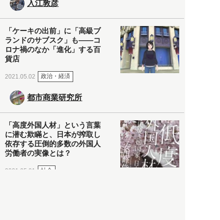
入江敦彦
「ケーキの出前」に「高級ブ
ランドのサブスク」も――コ
ロナ禍のなか「進化」する百
貨店
政治・経済
2021.05.02
都市商業研究所
「高度外国人材」という言葉
に潜む欺瞞と、日本が搾取し
依存する圧倒的多数の外国人
労働者の実像とは？
社会
2021.05.01
月刊日本