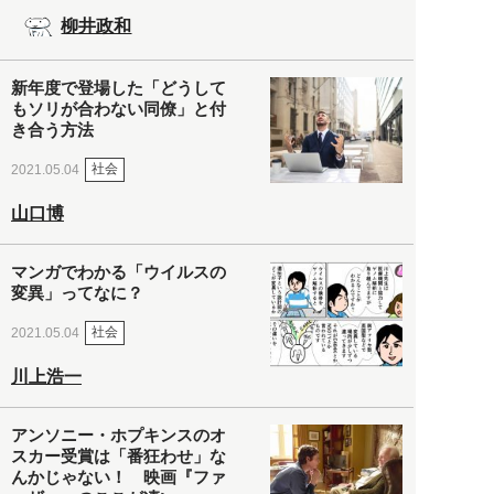
柳井政和
新年度で登場した「どうして
もソリが合わない同僚」と付
き合う方法
社会
2021.05.04
山口博
マンガでわかる「ウイルスの
変異」ってなに？
社会
2021.05.04
川上浩一
アンソニー・ホプキンスのオ
スカー受賞は「番狂わせ」な
んかじゃない！ 映画『ファ