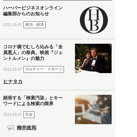
ハーバービジネスオンライン
編集部からのお知らせ
政治・経済
2021.05.07
コロナ禍でむしろ沁みる「全
員悪人」の祭典。映画『ジェ
ントルメン』の魅力
カルチャー・スポーツ
2021.05.07
ヒナタカ
頻発する「検索汚染」とキー
ワードによる検索の限界
社会
2021.05.07
柳井政和