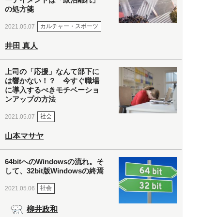
の処方箋
カルチャー・スポーツ
2021.05.07
井田 真人
上司の「応援」なんて部下に
は響かない！？ 今すぐ職場
に導入するべきモチベーショ
ンアップの方法
社会
2021.05.07
山本マサヤ
64bitへのWindowsの流れ。そ
して、32bit版Windowsの終焉
社会
2021.05.06
柳井政和