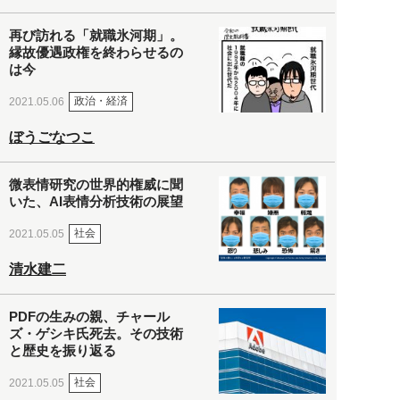
再び訪れる「就職氷河期」。
縁故優遇政権を終わらせるの
は今
政治・経済
2021.05.06
ぼうごなつこ
微表情研究の世界的権威に聞
いた、AI表情分析技術の展望
社会
2021.05.05
清水建二
PDFの生みの親、チャール
ズ・ゲシキ氏死去。その技術
と歴史を振り返る
社会
2021.05.05