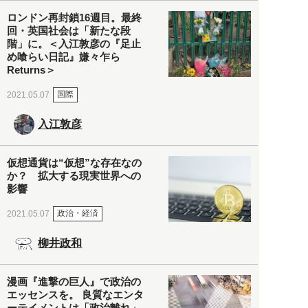
ロンドン再封鎖16週目。最終
回・英国社会は「新たな段
階」に。＜入江敦彦の『足止
め喰らい日記』嫌々乍ら
Returns＞
国際
2021.05.07
入江敦彦
仮想通貨は“仮想”な存在なの
か？ 拡大する現実世界への
影響
政治・経済
2021.05.07
柳井政和
漫画『進撃の巨人』で政治の
エッセンスを。 良質なエンタ
ーテイメントは「政治離れ」