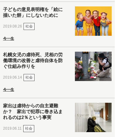
子どもの意見表明権を「絵に
描いた餅」にしないために
社会
2019.08.26
今一生
札幌女児の虐待死、児相の労
働環境の改善と虐待自体を防
ぐ仕組み作りを
社会
2019.06.14
今一生
家出は虐待からの自主避難
か？ 家出で犯罪に巻き込ま
れるのは2％という事実
社会
2019.06.11