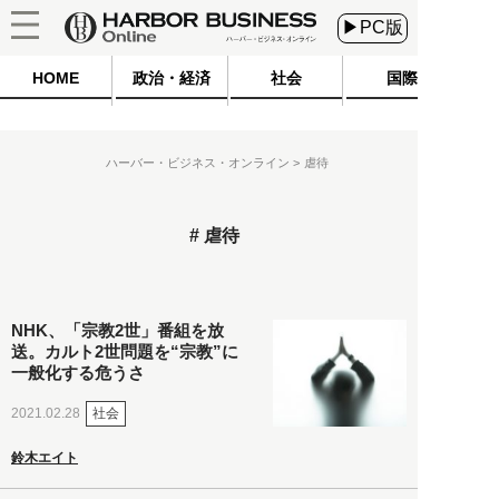
▶PC版
HOME
政治・経済
社会
国際
ハーバー・ビジネス・オンライン
虐待
虐待
NHK、「宗教2世」番組を放
送。カルト2世問題を“宗教”に
一般化する危うさ
社会
2021.02.28
鈴木エイト