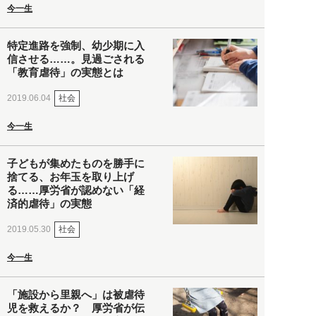
今一生
特定進路を強制、幼少期に入
信させる……。見過ごされる
「教育虐待」の実態とは
社会
2019.06.04
今一生
子どもが集めたものを勝手に
捨てる、お年玉を取り上げ
る……厚労省が認めない「経
済的虐待」の実態
社会
2019.05.30
今一生
「施設から里親へ」は被虐待
児を救えるか？ 厚労省が伝