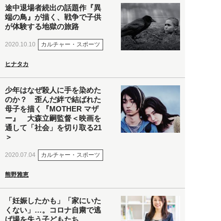
途中退場者続出の話題作『異
端の鳥』が描く、戦争で子供
が体験する地獄の旅路
カルチャー・スポーツ
2020.10.10
ヒナタカ
少年はなぜ殺人に手を染めた
のか？ 歪んだ絆で結ばれた
母子を描く『MOTHER マザ
ー』 大森立嗣監督＜映画を
通して「社会」を切り取る21
＞
カルチャー・スポーツ
2020.07.04
熊野雅恵
「妊娠したかも」「家にいた
くない」…。コロナ自粛で逃
げ場を失う子どもたち