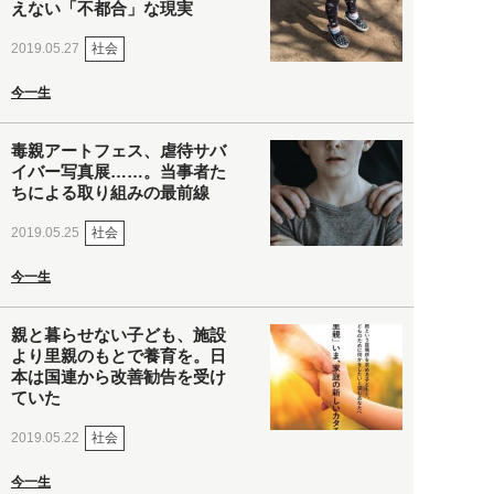
えない「不都合」な現実
社会
2019.05.27
今一生
毒親アートフェス、虐待サバ
イバー写真展……。当事者た
ちによる取り組みの最前線
社会
2019.05.25
今一生
親と暮らせない子ども、施設
より里親のもとで養育を。日
本は国連から改善勧告を受け
ていた
社会
2019.05.22
今一生