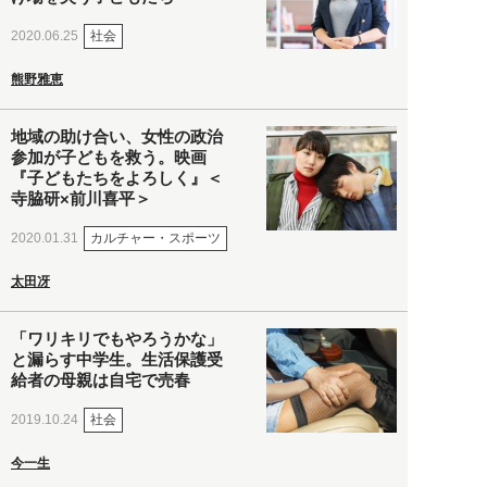
社会
2020.06.25
熊野雅恵
地域の助け合い、女性の政治
参加が子どもを救う。映画
『子どもたちをよろしく』＜
寺脇研×前川喜平＞
カルチャー・スポーツ
2020.01.31
太田冴
「ワリキリでもやろうかな」
と漏らす中学生。生活保護受
給者の母親は自宅で売春
社会
2019.10.24
今一生