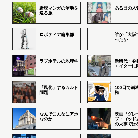
野球マンガの聖地を
ある日の入
巡る旅
ロボティア編集部
誰が「大阪
ったか
ラブホテルの地理学
新時代・令
エイターに
「風化」するカルト
100日で崩
問題
権
なんでこんなにアホ
映画『グレ
なのか
ブ・ゴッド
の火事では