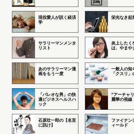
現役愛人が説く経済
栄光なき起
学
サラリーマンメンタ
炎上したく
リスト
は、やまや
あのサラリーマン漫
一般人の知
画をもう一度
「クスリ」
「パレオな男」の快
”アーチャリ
適ビジネスヘルスハ
麗華の視線
ック
石原壮一郎の【名言
ファイナン
に訊け】
ィールド