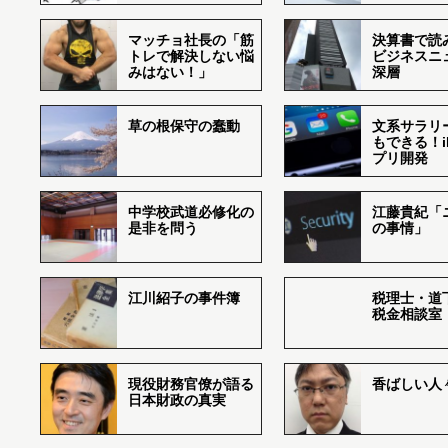
マッチョ社長の「筋
決算書で読
トレで解決しない悩
ビジネスニ
みはない！」
深層
草の根保守の蠢動
文系サラリ
もできる！i
プリ開発
中学校武道必修化の
江藤貴紀「
是非を問う
の事情」
江川紹子の事件簿
税理士・道
税金相談室
現役財務官僚が語る
香ばしい人々r
日本財政の真実