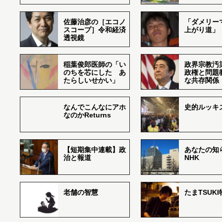
佐藤治彦の［エコノ
「ダメリー
スコープ］令和経済
上がり道」
透視鏡
稲葉俊郎医師の「い
政界宗教汚
のちを芯にした あ
政権と問題
たらしいせかい」
な共存関係
なんでこんなにアホ
史的ルッキ
なのかReturns
【短期集中連載】政
あなたの知
治と報道
NHK
老舗の智慧
たまTSUK