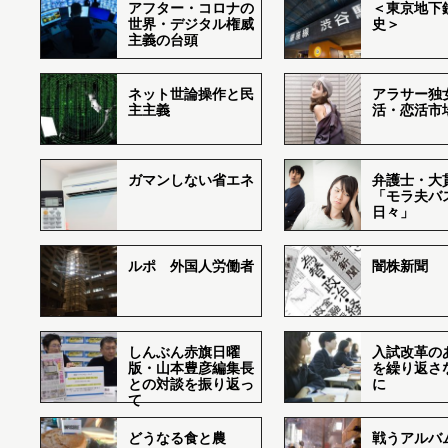
アフター・コロナの
＜東京地下鉄
世界・デジタル権威
史＞
主義の台頭
ネット世論操作と民
アラサー独
主主義
活・恋活市
ガマンしない省エネ
弁護士・大
「モラ夫バ
日々」
ルポ 外国人労働者
闇株新聞
しんぶん赤旗日曜
入試改革の
版・山本豊彦編集長
を繰り返さ
との対談を振り返っ
に
て
どうなる食と農
戦うアルバム