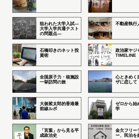
狙われた大学入試―
不動産執行
大学入学共通テスト
の問題点―
石橋叩きのネット投
政治家ヤジ
資術
TIMELINE
全国原子力・核施設
心ときめく
一挙訪問の旅
ザに恋して
大袈裟太郎的香港最
ゼロから始
前線ルポ
学
「言葉」から見る平
金欠フリー
成政治史
ー、民泊を