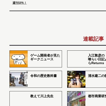
週刊SPA！
連載記事
ゲーム開発者が見た
入江敦彦の
ギークニュース
喰らい日記
らReturns
令和の歴史教科書
清水建二の
教えて川上先生
都市商業研