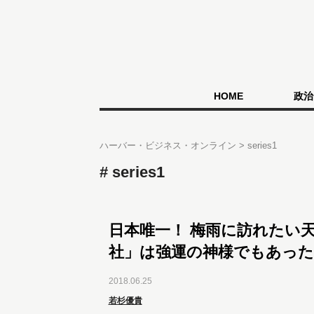
HOME
政治
ハーバー・ビジネス・オンライン
series1
series1
日本唯一！ 梅雨に訪れたい
社」は強運の神様でもあった
2018.06.25
若杉優貴