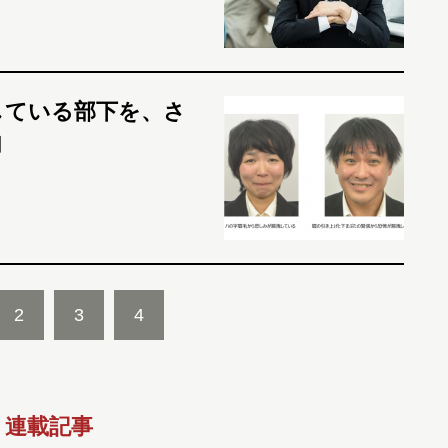
している部下を、さ
由
2
3
4
連載記事