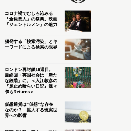
コロナ禍でむしろ沁みる
「全員悪人」の祭典。映画
『ジェントルメン』の魅力
頻発する「検索汚染」とキ
ーワードによる検索の限界
ロンドン再封鎖16週目。
最終回・英国社会は「新た
な段階」に。＜入江敦彦の
『足止め喰らい日記』嫌々
乍らReturns＞
仮想通貨は“仮想”な存在
なのか？ 拡大する現実世
界への影響