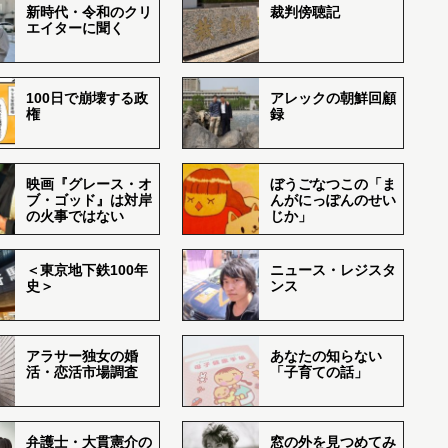
新時代・令和のクリ
裁判傍聴記
エイターに聞く
100日で崩壊する政
アレックの朝鮮回顧
権
録
映画『グレース・オ
ぼうごなつこの「ま
ブ・ゴッド』は対岸
んがにっぽんのせい
の火事ではない
じか」
＜東京地下鉄100年
ニュース・レジスタ
史＞
ンス
アラサー独女の婚
あなたの知らない
活・恋活市場調査
「子育ての話」
弁護士・大貫憲介の
窓の外を見つめてみ