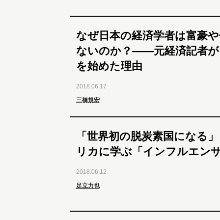
なぜ日本の経済学者は富豪や
ないのか？――元経済記者が
を始めた理由
2018.06.17
三橋規宏
「世界初の脱炭素国になる」
リカに学ぶ「インフルエン
2018.06.12
足立力也