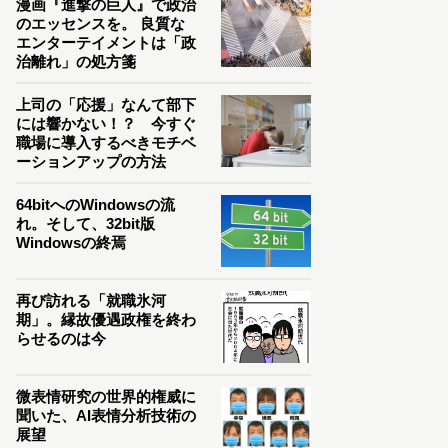
漫画『進撃の巨人』で政治
のエッセンスを。 良質な
エンターテイメントは「政
治離れ」の処方箋
上司の「応援」なんて部下
には響かない！？ 今すぐ
職場に導入するべきモチベ
ーションアップの方法
64bitへのWindowsの流
れ。そして、32bit版
Windowsの終焉
再び訪れる「就職氷河
期」。縁故優遇政権を終わ
らせるのは今
微表情研究の世界的権威に
聞いた、AI表情分析技術の
展望