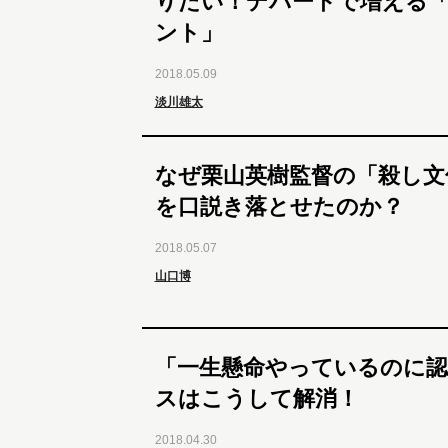
りたい！デパートで増える
ント」
2018.05.09
淡川雄太
なぜ栗山英樹監督の「殺し文
を口説き落とせたのか？
2018.05.07
山口博
「一生懸命やっているのに
スはこうして解消！
2018.04.30