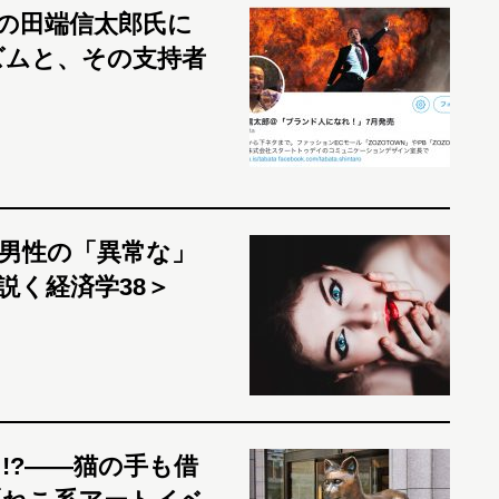
の田端信太郎氏に
ズムと、その支持者
男性の「異常な」
説く経済学38＞
!?――猫の手も借