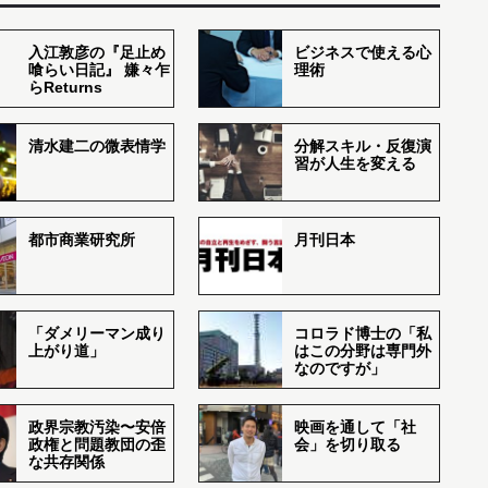
入江敦彦の『足止め
ビジネスで使える心
喰らい日記』 嫌々乍
理術
らReturns
清水建二の微表情学
分解スキル・反復演
習が人生を変える
都市商業研究所
月刊日本
「ダメリーマン成り
コロラド博士の「私
上がり道」
はこの分野は専門外
なのですが」
政界宗教汚染〜安倍
映画を通して「社
政権と問題教団の歪
会」を切り取る
な共存関係