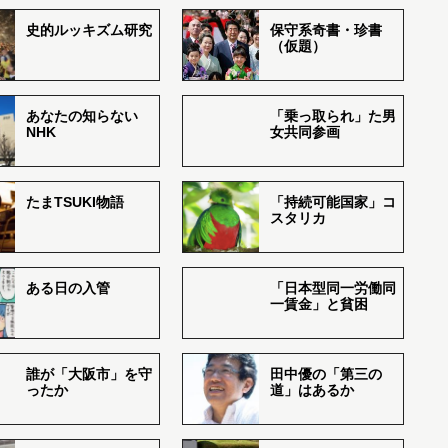
史的ルッキズム研究
保守系奇書・珍書
（仮題）
あなたの知らない
「乗っ取られ」た男
NHK
女共同参画
たまTSUKI物語
「持続可能国家」コ
スタリカ
ある日の入管
「日本型同一労働同
一賃金」と貧困
誰が「大阪市」を守
田中優の「第三の
ったか
道」はあるか