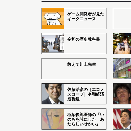
ゲーム開発者が見た
ギークニュース
令和の歴史教科書
教えて川上先生
佐藤治彦の［エコノ
スコープ］令和経済
透視鏡
稲葉俊郎医師の「い
のちを芯にした あ
たらしいせかい」