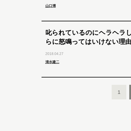
山口博
叱られているのにヘラヘラ
らに怒鳴ってはいけない理
2018.04.27
清水建二
1