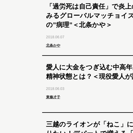
「過労死は自己責任」で炎上
みるグローバルマッチョイ
の”病理”＜北条かや＞
2018.06.07
北条かや
愛人に大金をつぎ込む中高年
精神状態とは？＜現役愛人が
2018.06.03
東條才子
三越のライオンが「ねこ」に