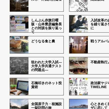
しんぶん赤旗日曜
入試改革の
版・山本豊彦編集長
を繰り返さ
との対談を振り返っ
に
て
どうなる食と農
戦うアルバム
狙われた大学入試―
不動産執行
大学入学共通テスト
の問題点―
石橋叩きのネット投
政治家ヤジ
資術
TIMELINE
全国原子力・核施設
心ときめく
一挙訪問の旅
ザに恋して