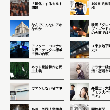
「風化」するカルト
100日で崩
問題
権
なんでこんなにアホ
映画『グレ
なのか
ブ・ゴッド
の火事では
アフター・コロナの
＜東京地下鉄
世界・デジタル権威
史＞
主義の台頭
ネット世論操作と民
アラサー独
主主義
活・恋活市
ガマンしない省エネ
弁護士・大
「モラ夫バ
日々」
ルポ 外国人労働者
闇株新聞