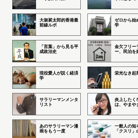
大袈裟太郎的香港最
ゼロから始
前線ルポ
学
「言葉」から見る平
金欠フリー
成政治史
ー、民泊を
現役愛人が説く経済
栄光なき起
学
サラリーマンメンタ
炎上したく
リスト
は、やまや
あのサラリーマン漫
一般人の知
画をもう一度
「クスリ」