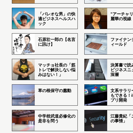
「パレオな男」の快
”アーチャリ
適ビジネスヘルスハ
麗華の視線
ック
石原壮一郎の【名言
ファイナン
に訊け】
ィールド
マッチョ社長の「筋
決算書で読
トレで解決しない悩
ビジネスニ
みはない！」
深層
草の根保守の蠢動
文系サラリ
もできる！i
プリ開発
中学校武道必修化の
江藤貴紀「
是非を問う
の事情」