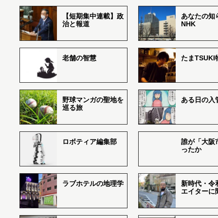
【短期集中連載】政
あなたの知
治と報道
NHK
老舗の智慧
たまTSUK
野球マンガの聖地を
ある日の入
巡る旅
ロボティア編集部
誰が「大阪
ったか
ラブホテルの地理学
新時代・令
エイターに