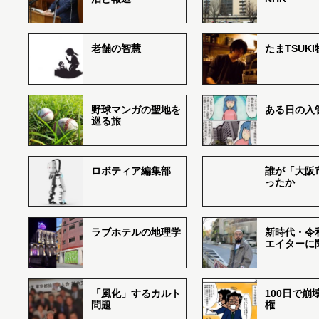
老舗の智慧
たまTSUK
野球マンガの聖地を
ある日の入
巡る旅
ロボティア編集部
誰が「大阪
ったか
ラブホテルの地理学
新時代・令
エイターに
「風化」するカルト
100日で崩
問題
権