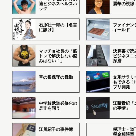
適ビジネスヘルスハ
麗華の視線
ック
石原壮一郎の【名言
ファイナン
に訊け】
ィールド
マッチョ社長の「筋
決算書で読
トレで解決しない悩
ビジネスニ
みはない！」
深層
草の根保守の蠢動
文系サラリ
もできる！i
プリ開発
中学校武道必修化の
江藤貴紀「
是非を問う
の事情」
江川紹子の事件簿
税理士・道
税金相談室