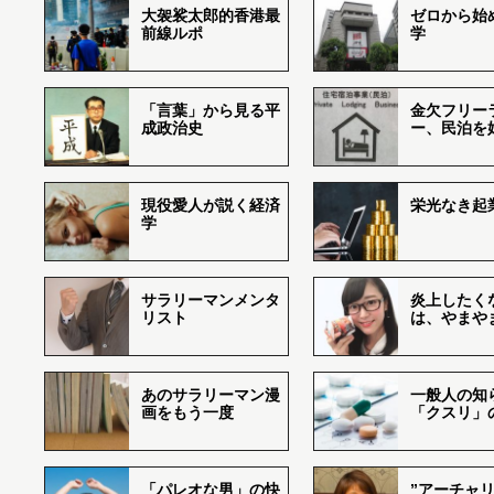
大袈裟太郎的香港最
ゼロから始
前線ルポ
学
「言葉」から見る平
金欠フリー
成政治史
ー、民泊を
現役愛人が説く経済
栄光なき起
学
サラリーマンメンタ
炎上したく
リスト
は、やまや
あのサラリーマン漫
一般人の知
画をもう一度
「クスリ」
「パレオな男」の快
”アーチャリ