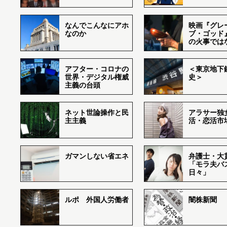
なんでこんなにアホ
映画『グレ
なのか
ブ・ゴッド
の火事では
アフター・コロナの
＜東京地下鉄
世界・デジタル権威
史＞
主義の台頭
ネット世論操作と民
アラサー独
主主義
活・恋活市
ガマンしない省エネ
弁護士・大
「モラ夫バ
日々」
ルポ 外国人労働者
闇株新聞