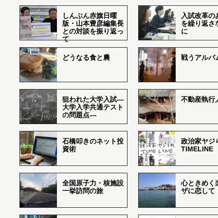
しんぶん赤旗日曜
入試改革の
版・山本豊彦編集長
を繰り返さ
との対談を振り返っ
に
て
どうなる食と農
戦うアルバム
狙われた大学入試―
不動産執行
大学入学共通テスト
の問題点―
石橋叩きのネット投
政治家ヤジ
資術
TIMELINE
全国原子力・核施設
心ときめく
一挙訪問の旅
ザに恋して