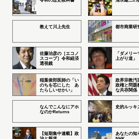
令和の歴史教科書
清水建二の
教えて川上先生
都市商業研
佐藤治彦の［エコノ
「ダメリー
スコープ］令和経済
上がり道」
透視鏡
稲葉俊郎医師の「い
政界宗教汚
のちを芯にした あ
政権と問題
たらしいせかい」
な共存関係
なんでこんなにアホ
史的ルッキ
なのかReturns
【短期集中連載】政
あなたの知
治と報道
NHK