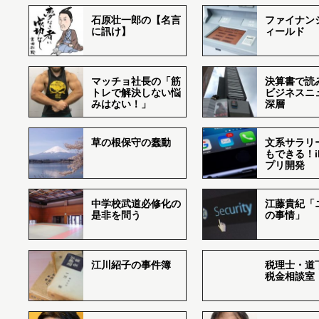
石原壮一郎の【名言
ファイナン
に訊け】
ィールド
マッチョ社長の「筋
決算書で読
トレで解決しない悩
ビジネスニ
みはない！」
深層
草の根保守の蠢動
文系サラリ
もできる！i
プリ開発
中学校武道必修化の
江藤貴紀「
是非を問う
の事情」
江川紹子の事件簿
税理士・道
税金相談室