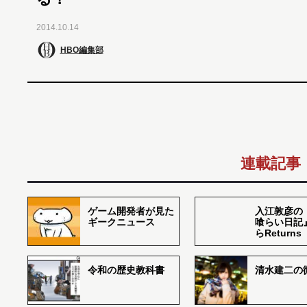
2014.10.14
HBO編集部
連載記事
ゲーム開発者が見た
入江敦彦の
ギークニュース
喰らい日記
らReturns
令和の歴史教科書
清水建二の