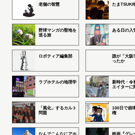
老舗の智慧
たまTSUK
野球マンガの聖地を
ある日の入
巡る旅
ロボティア編集部
誰が「大阪
ったか
ラブホテルの地理学
新時代・令
エイターに
「風化」するカルト
100日で崩
問題
権
なんでこんなにアホ
映画『グレ