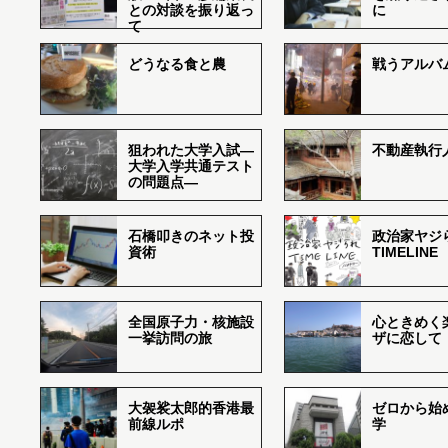
との対談を振り返っ
に
て
どうなる食と農
戦うアルバム
狙われた大学入試―
不動産執行
大学入学共通テスト
の問題点―
石橋叩きのネット投
政治家ヤジ
資術
TIMELINE
全国原子力・核施設
心ときめく
一挙訪問の旅
ザに恋して
大袈裟太郎的香港最
ゼロから始
前線ルポ
学