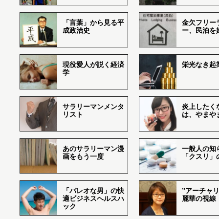
「言葉」から見る平
金欠フリー
成政治史
ー、民泊を
現役愛人が説く経済
栄光なき起
学
サラリーマンメンタ
炎上したく
リスト
は、やまや
あのサラリーマン漫
一般人の知
画をもう一度
「クスリ」
「パレオな男」の快
”アーチャリ
適ビジネスヘルスハ
麗華の視線
ック