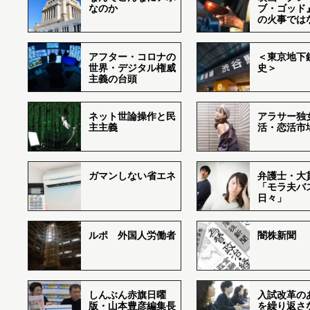
なのか
ブ・ゴッド
の火事では
アフター・コロナの
＜東京地下鉄
世界・デジタル権威
史＞
主義の台頭
ネット世論操作と民
アラサー独
主主義
活・恋活市
ガマンしない省エネ
弁護士・大
「モラ夫バ
日々」
ルポ 外国人労働者
闇株新聞
しんぶん赤旗日曜
入試改革の
版・山本豊彦編集長
を繰り返さ